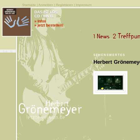
Startseite
|
Anmelden
|
Registrieren
|
Impressum
DAS IST LOS
CD / VINYL
» Infos
» jetzt bestellen!
SEHENSWERTES
Herbert Grönemey