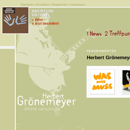
Startseite
|
Anmelden
|
Registrieren
|
Impressum
DAS IST LOS
CD / VINYL
» Infos
» jetzt bestellen!
SEHENSWERTES
Herbert Grönemey