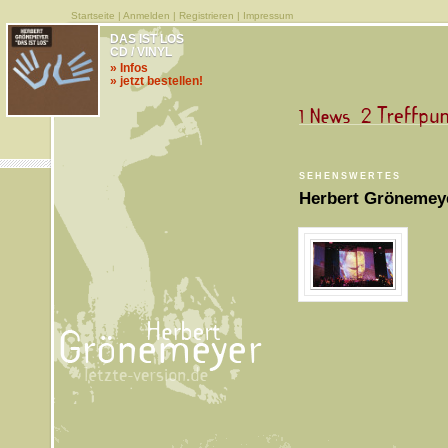
Startseite
|
Anmelden
|
Registrieren
|
Impressum
DAS IST LOS
CD / VINYL
» Infos
» jetzt bestellen!
SEHENSWERTES
Herbert Grönemey