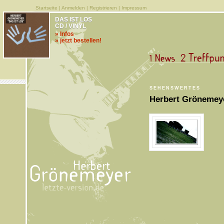
Startseite
|
Anmelden
|
Registrieren
|
Impressum
DAS IST LOS
CD / VINYL
» Infos
» jetzt bestellen!
SEHENSWERTES
Herbert Grönemey