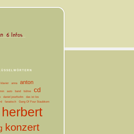
LÜSSELWÖRTERN
anton
klavier
anna
cd
min
auto
band
bühne
n
daniel josefsohn
das ist los
vd
fanatisch
Gang Of Four Staubkorn
herbert
konzert
g