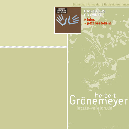
Startseite
|
Anmelden
|
Registrieren
|
Impr
DAS IST LOS
CD / VINYL
» Infos
» jetzt bestellen!