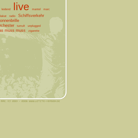
live
leidend
mantel
marc
Schiffsverkehr
lakat
radio
onnenbrille
chester
tumult
unplugged
as muss muss
zigarette