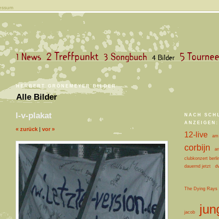
essum
HERBERT GRÖNEMEYER BILDER
Alle Bilder
l-v-plakat
NACH SCH
ANZEIGEN:
« zurück
|
vor »
12-live
am 
corbijn
ar
clubkonzert berli
dauernd jetzt
d
The Dying Rays
jun
jacob