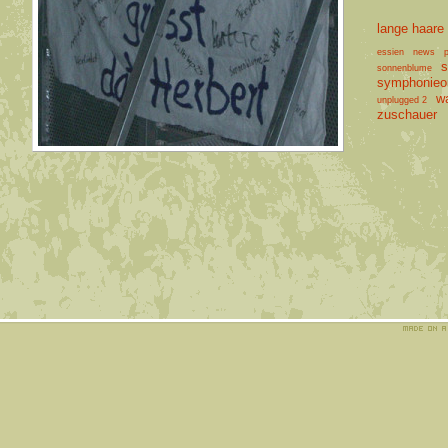
lange haare
essien
news
p
s
sonnenblume
symphonieor
w
unplugged 2
zuschauer