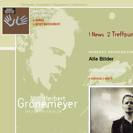
Startseite
|
Anmelden
|
Registrieren
|
Impressum
DAS IST LOS
CD / VINYL
» Infos
» jetzt bestellen!
HERBERT GRÖNEMEYER
Alle Bilder
AntonCorbijn10
« zurück
|
vor »