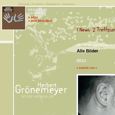
Startseite
|
Anmelden
|
Registrieren
|
Impressum
DAS IST LOS
CD / VINYL
» Infos
» jetzt bestellen!
HERBERT GRÖNEMEYER
Alle Bilder
0013
« zurück
|
vor »