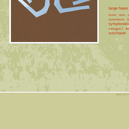
lange haare
essien
news
p
s
sonnenblume
symphonieor
w
unplugged 2
zuschauer