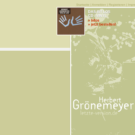
Startseite
|
Anmelden
|
Registrieren
|
Impr
DAS IST LOS
CD / VINYL
» Infos
» jetzt bestellen!