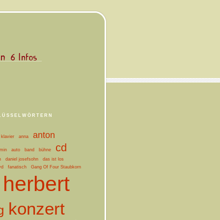
LÜSSELWÖRTERN
anton
klavier
anna
cd
min
auto
band
bühne
n
daniel josefsohn
das ist los
vd
fanatisch
Gang Of Four Staubkorn
herbert
konzert
g