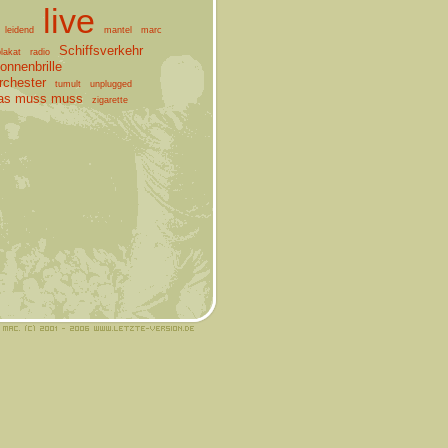
live
leidend
mantel
marc
Schiffsverkehr
lakat
radio
onnenbrille
chester
tumult
unplugged
as muss muss
zigarette