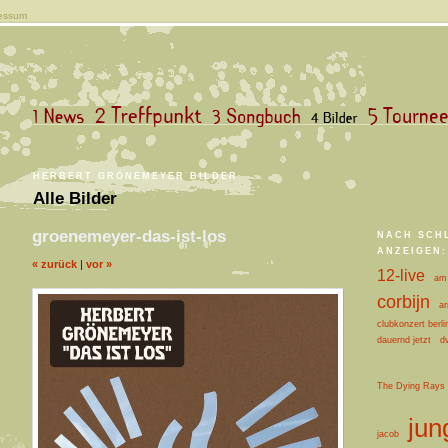
essum
HERBERT GRÖNEMEYER BILDER
Alle Bilder
groenemeyer-das-ist-los
NACH SCH
ANZEIGEN:
« zurück
|
vor »
12-live
am 
corbijn
ar
clubkonzert berli
dauernd jetzt
d
The Dying Rays
jun
jacob