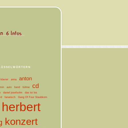
LÜSSELWÖRTERN
anton
klavier
anna
cd
min
auto
band
bühne
n
daniel josefsohn
das ist los
vd
fanatisch
Gang Of Four Staubkorn
herbert
konzert
g