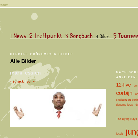
essum
HERBERT GRÖNEMEYER BILDER
Alle Bilder
mark_essien
NACH SCH
ANZEIGEN:
« zurück
|
vor »
12-live
am 
corbijn
ar
clubkonzert berli
dauernd jetzt
d
The Dying Rays
jun
jacob