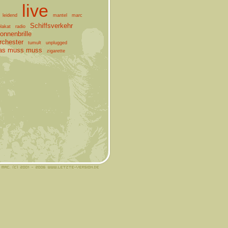
live
leidend
mantel
marc
Schiffsverkehr
lakat
radio
onnenbrille
chester
tumult
unplugged
as muss muss
zigarette