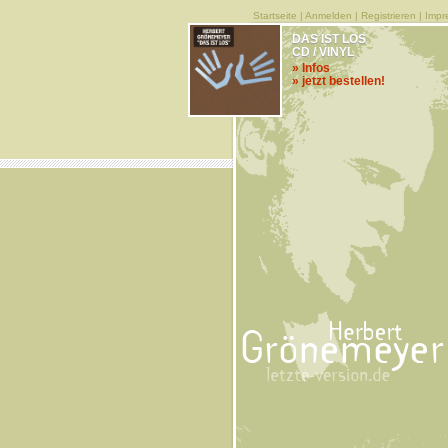
Startseite
|
Anmelden
|
Registrieren
|
Impr
DAS IST LOS
CD / VINYL
» Infos
» jetzt bestellen!