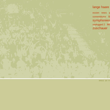
lange haare
essien
news
p
s
sonnenblume
symphonieor
w
unplugged 2
zuschauer