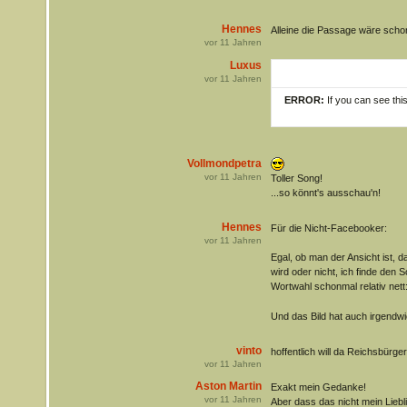
Hennes
Alleine die Passage wäre scho
vor
11
Jahren
Luxus
vor
11
Jahren
ERROR:
If you can see thi
Vollmondpetra
vor
11
Jahren
Toller Song!
...so könnt's ausschau'n!
Hennes
Für die Nicht-Facebooker:
vor
11
Jahren
Egal, ob man der Ansicht ist, 
wird oder nicht, ich finde den
Wortwahl schonmal relativ nett
Und das Bild hat auch irgendw
vinto
hoffentlich will da Reichsbürger
vor
11
Jahren
Aston Martin
Exakt mein Gedanke!
vor
11
Jahren
Aber dass das nicht mein Lieb