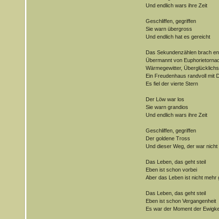
Und endlich wars ihre Zeit
Geschliffen, gegriffen
Sie warn übergross
Und endlich hat es gereicht
Das Sekundenzählen brach end
Übermannt von Euphorietorna
Wärmegewitter, Überglücklichs
Ein Freudenhaus randvoll mit
Es fiel der vierte Stern
Der Löw war los
Sie warn grandios
Und endlich wars ihre Zeit
Geschliffen, gegriffen
Der goldene Tross
Und dieser Weg, der war nicht 
Das Leben, das geht steil
Eben ist schon vorbei
Aber das Leben ist nicht mehr 
Das Leben, das geht steil
Eben ist schon Vergangenheit
Es war der Moment der Ewigke