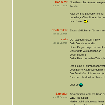
Haasetor
Norddeutsche Vereine belegen 
vor
11
Jahren
Tabelle....
Aber echt ne Lobeshymne auf P
unbedingt. Obwohl es schon sc
beim Finale.
Chefkritiker
Etwas südlicher ist für mich 
vor
11
Jahren
vinto
Du hast den Pokal im Blick
vor
11
Jahren
Dein Gesicht erstrahlt
Deine Gegner folgen dir nicht 
Viererkette wie mechanisch
Jeder gewinnt
Deine Hand reckt den Triumph
Das Hemd ist durchgeschwitzt
doch Deine Haare werden nicht
Der Jubel hört nicht auf und je
"den entscheidenden Elfmeter h
oder so
Exploder
Also ich finde, egal wie lange 
vor
11
Jahren
WELTMEISTER.
Herbert wird schon was feine