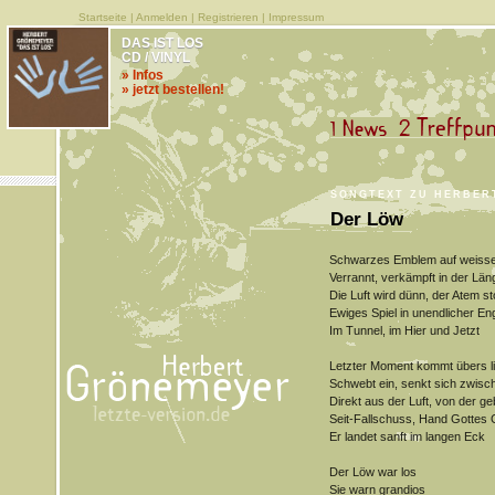
Startseite
|
Anmelden
|
Registrieren
|
Impressum
DAS IST LOS
CD / VINYL
» Infos
» jetzt bestellen!
SONGTEXT ZU HERBER
Der Löw
Schwarzes Emblem auf weiss
Verrannt, verkämpft in der Län
Die Luft wird dünn, der Atem st
Ewiges Spiel in unendlicher En
Im Tunnel, im Hier und Jetzt
Letzter Moment kommt übers l
Schwebt ein, senkt sich zwisch
Direkt aus der Luft, von der g
Seit-Fallschuss, Hand Gottes
Er landet sanft im langen Eck
Der Löw war los
Sie warn grandios