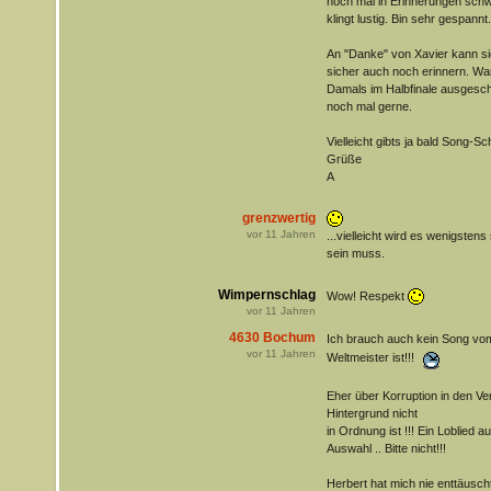
noch mal in Erinnerungen schw
klingt lustig. Bin sehr gespannt.
An "Danke" von Xavier kann sic
sicher auch noch erinnern. Wa
Damals im Halbfinale ausgesch
noch mal gerne.
Vielleicht gibts ja bald Song-S
Grüße
A
grenzwertig
vor
11
Jahren
...vielleicht wird es wenigste
sein muss.
Wimpernschlag
Wow! Respekt
vor
11
Jahren
4630 Bochum
Ich brauch auch kein Song vom
vor
11
Jahren
Weltmeister ist!!!
Eher über Korruption in den Ve
Hintergrund nicht
in Ordnung ist !!! Ein Loblied 
Auswahl .. Bitte nicht!!!
Herbert hat mich nie enttäuscht.