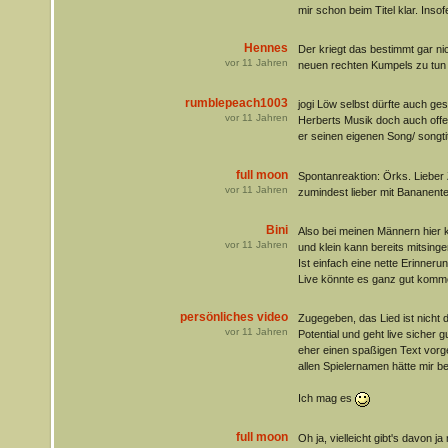
mir schon beim Titel klar. Inso
Hennes
Der kriegt das bestimmt gar nic
vor
11
Jahren
neuen rechten Kumpels zu tu
rumblepeach1003
jogi Löw selbst dürfte auch ges
vor
11
Jahren
Herberts Musik doch auch offe
er seinen eigenen Song/ songtit
full moon
Spontanreaktion: Örks. Lieber 
vor
11
Jahren
zumindest lieber mit Bananent
Bini
Also bei meinen Männern hier
vor
11
Jahren
und klein kann bereits mitsinge
Ist einfach eine nette Erinner
Live könnte es ganz gut komme
persönliches video
Zugegeben, das Lied ist nicht d
vor
11
Jahren
Potential und geht live sicher gu
eher einen spaßigen Text vorges
allen Spielernamen hätte mir b
Ich mag es
full moon
Oh ja, vielleicht gibt's davon j