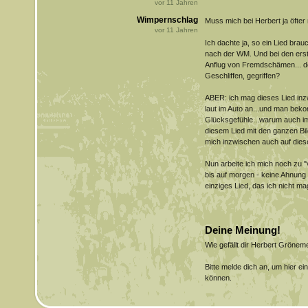
vor
11
Jahren
Wimpernschlag
Muss mich bei Herbert ja öfter 
vor
11
Jahren
Ich dachte ja, so ein Lied bra
nach der WM. Und bei den erst
Anflug von Fremdschämen... 
Geschliffen, gegriffen?
ABER: ich mag dieses Lied inz
laut im Auto an...und man bek
Glücksgefühle...warum auch i
diesem Lied mit den ganzen Bil
mich inzwischen auch auf diese
Nun arbeite ich mich noch zu "v
bis auf morgen - keine Ahnung w
einziges Lied, das ich nicht m
Deine Meinung!
Wie gefällt dir Herbert Gröne
Bitte melde dich an, um hier e
können.