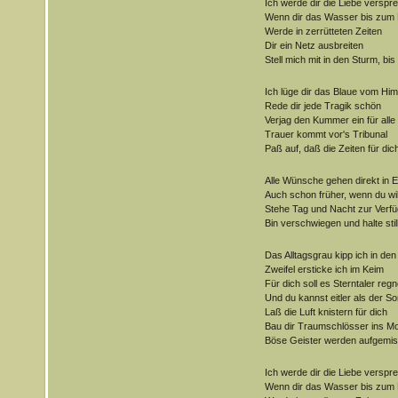
Ich werde dir die Liebe verspr
Wenn dir das Wasser bis zum 
Werde in zerrütteten Zeiten
Dir ein Netz ausbreiten
Stell mich mit in den Sturm, bis
Ich lüge dir das Blaue vom Hi
Rede dir jede Tragik schön
Verjag den Kummer ein für alle
Trauer kommt vor's Tribunal
Paß auf, daß die Zeiten für dic
Alle Wünsche gehen direkt in E
Auch schon früher, wenn du wil
Stehe Tag und Nacht zur Verf
Bin verschwiegen und halte stil
Das Alltagsgrau kipp ich in de
Zweifel ersticke ich im Keim
Für dich soll es Sterntaler reg
Und du kannst eitler als der S
Laß die Luft knistern für dich
Bau dir Traumschlösser ins M
Böse Geister werden aufgemis
Ich werde dir die Liebe verspr
Wenn dir das Wasser bis zum 