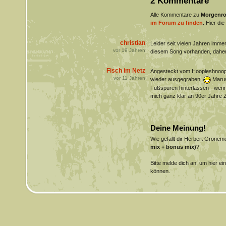
2 Kommentare
Alle Kommentare zu
Morgenrot
im Forum zu finden
. Hier di
christian
Leider seit vielen Jahren imm
vor
19
Jahren
diesem Song vorhanden, daher h
Fisch im Netz
Angesteckt vom Hoopieshnoopi
vor
11
Jahren
wieder ausgegraben.
Marush
Fußspuren hinterlassen - wenn 
mich ganz klar an 90er Jahre Ze
Deine Meinung!
Wie gefällt dir Herbert Gröne
mix + bonus mix)
?
Bitte melde dich an, um hier e
können.