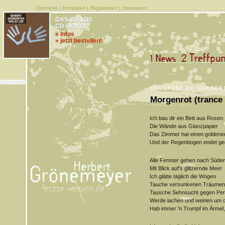
Startseite
|
Anmelden
|
Registrieren
|
Impressum
DAS IST LOS
CD / VINYL
» Infos
» jetzt bestellen!
SONGTEXT ZU HERBER
Morgenrot (trance
Ich bau dir ein Bett aus Rosen
Die Wände aus Glanzpapier
Das Zimmer hat einen goldene
Und der Regenbogen endet gen
Alle Fenster gehen nach Süde
Mit Blick auf's glitzernde Meer
Ich glätte täglich die Wogen
Tauche versunkenen Träumen 
Tausche Sehnsucht gegen Per
Werde lachen und weinen um d
Hab immer 'n Trumpf im Ärmel, 