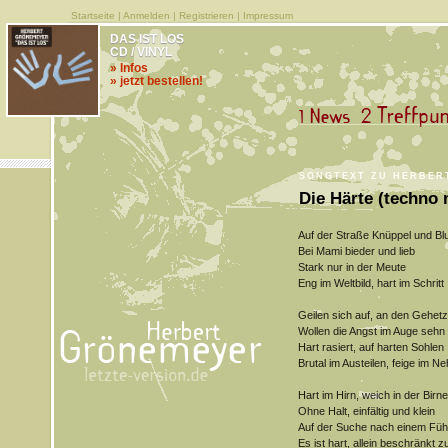
Startseite
|
Anmelden
|
Registrieren
|
Impressum
DAS IST LOS
CD / VINYL
» Infos
» jetzt bestellen!
SONGTEXT ZU HERBERT
Die Härte (techno 
Auf der Straße Knüppel und Blu
Bei Mami bieder und lieb
Stark nur in der Meute
Eng im Weltbild, hart im Schritt
Geilen sich auf, an den Gehetz
Wollen die Angst im Auge sehn
Hart rasiert, auf harten Sohlen
Brutal im Austeilen, feige im 
Hart im Hirn, weich in der Birne
Ohne Halt, einfältig und klein
Auf der Suche nach einem Füh
Es ist hart, allein beschränkt z