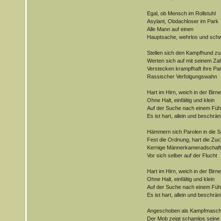
Egal, ob Mensch im Rollstuhl
Asylant, Obdachloser im Park
Alle Mann auf einen
Hauptsache, wehrlos und sch
Stellen sich den Kampfhund zur
Werten sich auf mit seinem Za
Verstecken krampfhaft ihre Pa
Rassischer Verfolgungswahn
Hart im Hirn, weich in der Birne
Ohne Halt, einfältig und klein
Auf der Suche nach einem Füh
Es ist hart, allein und beschrän
Hämmern sich Parolen in die S
Fest die Ordnung, hart die Zuc
Kernige Männerkameradschaft
Vor sich selber auf der Flucht
Hart im Hirn, weich in der Birne
Ohne Halt, einfältig und klein
Auf der Suche nach einem Füh
Es ist hart, allein und beschrän
Angeschoben als Kampfmasch
Der Mob zeigt schamlos seine 