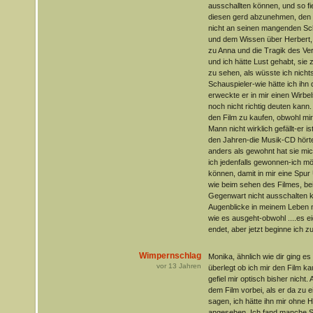
ausschallten können, und so fi
diesen gerd abzunehmen, den er
nicht an seinen mangenden Sc
und dem Wissen über Herbert,
zu Anna und die Tragik des Verl
und ich hätte Lust gehabt, sie
zu sehen, als wüsste ich nicht
Schauspieler-wie hätte ich ihn 
erweckte er in mir einen Wirbe
noch nicht richtig deuten kann. 
den Film zu kaufen, obwohl mir
Mann nicht wirklich gefällt-er i
den Jahren-die Musik-CD hörte
anders als gewohnt hat sie mic
ich jedenfalls gewonnen-ich mö
können, damit in mir eine Spu
wie beim sehen des Filmes, bei 
Gegenwart nicht ausschalten k
Augenblicke in meinem Leben ni
wie es ausgeht-obwohl ....es e
endet, aber jetzt beginne ich zu 
Wimpernschlag
Monika, ähnlich wie dir ging es
vor
13
Jahren
überlegt ob ich mir den Film k
gefiel mir optisch bisher nicht.
dem Film vorbei, als er da zu 
sagen, ich hätte ihn mir ohne 
angesehen. Ich fand manche S