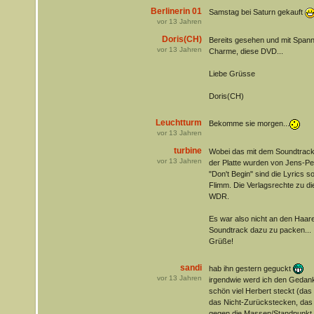
Berlinerin 01
Samstag bei Saturn gekauft
vor
13
Jahren
Doris(CH)
Bereits gesehen und mit Spann
vor
13
Jahren
Charme, diese DVD...
Liebe Grüsse
Doris(CH)
Leuchtturm
Bekomme sie morgen...
vor
13
Jahren
turbine
Wobei das mit dem Soundtrack 
vor
13
Jahren
der Platte wurden von Jens-Pe
"Don't Begin" sind die Lyrics 
Flimm. Die Verlagsrechte zu d
WDR.
Es war also nicht an den Haar
Soundtrack dazu zu packen...
Grüße!
sandi
hab ihn gestern geguckt
vor
13
Jahren
irgendwie werd ich den Gedank
schön viel Herbert steckt (das
das Nicht-Zurückstecken, das
gegen die Massen/Standpunkt v