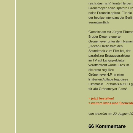
reicht das nicht“ lernte Herbert
Grönemeyer seine spätere Fra
seine Freundin spielte. Für di
der heutige Intendant der Berl
verantwortlich.
Gemeinsam mit Jürgen Flimm
Bruder Dieter steuerte
Grönemeyer unter dem Name
„Ocean Orchestra“ den
Soundtrack zum Film bei, der
parallel zur Erstausstrahlung
im TV auf Langspielplatte
veröffentlicht wurde. Dies ist
die erste reguläre
Grönemeyer-LP. In einer
limitierten Auflage liegt diese
Filmmusik – erstmals auf CD g
für alle Grönemeyer-Fans!
» jetzt bestellen!
» weitere Infos und Szenenb
von christian am 22. August 2
66 Kommentare