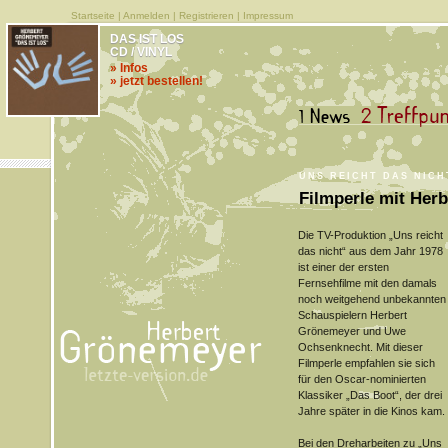
Startseite
|
Anmelden
|
Registrieren
|
Impressum
DAS IST LOS
CD / VINYL
» Infos
» jetzt bestellen!
UNS REICHT DAS NICH
Filmperle mit Her
Die TV-Produktion „Uns reicht
das nicht“ aus dem Jahr 1978
ist einer der ersten
Fernsehfilme mit den damals
noch weitgehend unbekannten
Schauspielern Herbert
Grönemeyer und Uwe
Ochsenknecht. Mit dieser
Filmperle empfahlen sie sich
für den Oscar-nominierten
Klassiker „Das Boot“, der drei
Jahre später in die Kinos kam.
Bei den Dreharbeiten zu „Uns