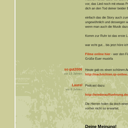
vor, das Lied noch mit etwas P
dich an den Tod deiner beider E
einfach das die Story auch zum
ungewöhnlich und deswegen wa
wenn man auch die Musik dazu
Komm zur Ruhr ist das erste Li
war echt gut... bis jetzt höre i
Filme online hier
- wer den Fil
Grüße Euer muskfa
so gut2006
Heute gab es einen schönen Art
vor
13
Jahren
http://nachrichten.rp-online.
Laurel
Podcast dazu:
vor
8
Jahren
http://wiederauffuehrung.de
Die Herren holen da doch eines
vorher nicht so erwartet.
Deine Meinung!