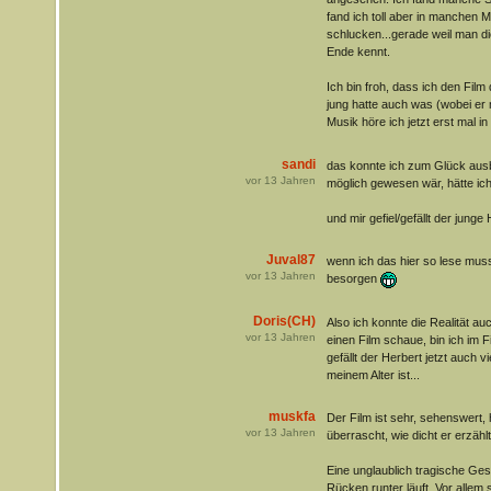
fand ich toll aber in manchen
schlucken...gerade weil man d
Ende kennt.
Ich bin froh, dass ich den Fil
jung hatte auch was (wobei er m
Musik höre ich jetzt erst mal i
sandi
das konnte ich zum Glück ausb
vor
13
Jahren
möglich gewesen wär, hätte ich
und mir gefiel/gefällt der junge
Juval87
wenn ich das hier so lese mus
vor
13
Jahren
besorgen
Doris(CH)
Also ich konnte die Realität a
vor
13
Jahren
einen Film schaue, bin ich im Fil
gefällt der Herbert jetzt auch vie
meinem Alter ist...
muskfa
Der Film ist sehr, sehenswert, 
vor
13
Jahren
überrascht, wie dicht er erzählt 
Eine unglaublich tragische Gesc
Rücken runter läuft. Vor allem s