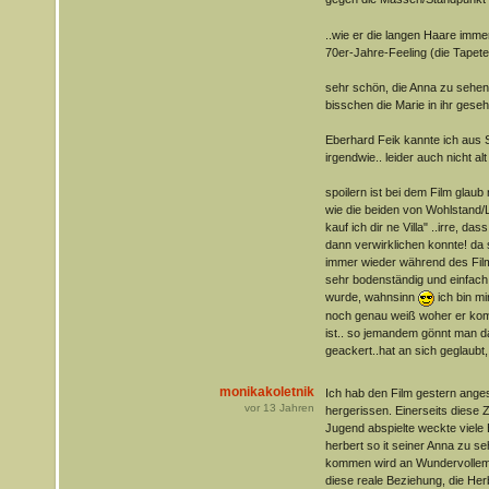
..wie er die langen Haare imme
70er-Jahre-Feeling (die Tapete
sehr schön, die Anna zu sehen..
bisschen die Marie in ihr ges
Eberhard Feik kannte ich aus S
irgendwie.. leider auch nicht a
spoilern ist bei dem Film glaub
wie die beiden von Wohlstand/
kauf ich dir ne Villa" ..irre, d
dann verwirklichen konnte! d
immer wieder während des Films.
sehr bodenständig und einfach
wurde, wahnsinn
ich bin mi
noch genau weiß woher er komm
ist.. so jemandem gönnt man da
geackert..hat an sich geglaubt,
monikakoletnik
Ich hab den Film gestern ange
vor
13
Jahren
hergerissen. Einerseits diese Z
Jugend abspielte weckte viele 
herbert so it seiner Anna zu s
kommen wird an Wundervollem
diese reale Beziehung, die Her