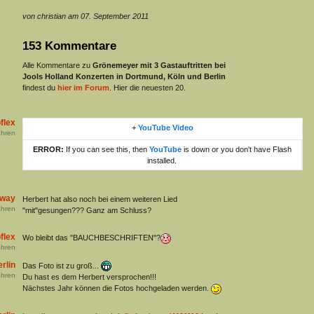
von christian am 07. September 2011
153 Kommentare
Alle Kommentare zu
Grönemeyer mit 3 Gastauftritten bei
Jools Holland Konzerten in Dortmund, Köln und Berlin
findest du
hier im Forum
. Hier die neuesten 20.
flex
+
YouTube Video
hren
ERROR:
If you can see this, then
YouTube
is down or you don't have Flash
installed.
away
Herbert hat also noch bei einem weiteren Lied
hren
"mit"gesungen??? Ganz am Schluss?
flex
Wo bleibt das "BAUCHBESCHRIFTEN"?
hren
rlin
Das Foto ist zu groß...
hren
Du hast es dem Herbert versprochen!!!
Nächstes Jahr können die Fotos hochgeladen werden.