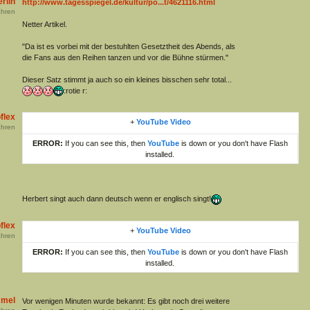
rlin
http://www.tagesspiegel.de/kultur/po...t/4621116.html
hren
Netter Artikel.
"Da ist es vorbei mit der bestuhlten Gesetztheit des Abends, als
die Fans aus den Reihen tanzen und vor die Bühne stürmen."
Dieser Satz stimmt ja auch so ein kleines bisschen sehr total...
:rotie r:
flex
+
YouTube Video
hren
ERROR:
If you can see this, then
YouTube
is down or you don't have Flash
installed.
Herbert singt auch dann deutsch wenn er englisch singt!
flex
+
YouTube Video
hren
ERROR:
If you can see this, then
YouTube
is down or you don't have Flash
installed.
mmel
Vor wenigen Minuten wurde bekannt: Es gibt noch drei weitere