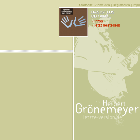
Startseite
|
Anmelden
|
Registrieren
|
Impr
DAS IST LOS
CD / VINYL
» Infos
» jetzt bestellen!