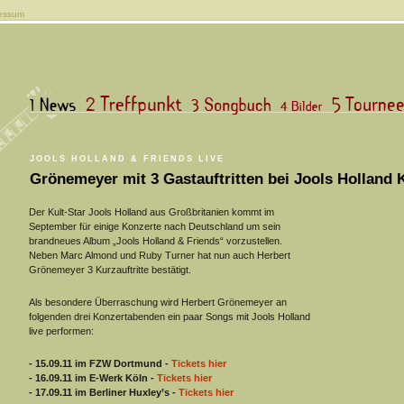
essum
JOOLS HOLLAND & FRIENDS LIVE
Grönemeyer mit 3 Gastauftritten bei Jools Holland 
Der Kult-Star Jools Holland aus Großbritanien kommt im
September für einige Konzerte nach Deutschland um sein
brandneues Album „Jools Holland & Friends“ vorzustellen.
Neben Marc Almond und Ruby Turner hat nun auch Herbert
Grönemeyer 3 Kurzauftritte bestätigt.
Als besondere Überraschung wird Herbert Grönemeyer an
folgenden drei Konzertabenden ein paar Songs mit Jools Holland
live performen:
- 15.09.11 im FZW Dortmund -
Tickets hier
- 16.09.11 im E-Werk Köln -
Tickets hier
- 17.09.11 im Berliner Huxley’s -
Tickets hier