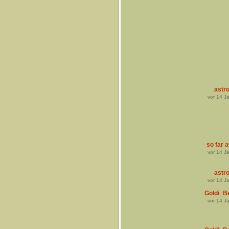
astro
vor
14
Ja
so far 
vor
14
Ja
astro
vor
14
Ja
Goldi_Be
vor
14
Ja