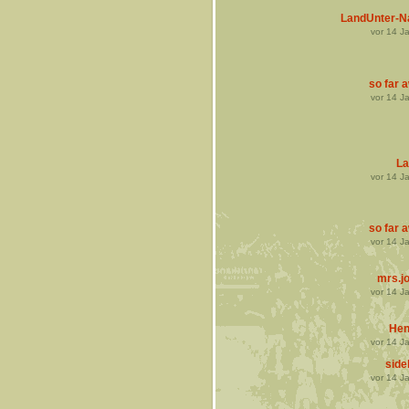
LandUnter-N
vor
14
Ja
so far 
vor
14
Ja
La
vor
14
Ja
so far 
vor
14
Ja
mrs.j
vor
14
Ja
Hen
vor
14
Ja
side
vor
14
Ja