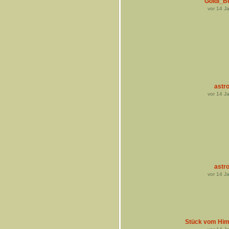
Goldi_Be
vor
14
Ja
astro
vor
14
Ja
astro
vor
14
Ja
Stück vom Hi