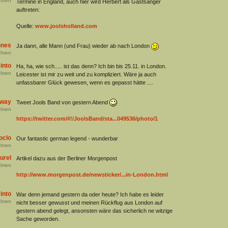
hren
Termine in England, auch hier wird Herbert als Gastsänger
auftreten:
Quelle:
www.joolsholland.com
nes
Ja dann, alle Mann (und Frau) wieder ab nach London
hren
into
Ha, ha, wie sch..... ist das denn? Ich bin bis 25.11. in London.
hren
Leicester ist mir zu weit und zu kompliziert. Wäre ja auch
unfassbarer Glück gewesen, wenn es gepasst hätte ....
away
Tweet Jools Band von gestern Abend
hren
https://twitter.com/#!/JoolsBand/sta...049536/photo/1
oclo
Our fantastic german legend - wunderbar
hren
urel
Artikel dazu aus der Berliner Morgenpost
hren
http://www.morgenpost.de/newsticker/...in-London.html
into
War denn jemand gestern da oder heute? Ich habe es leider
hren
nicht besser gewusst und meinen Rückflug aus London auf
gestern abend gelegt, ansonsten wäre das sicherlich ne witzige
Sache geworden.