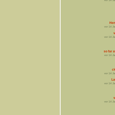
vor
14
Ja
Hen
vor
14
Ja
v
vor
14
Ja
so far 
vor
14
Ja
cl
vor
14
Ja
La
vor
14
Ja
v
vor
14
Ja