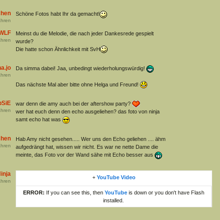
chen
Schöne Fotos habt Ihr da gemacht!
hren
ZWLF
Meinst du die Melodie, die nach jeder Dankesrede gespielt
hren
wurde?
Die hatte schon Ähnlichkeit mit SvH
a.jo
Da simma dabei! Jaa, unbedingt wiederholungswürdig!
hren
Das nächste Mal aber bitte ohne Helga und Freund!
pSiE
war denn die amy auch bei der aftershow party?
hren
wer hat euch denn den echo ausgeliehen? das foto von ninja
samt echo hat was
chen
Hab Amy nicht gesehen..... Wer uns den Echo geliehen .... ähm
hren
aufgedrängt hat, wissen wir nicht. Es war ne nette Dame die
meinte, das Foto vor der Wand sähe mit Echo besser aus
inja
+
YouTube Video
hren
ERROR:
If you can see this, then
YouTube
is down or you don't have Flash
installed.