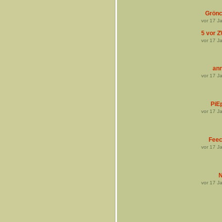
Grön
vor
17
Ja
5 vor 
vor
17
Ja
ann
vor
17
Ja
PiE
vor
17
Ja
Fee
vor
17
Ja
N
vor
17
Ja