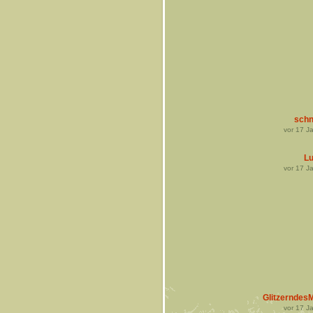
schn
vor
17
Ja
L
vor
17
Ja
Glitzerndes
vor
17
Ja