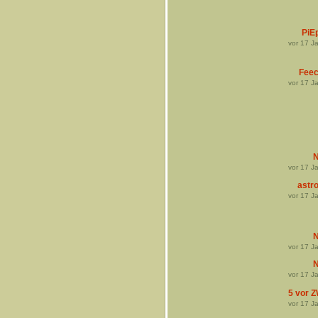
PiE
vor
17
Ja
Fee
vor
17
Ja
N
vor
17
Ja
astro
vor
17
Ja
N
vor
17
Ja
N
vor
17
Ja
5 vor 
vor
17
Ja