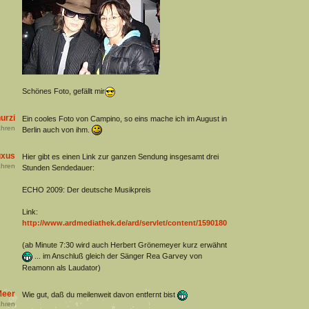
Schönes Foto, gefällt mir
urzi
Ein cooles Foto von Campino, so eins mache ich im August in
hren
Berlin auch von ihm.
uxus
Hier gibt es einen Link zur ganzen Sendung insgesamt drei
hren
Stunden Sendedauer:
ECHO 2009: Der deutsche Musikpreis
Link:
http://www.ardmediathek.de/ard/servlet/content/1590180
(ab Minute 7:30 wird auch Herbert Grönemeyer kurz erwähnt
... im Anschluß gleich der Sänger Rea Garvey von
Reamonn als Laudator)
Meer
Wie gut, daß du meilenweit davon entfernt bist
hren