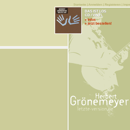
Startseite
|
Anmelden
|
Registrieren
|
Impr
DAS IST LOS
CD / VINYL
» Infos
» jetzt bestellen!