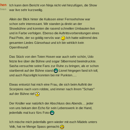
chen
Ich kann dem Bericht von Ninja nicht viel hinzufügen, die Show
hren
war live sehr kurzweilig.
Allein der Blick hinter die Kulissen einer Fernsehshow war
schon sehr interessant. Wir standen ja direkt an der
Showbühne und konnten die rasend schnellen Umbauten live
und in Farbe verfolgen. Ebenso die Auftrittsvorbereitungen eines
Paul Potts, der so goldig nervös war
Ich hatte während des
gesamten Liedes Gänsehaut und ich bin wirklich kein
Opernfreund!
Das Stück von den Toten Hosen war auch sehr schön, Udo
fetzte live über die Bühne und sogar Silbermond beeindruckte.
Sasha versuchte seine Fans zur Ruhe zu bringen, als er schon
startbereit auf der Bühne stand
Lionel hingegen fand ich toll,
und auch Razorlight konnten bei mir Punkten.....
Etwas entsetzt hat mich eine Frau, die sich beim Auftritt der
Scorpions nach vorn robbte, und immer nach ihrem "Schatz"
auf der Bühne rief
Der Knüller war natürlich der Abschluss des Abends.... jeder
von uns bekam den Echo für sein Lebenswerk in die Hand,
jedenfalls mal kurz fürs Foto
Ich mische mich jedenfalls gern wieder mit euch Mädels unters
Volk, hat ne Menge Spass gemacht