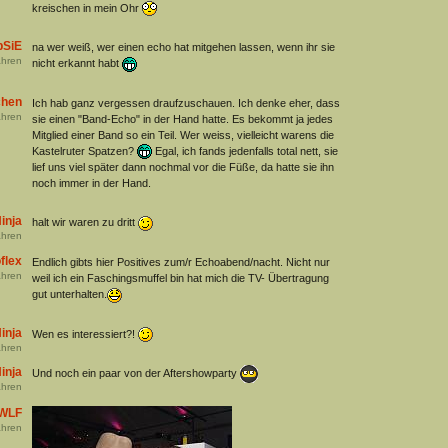
kreischen in mein Ohr
pSiE
na wer weiß, wer einen echo hat mitgehen lassen, wenn ihr sie
hren
nicht erkannt habt
chen
Ich hab ganz vergessen draufzuschauen. Ich denke eher, dass
hren
sie einen "Band-Echo" in der Hand hatte. Es bekommt ja jedes
Mitglied einer Band so ein Teil. Wer weiss, vielleicht warens die
Kastelruter Spatzen?
Egal, ich fands jedenfalls total nett, sie
lief uns viel später dann nochmal vor die Füße, da hatte sie ihn
noch immer in der Hand.
inja
halt wir waren zu dritt
hren
flex
Endlich gibts hier Positives zum/r Echoabend/nacht. Nicht nur
hren
weil ich ein Faschingsmuffel bin hat mich die TV- Übertragung
gut unterhalten.
inja
Wen es interessiert?!
hren
inja
Und noch ein paar von der Aftershowparty
hren
ZWLF
hren