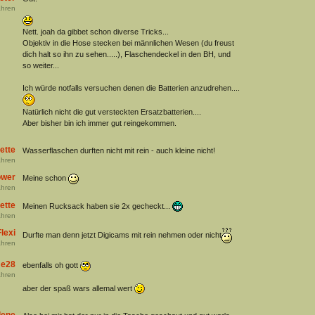
hren
Nett. joah da gibbet schon diverse Tricks...
Objektiv in die Hose stecken bei männlichen Wesen (du freust
dich halt so ihn zu sehen.....), Flaschendeckel in den BH, und
so weiter...
Ich würde notfalls versuchen denen die Batterien anzudrehen....
Natürlich nicht die gut versteckten Ersatzbatterien....
Aber bisher bin ich immer gut reingekommen.
ette
Wasserflaschen durften nicht mit rein - auch kleine nicht!
hren
ower
Meine schon
hren
ette
Meinen Rucksack haben sie 2x gecheckt...
hren
lexi
Durfte man denn jetzt Digicams mit rein nehmen oder nicht
hren
me28
ebenfalls oh gott
hren
aber der spaß wars allemal wert