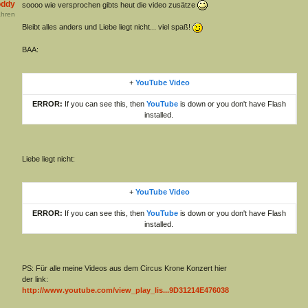
oddy
soooo wie versprochen gibts heut die video zusätze
hren
Bleibt alles anders und Liebe liegt nicht... viel spaß!
BAA:
+
YouTube Video
ERROR:
If you can see this, then
YouTube
is down or you don't have Flash
installed.
Liebe liegt nicht:
+
YouTube Video
ERROR:
If you can see this, then
YouTube
is down or you don't have Flash
installed.
PS: Für alle meine Videos aus dem Circus Krone Konzert hier
der link:
http://www.youtube.com/view_play_lis...9D31214E476038