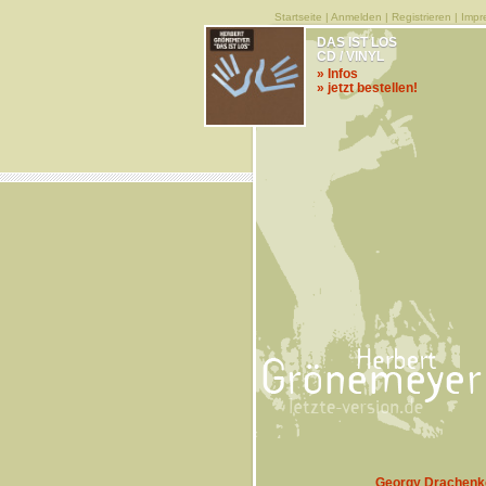
Startseite
|
Anmelden
|
Registrieren
|
Impr
DAS IST LOS
CD / VINYL
» Infos
» jetzt bestellen!
Georgy Drachenk