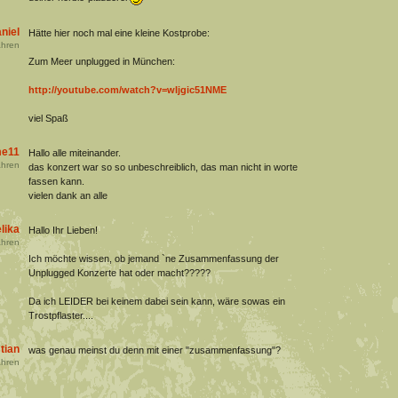
niel
Hätte hier noch mal eine kleine Kostprobe:
hren
Zum Meer unplugged in München:
http://youtube.com/watch?v=wIjgic51NME
viel Spaß
me11
Hallo alle miteinander.
hren
das konzert war so so unbeschreiblich, das man nicht in worte
fassen kann.
vielen dank an alle
lika
Hallo Ihr Lieben!
hren
Ich möchte wissen, ob jemand `ne Zusammenfassung der
Unplugged Konzerte hat oder macht?????
Da ich LEIDER bei keinem dabei sein kann, wäre sowas ein
Trostpflaster....
tian
was genau meinst du denn mit einer "zusammenfassung"?
hren