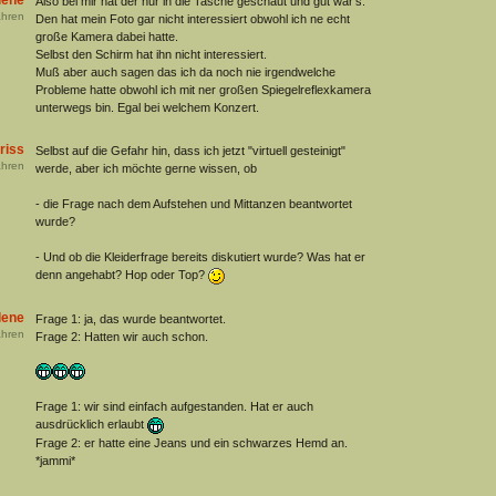
lene
Also bei mir hat der nur in die Tasche geschaut und gut war's.
hren
Den hat mein Foto gar nicht interessiert obwohl ich ne echt
große Kamera dabei hatte.
Selbst den Schirm hat ihn nicht interessiert.
Muß aber auch sagen das ich da noch nie irgendwelche
Probleme hatte obwohl ich mit ner großen Spiegelreflexkamera
unterwegs bin. Egal bei welchem Konzert.
riss
Selbst auf die Gefahr hin, dass ich jetzt "virtuell gesteinigt"
hren
werde, aber ich möchte gerne wissen, ob
- die Frage nach dem Aufstehen und Mittanzen beantwortet
wurde?
- Und ob die Kleiderfrage bereits diskutiert wurde? Was hat er
denn angehabt? Hop oder Top?
lene
Frage 1: ja, das wurde beantwortet.
hren
Frage 2: Hatten wir auch schon.
Frage 1: wir sind einfach aufgestanden. Hat er auch
ausdrücklich erlaubt
Frage 2: er hatte eine Jeans und ein schwarzes Hemd an.
*jammi*