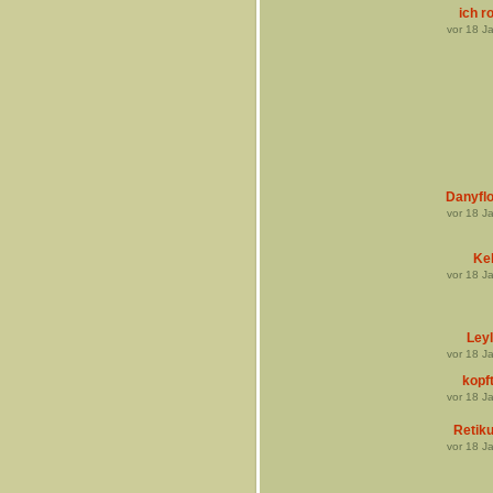
ich r
vor
18
Ja
Danyfl
vor
18
Ja
Ke
vor
18
Ja
Leyl
vor
18
Ja
kopf
vor
18
Ja
Retik
vor
18
Ja