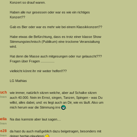
Konzert so drauf waren.
Haben alle nur gesessen oder war es wie ein richtiges
Konzert??
Gab es Bier oder war es mehr wie bei einem Klassikkonzert??
Habe etwas die Befürchtung, dass es trotz einer klasse Show
Stimmungstechnisch (Publikum) eine trockene Veranstaltung
wird.
Hat denn die Masse auch mitgesungen oder nur gelauscht???
Fragen über Fragen ...............
vielleicht könnt ihr mir weiter helfen!!??
LG Mathias
tuch
wie immer, natürlich sitzen welche, aber auf Schalke sitzen
hren
auch 40.000. Nein im Ernst, singen, Tanzen, Spingen - was Du
willst, alles dabei, und: es liegt auch an Dir, wie es läuft. Also um
mich herum war die Stimmung irre
.
elia
Na das kannste aber laut sagen....
hren
me28
da hast du auch maßgeblich dazu beigetragen, besonders mit
hren
deiner herbie-plauderei