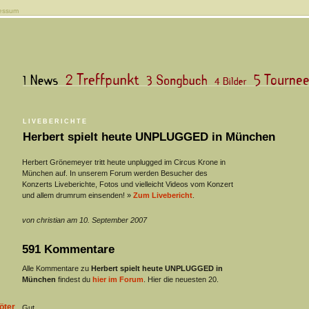
essum
LIVEBERICHTE
Herbert spielt heute UNPLUGGED in München
Herbert Grönemeyer tritt heute unplugged im Circus Krone in
München auf. In unserem Forum werden Besucher des
Konzerts Liveberichte, Fotos und vielleicht Videos vom Konzert
und allem drumrum einsenden! »
Zum Livebericht
.
von christian am 10. September 2007
591 Kommentare
Alle Kommentare zu
Herbert spielt heute UNPLUGGED in
München
findest du
hier im Forum
. Hier die neuesten 20.
öter
Gut.