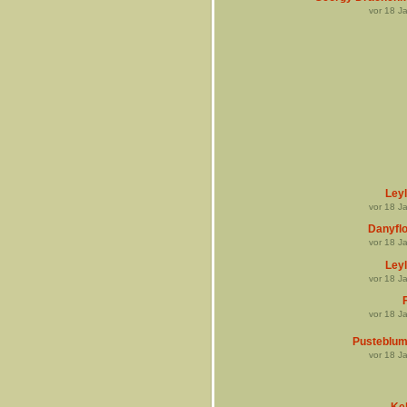
vor
18
Ja
Leyl
vor
18
Ja
Danyfl
vor
18
Ja
Leyl
vor
18
Ja
F
vor
18
Ja
Pusteblu
vor
18
Ja