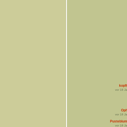
kopf
vor
18
Ja
Oph
vor
18
Ja
Pusteblu
vor
18
Ja