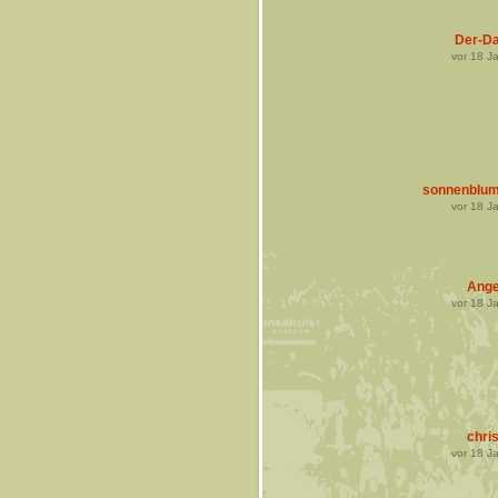
Der-Da
vor
18
Ja
sonnenblu
vor
18
Ja
Ange
vor
18
Ja
chris
vor
18
Ja