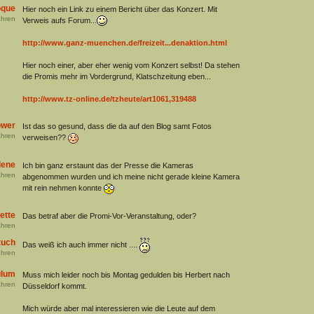
oque
Hier noch ein Link zu einem Bericht über das Konzert. Mit
hren
Verweis aufs Forum...
http://www.ganz-muenchen.de/freizeit...denaktion.html
Hier noch einer, aber eher wenig vom Konzert selbst! Da stehen
die Promis mehr im Vordergrund, Klatschzeitung eben...
http://www.tz-online.de/tzheute/art1061,319488
ower
Ist das so gesund, dass die da auf den Blog samt Fotos
hren
verweisen??
lene
Ich bin ganz erstaunt das der Presse die Kameras
hren
abgenommen wurden und ich meine nicht gerade kleine Kamera
mit rein nehmen konnte
ette
Das betraf aber die Promi-Vor-Veranstaltung, oder?
hren
tuch
Das weiß ich auch immer nicht ....
hren
ulum
Muss mich leider noch bis Montag gedulden bis Herbert nach
hren
Düsseldorf kommt.
Mich würde aber mal interessieren wie die Leute auf dem