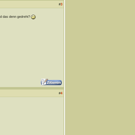
#
3
urd das denn gedreht?
#
4