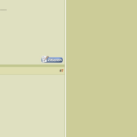
------
#
7