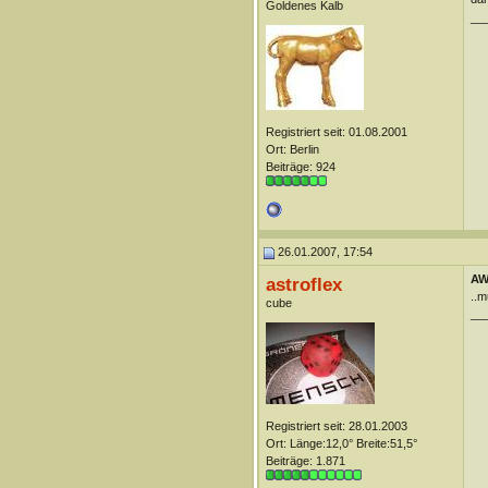
Goldenes Kalb
__
Registriert seit: 01.08.2001
Ort: Berlin
Beiträge: 924
26.01.2007, 17:54
AW
astroflex
..m
cube
__
Registriert seit: 28.01.2003
Ort: Länge:12,0° Breite:51,5°
Beiträge: 1.871