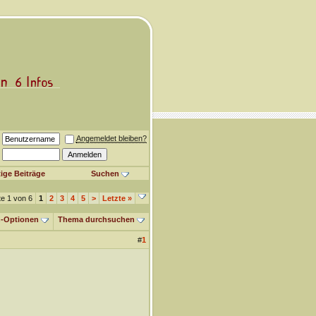
Angemeldet bleiben?
ige Beiträge
Suchen
te 1 von 6
1
2
3
4
5
>
Letzte
»
-Optionen
Thema durchsuchen
#
1