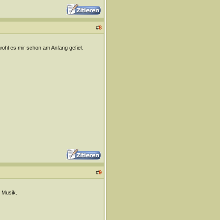
#
8
wohl es mir schon am Anfang gefiel.
#
9
r Musik.