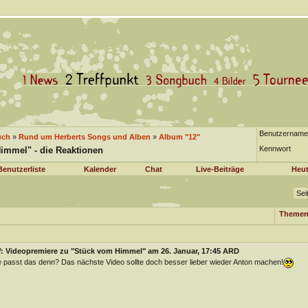
Benutzername
uch
»
Rund um Herberts Songs und Alben
»
Album "12"
Kennwort
immel" - die Reaktionen
Benutzerliste
Kalender
Chat
Live-Beiträge
Heut
Sei
Themen
: Videopremiere zu "Stück vom Himmel" am 26. Januar, 17:45 ARD
 passt das denn? Das nächste Video sollte doch besser lieber wieder Anton machen!