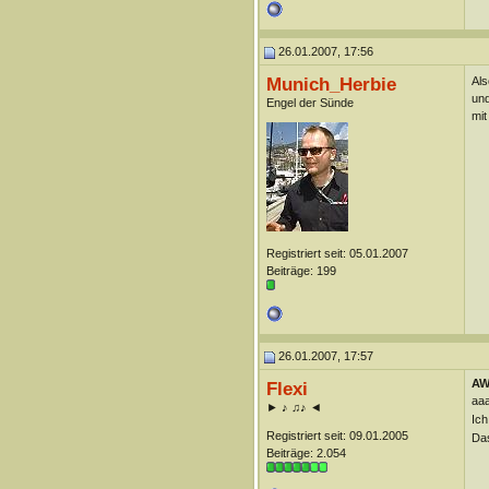
26.01.2007, 17:56
Munich_Herbie
Als
und
Engel der Sünde
mit
Registriert seit: 05.01.2007
Beiträge: 199
26.01.2007, 17:57
AW
Flexi
aaa
► ♪ ♫♪ ◄
Ich
Registriert seit: 09.01.2005
Das
Beiträge: 2.054