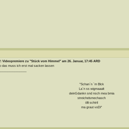
: Videopremiere zu "Stück vom Himmel" am 26. Januar, 17:45 ARD
o das muss ich erst mal sacken lassen
________________
"Schan`n `m Blck
La`n ss wigmaaalt
deinGdankn snd nsch mea bmia
streichelsmechasch
ölli schtril
ma graut voDi"