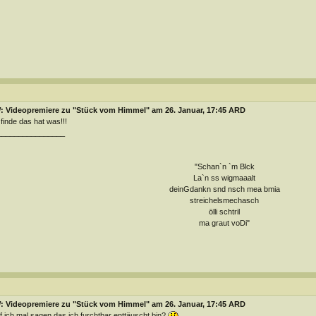
: Videopremiere zu "Stück vom Himmel" am 26. Januar, 17:45 ARD
 finde das hat was!!!
________________
"Schan`n `m Blck
La`n ss wigmaaalt
deinGdankn snd nsch mea bmia
streichelsmechasch
ölli schtril
ma graut voDi"
: Videopremiere zu "Stück vom Himmel" am 26. Januar, 17:45 ARD
f ich mal sagen das ich furchtbar enttäuscht bin?