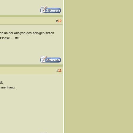
#
10
n an der Analyse des selbigen sitzen.
ase......!!!!!
#
11
lt.
sammenhang.