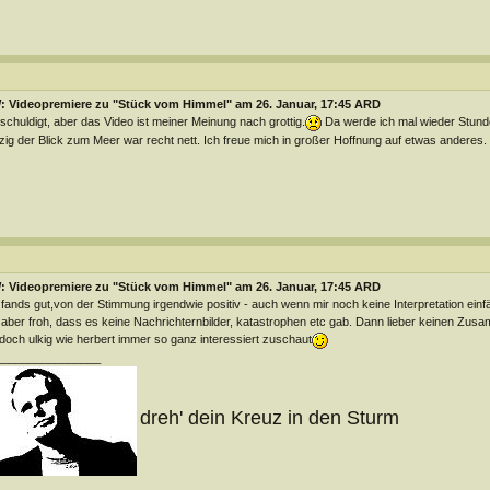
: Videopremiere zu "Stück vom Himmel" am 26. Januar, 17:45 ARD
schuldigt, aber das Video ist meiner Meinung nach grottig.
Da werde ich mal wieder Stunde
zig der Blick zum Meer war recht nett. Ich freue mich in großer Hoffnung auf etwas anderes. Ple
: Videopremiere zu "Stück vom Himmel" am 26. Januar, 17:45 ARD
 fands gut,von der Stimmung irgendwie positiv - auch wenn mir noch keine Interpretation einfäl
 aber froh, dass es keine Nachrichternbilder, katastrophen etc gab. Dann lieber keinen Zu
 doch ulkig wie herbert immer so ganz interessiert zuschaut
________________
dreh' dein Kreuz in den Sturm