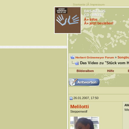
Startseite
|Â
Impressum
DAS IST LOS
CD / VINYL
Â» Infos
Â» jetzt bestellen!
»
Songb
Herbert Grönemeyer Forum
Das Video zu "Stück vom H
Bilderalben
Hilfe
26.01.2007, 17:50
AW
Melilotti
Wie
Steppenwolf