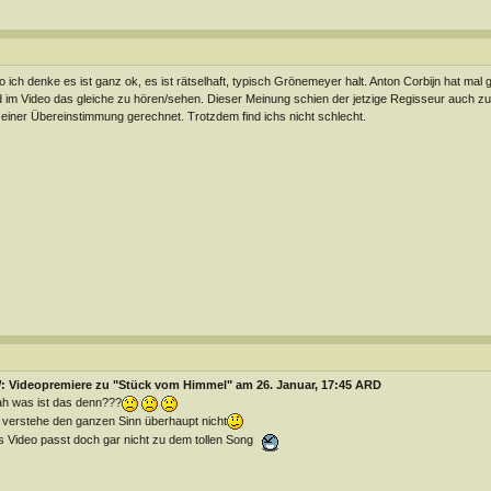
o ich denke es ist ganz ok, es ist rätselhaft, typisch Grönemeyer halt. Anton Corbijn hat mal g
 im Video das gleiche zu hören/sehen. Dieser Meinung schien der jetzige Regisseur auch zu
 einer Übereinstimmung gerechnet. Trotzdem find ichs nicht schlecht.
: Videopremiere zu "Stück vom Himmel" am 26. Januar, 17:45 ARD
h was ist das denn???
 verstehe den ganzen Sinn überhaupt nicht
 Video passt doch gar nicht zu dem tollen Song