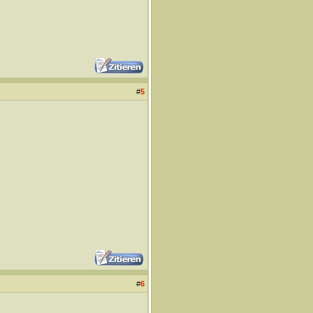
#
5
#
6