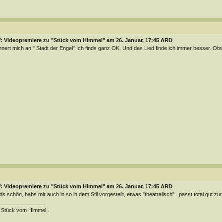
: Videopremiere zu "Stück vom Himmel" am 26. Januar, 17:45 ARD
nnert mich an " Stadt der Engel" Ich finds ganz OK. Und das Lied finde ich immer besser. Ob
: Videopremiere zu "Stück vom Himmel" am 26. Januar, 17:45 ARD
ds schön, habs mir auch in so in dem Stil vorgestellt, etwas "theatralisch".. passt total gut zu
________________
 Stück vom Himmel..