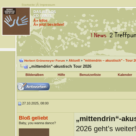
Startseite
|Â
Impressum
DAS IST LOS
CD / VINYL
Â» Infos
Â» jetzt bestellen!
»
Aktuell
»
"mittendrin – akustisch" - Tour 2
Herbert Grönemeyer Forum
„mittendrin“-akustisch Tour 2026
Bilderalben
Hilfe
Benutzerliste
Kalender
27.10.2025, 08:00
„mittendrin“-aku
Bloß geliebt
Baby, you wanna dance?
2026 geht’s weiter