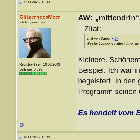
02.11.2025, 12:44
AW: „mittendrin“
GlitzerndesMeer
Ich bin privat hier.
Zitat:
Zitat von
Squonk
Welche Locations hättest du dir d
Kleinere. Schönere
Registriert seit: 19.02.2003
Beispiel. Ich war 
Beiträge: 3.699
begeistert. In den
Programm seinen C
_______________
Es handelt vom 
02.11.2025, 13:39