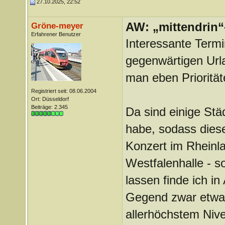
27.10.2025, 22:52
AW: „mittendrin“
Gröne-meyer
Erfahrener Benutzer
Interessante Termi
gegenwärtigen Urla
man eben Prioritä
Registriert seit: 08.06.2004
Ort: Düsseldorf
Beiträge: 2.345
Da sind einige Städ
habe, sodass diese
Konzert im Rheinla
Westfalenhalle - so
lassen finde ich in
Gegend zwar etwas
allerhöchstem Nive