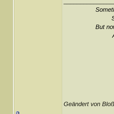
_______________
Somethi
But now
Geändert von Bloß