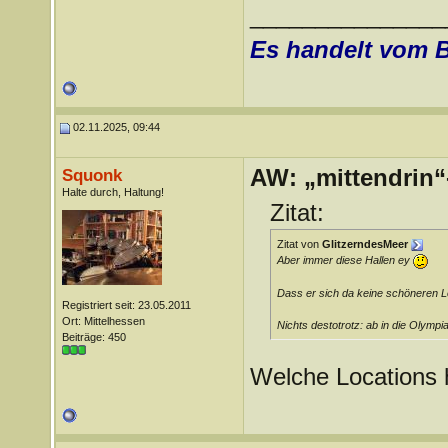
_______________
Es handelt vom 
02.11.2025, 09:44
AW: „mittendrin“
Squonk
Halte durch, Haltung!
Zitat:
Zitat von
GlitzerndesMeer
Aber immer diese Hallen ey
Dass er sich da keine schöneren Lo
Registriert seit: 23.05.2011
Ort: Mittelhessen
Nichts destotrotz: ab in die Olympi
Beiträge: 450
Welche Locations 