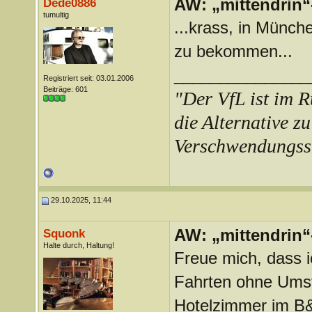
AW: „mittendrin“
Dede0886
tumultig
...krass, in Münc
zu bekommen...
_______________
Registriert seit: 03.01.2006
Beiträge: 601
"Der VfL ist im R
die Alternative zu
Verschwendungss
29.10.2025, 11:44
AW: „mittendrin“
Squonk
Halte durch, Haltung!
Freue mich, dass 
Fahrten ohne Umst
Hotelzimmer im B&B