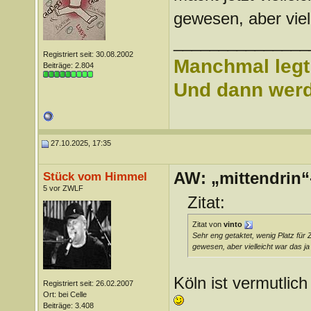
gewesen, aber viell
_______________
Registriert seit: 30.08.2002
Manchmal legt 
Beiträge: 2.804
Und dann werd 
27.10.2025, 17:35
AW: „mittendrin“
Stück vom Himmel
5 vor ZWLF
Zitat:
Zitat von
vinto
Sehr eng getaktet, wenig Platz für 
gewesen, aber vielleicht war das ja
Köln ist vermutlic
Registriert seit: 26.02.2007
Ort: bei Celle
Beiträge: 3.408