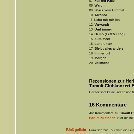
07.
Fall der Fälle
08.
Warum
09.
Stück vom Himmel
10.
Alkohol
11.
Lebe mit mir los
12.
Verwandt
13.
Und immer
14.
Demo (Letzter Tag)
15.
Zum Meer
16.
Land unter
17.
Bleibt alles anders
18.
Immerfort
19.
Morgen
20.
Vollmond
Rezensionen zur Her
Tumult Clubkonzert B
Derzeit liegt keine Rezension f
16 Kommentare
Alle Kommentare zu
Tumult Cl
Forum zu finden
. Hier die ne
Bloß geliebt
Pünktlich zur Tour wird ein Live