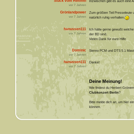
Stück vom Himmel
Inzwischen gibt es auch eine 
vor
7
Jahren
Grönlandpower
Zum größten Teil Presseleute u
vor
7
Jahren
natürlich ruhig verhalten.
hanussen111
Ich hätte gerne gewußt welch
vor
7
Jahren
der BD sind.
Vielen Dank für eure Hilfe
Dominic
Stereo PCM und DTS 5.1 Mast
vor
7
Jahren
hanussen111
Danke!
vor
7
Jahren
Deine Meinung!
Wie findest du Herbert Gröne
Clubkonzert Berlin
?
Bitte melde dich an, um hier e
können.