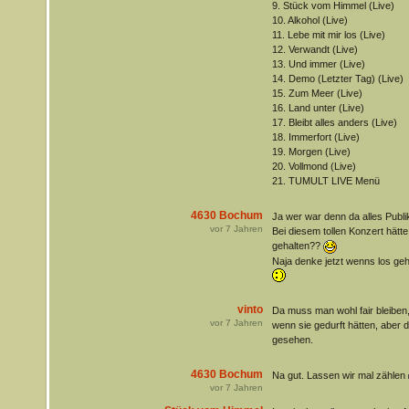
9. Stück vom Himmel (Live)
10. Alkohol (Live)
11. Lebe mit mir los (Live)
12. Verwandt (Live)
13. Und immer (Live)
14. Demo (Letzter Tag) (Live)
15. Zum Meer (Live)
16. Land unter (Live)
17. Bleibt alles anders (Live)
18. Immerfort (Live)
19. Morgen (Live)
20. Vollmond (Live)
21. TUMULT LIVE Menü
4630 Bochum
Ja wer war denn da alles Pub
vor
7
Jahren
Bei diesem tollen Konzert hätte
gehalten??
Naja denke jetzt wenns los geh
vinto
Da muss man wohl fair bleiben,
vor
7
Jahren
wenn sie gedurft hätten, aber 
gesehen.
4630 Bochum
Na gut. Lassen wir mal zählen
vor
7
Jahren