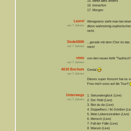
15. Bleibt alles anders
16. Immerfort
17. Morgen
Laurel
Wenigstens sieht man bei eine
vor
7
Jahren
diese wahnsinnig euphorische
nicht.
Dede0886
...gerade mit dem Chor ist das
vor
7
Jahren
mich!
vinto
von den neuen fehlt "Taufrisch
vor
7
Jahren
4630 Bochum
Genial
vor
7
Jahren
Dieses super Konzert hat es ve
Freu mich sooo auf die Tour!!
Unterwegs
1. Sekundenglück (Live)
vor
7
Jahren
2. Der Held (Live)
3. Bist du da (Live)
4. Doppelherz / Iki Gönlüm (Liv
5. Mein Lebensstrahlen (Live)
6. Mensch (Live)
7. Fall der Fälle (Live)
8. Warum (Live)