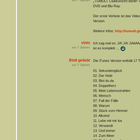
vor
7
Jahren
„TUMULT Clubkonzert Berlin“ e
DVD und Blu-Ray.
Der erste Vorbote ist das Video 
Version.
Weitere Infos:
http://tumult.
vinto
Ich sag mal so: JA! JA! JAAA
vor
7
Jahren
ist es komplett ....
Bloß geliebt
Die iTunes Version enthält 17 T
vor
7
Jahren
01. Sekundenglück
02. Der Held
03. Bist du da
04. Doppelherz
05. Mein Lebensstrahlen
06. Mensch
07. Fall der Fälle
08. Warum
09. Stück vom Himmel
10. Alkohol
11. Lebe mit mir los
12. Verwandt
13. Und immer
14. Zum Meer