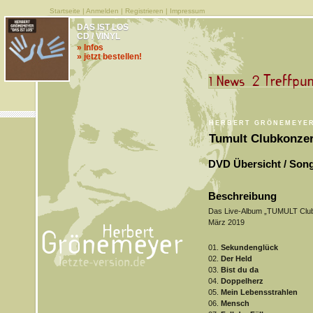
Startseite
|
Anmelden
|
Registrieren
|
Impressum
DAS IST LOS
CD / VINYL
» Infos
» jetzt bestellen!
HERBERT GRÖNEMEYE
Tumult Clubkonzer
DVD Übersicht / Song
Beschreibung
Das Live-Album „TUMULT Clubk
März 2019
01.
Sekundenglück
02.
Der Held
03.
Bist du da
04.
Doppelherz
05.
Mein Lebensstrahlen
06.
Mensch