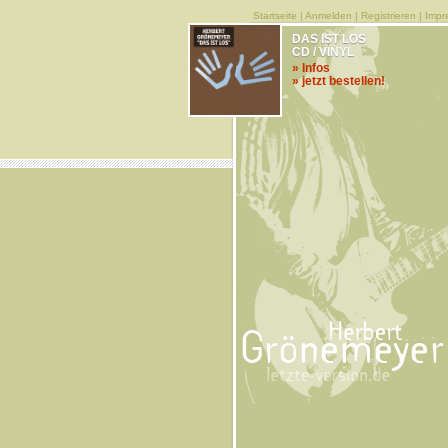
Startseite
|
Anmelden
|
Registrieren
|
Impr
DAS IST LOS
CD / VINYL
» Infos
» jetzt bestellen!