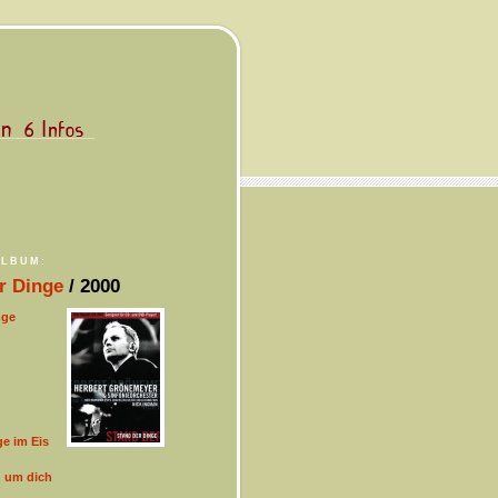
ALBUM:
r Dinge
/ 2000
nge
e im Eis
h um dich