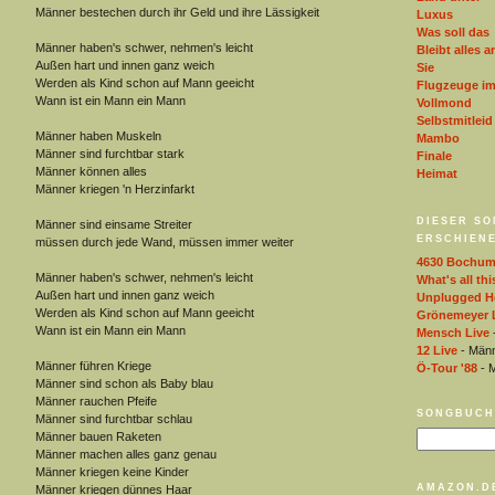
Männer bestechen durch ihr Geld und ihre Lässigkeit
Luxus
Was soll das
Männer haben's schwer, nehmen's leicht
Bleibt alles a
Außen hart und innen ganz weich
Sie
Werden als Kind schon auf Mann geeicht
Flugzeuge i
Wann ist ein Mann ein Mann
Vollmond
Selbstmitleid
Männer haben Muskeln
Mambo
Männer sind furchtbar stark
Finale
Männer können alles
Heimat
Männer kriegen 'n Herzinfarkt
DIESER SO
Männer sind einsame Streiter
ERSCHIENE
müssen durch jede Wand, müssen immer weiter
4630 Bochu
Männer haben's schwer, nehmen's leicht
What's all thi
Außen hart und innen ganz weich
Unplugged He
Werden als Kind schon auf Mann geeicht
Grönemeyer 
Wann ist ein Mann ein Mann
Mensch Live
12 Live
- Män
Männer führen Kriege
Ö-Tour '88
- 
Männer sind schon als Baby blau
Männer rauchen Pfeife
SONGBUCH
Männer sind furchtbar schlau
Männer bauen Raketen
Männer machen alles ganz genau
Männer kriegen keine Kinder
AMAZON.D
Männer kriegen dünnes Haar