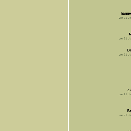
hanne
vor
21
Ja
M
vor
21
Ja
B
vor
21
Ja
cl
vor
21
Ja
B
vor
21
Ja