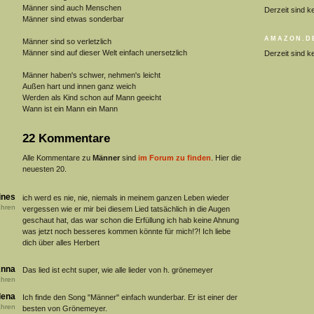
Männer sind auch Menschen
Derzeit sind k
Männer sind etwas sonderbar
AMAZON.D
Männer sind so verletzlich
Männer sind auf dieser Welt einfach unersetzlich
Derzeit sind k
Männer haben's schwer, nehmen's leicht
Außen hart und innen ganz weich
Werden als Kind schon auf Mann geeicht
Wann ist ein Mann ein Mann
22 Kommentare
Alle Kommentare zu
Männer
sind
im Forum zu finden
. Hier die
neuesten 20.
ines
ich werd es nie, nie, niemals in meinem ganzen Leben wieder
hren
vergessen wie er mir bei diesem Lied tatsächlich in die Augen
geschaut hat, das war schon die Erfüllung ich hab keine Ahnung
was jetzt noch besseres kommen könnte für mich!?! Ich liebe
dich über alles Herbert
nna
Das lied ist echt super, wie alle lieder von h. grönemeyer
hren
lena
Ich finde den Song "Männer" einfach wunderbar. Er ist einer der
hren
besten von Grönemeyer.