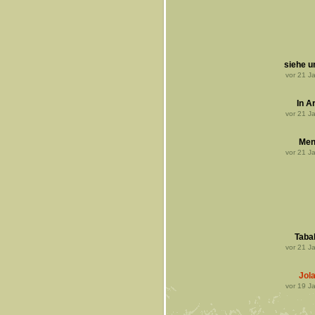
siehe u
vor
21
Ja
In A
vor
21
Ja
Men
vor
21
Ja
Taba
vor
21
Ja
Jol
vor
19
Ja