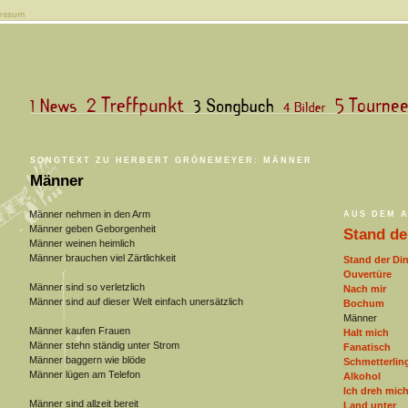
essum
SONGTEXT ZU HERBERT GRÖNEMEYER: MÄNNER
Männer
Männer nehmen in den Arm
AUS DEM 
Männer geben Geborgenheit
Stand de
Männer weinen heimlich
Männer brauchen viel Zärtlichkeit
Stand der Di
Ouvertüre
Männer sind so verletzlich
Nach mir
Männer sind auf dieser Welt einfach unersätzlich
Bochum
Männer
Männer kaufen Frauen
Halt mich
Männer stehn ständig unter Strom
Fanatisch
Männer baggern wie blöde
Schmetterling
Männer lügen am Telefon
Alkohol
Ich dreh mic
Männer sind allzeit bereit
Land unter