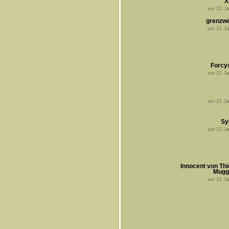
X
vor
21
Ja
grenzwe
vor
21
Ja
Forcy
vor
21
Ja
vor
21
Ja
Syb
vor
21
Ja
Innocent von Thi
Muggl
vor
21
Ja