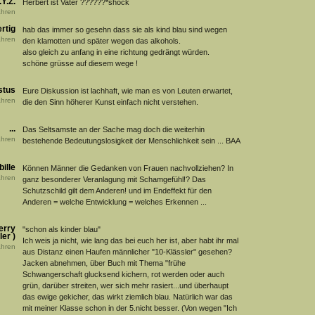
.Y.Z.
Herbert ist Vater ??????*shock
hren
rtig
hab das immer so gesehn dass sie als kind blau sind wegen
hren
den klamotten und später wegen das alkohols.
also gleich zu anfang in eine richtung gedrängt würden.
schöne grüsse auf diesem wege !
stus
Eure Diskussion ist lachhaft, wie man es von Leuten erwartet,
hren
die den Sinn höherer Kunst einfach nicht verstehen.
...
Das Seltsamste an der Sache mag doch die weiterhin
hren
bestehende Bedeutungslosigkeit der Menschlichkeit sein ... BAA
ille
Können Männer die Gedanken von Frauen nachvollziehen? In
hren
ganz besonderer Veranlagung mit Schamgefühl!? Das
Schutzschild gilt dem Anderen! und im Endeffekt für den
Anderen = welche Entwicklung = welches Erkennen ...
erry
"schon als kinder blau"
er )
Ich weis ja nicht, wie lang das bei euch her ist, aber habt ihr mal
hren
aus Distanz einen Haufen männlicher "10-Klässler" gesehen?
Jacken abnehmen, über Buch mit Thema "frühe
Schwangerschaft glucksend kichern, rot werden oder auch
grün, darüber streiten, wer sich mehr rasiert...und überhaupt
das ewige gekicher, das wirkt ziemlich blau. Natürlich war das
mit meiner Klasse schon in der 5.nicht besser. (Von wegen "Ich