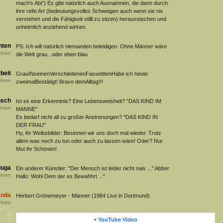
mach's Abi") Es gibt natürlich auch Ausnahmen, die dann durch
ihre reife Art (bedeutungsvolles Schweigen auch wenn sie nix
verstehen und die Fähigkeit stilll zu sitzen) herausstechen und
unheimlich anziehend wirken.
nten
PS: Ich will natürlich niemanden beleidigen. Ohne Männer wäre
hren
die Welt grau...oder eben blau
rbeit
GrauINseinenVerschiedenenFassetttenHabe ich heute
hren
zweimalBestätigt! Bravo demAlltag!!!
sch
Ist es eine Erkenntnis? Eine Lebensweisheit? "DAS KIND IM
hren
MANNE"
Es bedarf nicht all zu großer Anstrenungen? "DAS KIND IN
DER FRAU"
Hy, ihr Weibsbilder: Besinnen wir uns doch mal wieder. Trotz
allem was noch zu tun oder auch zu lassen wäre! Oder? Nur
Mut ihr Schönen!
luga
Ein anderer Künstler: "Der Mensch ist leider nicht naiv ..." Abber
hren
Hallo: Wohl Dem der es Bewahhrt ..."
anda
Herbert Grönemeyer - Männer (1984 Live in Dortmund)
hren
+
YouTube Video