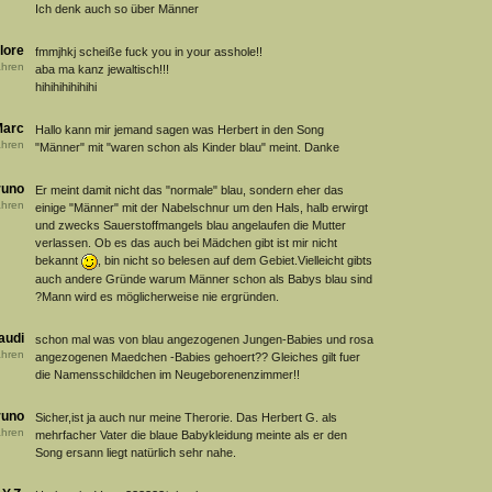
Ich denk auch so über Männer
lore
fmmjhkj scheiße fuck you in your asshole!!
hren
aba ma kanz jewaltisch!!!
hihihihihihihi
arc
Hallo kann mir jemand sagen was Herbert in den Song
hren
"Männer" mit "waren schon als Kinder blau" meint. Danke
runo
Er meint damit nicht das "normale" blau, sondern eher das
hren
einige "Männer" mit der Nabelschnur um den Hals, halb erwirgt
und zwecks Sauerstoffmangels blau angelaufen die Mutter
verlassen. Ob es das auch bei Mädchen gibt ist mir nicht
bekannt
, bin nicht so belesen auf dem Gebiet.Vielleicht gibts
auch andere Gründe warum Männer schon als Babys blau sind
?Mann wird es möglicherweise nie ergründen.
audi
schon mal was von blau angezogenen Jungen-Babies und rosa
hren
angezogenen Maedchen -Babies gehoert?? Gleiches gilt fuer
die Namensschildchen im Neugeborenenzimmer!!
runo
Sicher,ist ja auch nur meine Therorie. Das Herbert G. als
hren
mehrfacher Vater die blaue Babykleidung meinte als er den
Song ersann liegt natürlich sehr nahe.