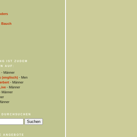
nders
m Bauch
NG IST ZUDEM
N AUF:
m
- Männer
s (englisch)
- Men
rbert
- Männer
Live
- Männer
- Männer
ner
Männer
 DURCHSUCHEN
E ANGEBOTE