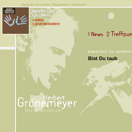
Startseite
|
Anmelden
|
Registrieren
|
Impressum
DAS IST LOS
CD / VINYL
» Infos
» jetzt bestellen!
SONGTEXT ZU HERBER
Bist Du taub