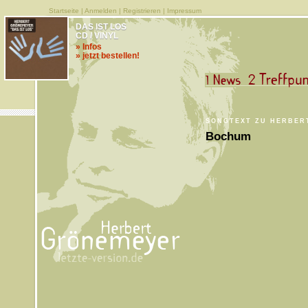
Startseite
|
Anmelden
|
Registrieren
|
Impressum
DAS IST LOS
CD / VINYL
» Infos
» jetzt bestellen!
SONGTEXT ZU HERBER
Bochum