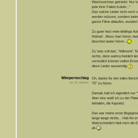
Weichzeichner getränkt. Nur kr
jede ihrer Falten kränkt..."
Das solche Lieder nicht noch v
werden müssen, sondern beim h
ganze Filme ablaufen, wundert 
Zu guter letzt mein lieblings Aut
Heimat'...Muss man hören, laute
bisschen lauter hören...
Zu 'was soll das', 'Vollmond', '
nichts, denn wahrscheinlich lie
vermutlich können selbst Erns
diese Lieder auswendig
.
Wimpernschlag
Oh, danke für den tollen Bericht.
vor
11
Jahren
"Ö" zu hören.
Damals hab ich eigentlich nur "
Aber eins weiß ich zu der Plat
behalten, die Kaputte)
Das war meine erste Begegnun
lange lange nichts... Hab ihn e
Wahrscheinlich hielt mich die 
ab