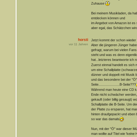
Zuhause
Bei meinem Musikladen, da hab
entdecken können und
im Angebot von Amazon ist es s
aber egal, das Schätzchen wi
horsti
Jetzt kommt der schon wieder m
vor
11
Jahren
Aber die jüngeren Jünger habe
gefragt, warum bei vielen Fans 
steht und was es denn eigentli
hat...letzteres beantworte ich n
Zuerst einmal handelt es sich 
um eine Schallplatte (schwarze
dünner und doppelt mit Musik be
und das besondere bei der "Ö" 
Seite.......................B-Seite???
Während man heute eine CD kau
Ende nicht schwächer werden, de
gekauft (oder billig gesaugt) w
Schallplatte die B-Seite. Um d
der Platte zu ersparen, hat ma
hinten draufgepackt und eben bl
so war das damals
Nun, mit der "Ö" war dieser Mü
man wollte auf Titel wie 'keine