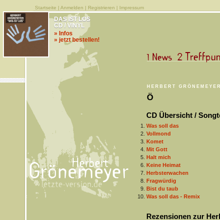
Startseite
|
Anmelden
|
Registrieren
|
Impressum
DAS IST LOS
CD / VINYL
» Infos
» jetzt bestellen!
HERBERT GRÖNEMEYE
Ö
CD Übersicht / Songt
Was soll das
Vollmond
Komet
Mit Gott
Halt mich
Keine Heimat
Herbsterwachen
Fragwürdig
Bist du taub
Was soll das - Remix
Rezensionen zur Her