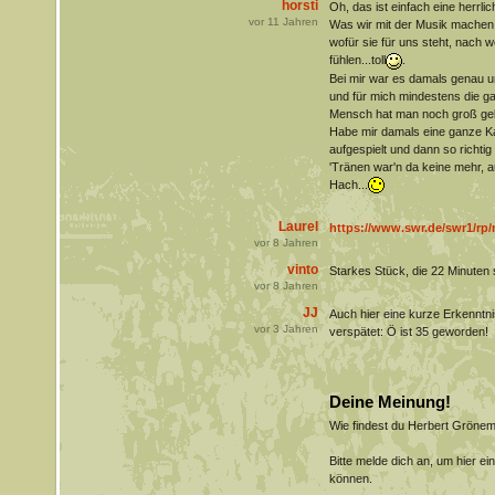
horsti
Oh, das ist einfach eine herrl
vor
11
Jahren
Was wir mit der Musik machen,
wofür sie für uns steht, nach w
fühlen...toll
.
Bei mir war es damals genau u
und für mich mindestens die ga
Mensch hat man noch groß geli
Habe mir damals eine ganze Kas
aufgespielt und dann so richtig 
'Tränen war'n da keine mehr, aus
Hach...
Laurel
https://www.swr.de/swr1/rp/m
vor
8
Jahren
vinto
Starkes Stück, die 22 Minuten 
vor
8
Jahren
JJ
Auch hier eine kurze Erkenntn
vor
3
Jahren
verspätet: Ö ist 35 geworden!
Deine Meinung!
Wie findest du Herbert Gröne
Bitte melde dich an, um hier e
können.