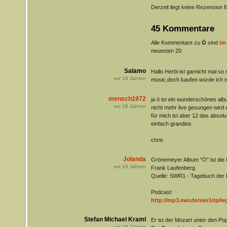
Derzeit liegt keine Rezension f
45 Kommentare
Alle Kommentare zu
Ö
sind
im
neuesten 20.
Salamo
Hallo Herbi ist garnicht mal s
vor
18
Jahren
music,doch kaufen würde ich m
mensch1972
ja ö ist ein wunderschönes al
vor
18
Jahren
nicht mehr live gesungen wird
für mich ist aber 12 das absol
einfach grandios
chris
Jolanda
Grönemeyer Album "Ö" ist die 
vor
18
Jahren
Frank Laufenberg
Quelle: SWR1 - Tagebuch der 
Podcast:
http://mp3.swr.de/swr1/rp/l
Stefan Michael Kraml
Er ist der Mozart unter den P
vor
18
Jahren