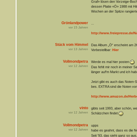
Graf» lösen den Vorzeige-Boc
dessen Platte «Ö» 1988 mit Hi
Wochen an der Spitze rangiert
Grönlandpower
...
vor
15
Jahren
http://www.freiepresse.de/
Stück vom Himmel
Das Album „Ö“ erscheint am 26.
vor
13
Jahren
Vorbestellbar:
Hier
Vollmondpetra
Werde es mal hier posten
vor
12
Jahren
Das fehlt mir noch in meiner S
länger auf'm Markt und ich hab
Jetzt gibt es auch das Noten
bes. EXTRA sind die Noten vo
http://www.amazon.de/Herb
vinto
gibts seit 1993, aber schön, w
vor
12
Jahren
Schätzchen findet
Vollmondpetra
upps
vor
12
Jahren
habe es geahnt, dass es die No
Seit '93, das sieht ganz so aus