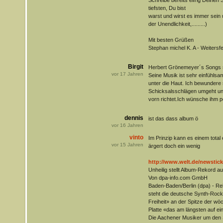
Schreibe bereits eifrig Deinen 
tiefsten, Du bist
warst und wirst es immer sein 
der Unendlichkeit,.........)
Mit besten Grüßen
Stephan michel K. A - Weitersf
Birgit
Herbert Grönemeyer´s Songs s
vor
17
Jahren
Seine Musik ist sehr einfühlsam
unter die Haut. Ich bewundere s
Schicksalsschlägen umgeht un
vorn richtet.Ich wünsche ihm p
dennis
ist das dass album ö
vor
16
Jahren
vinto
Im Prinzip kann es einem total e
vor
15
Jahren
ärgert doch ein wenig
http://www.welt.de/newstick
Unheilig stellt Album-Rekord au
Von dpa-info.com GmbH
Baden-Baden/Berlin (dpa) - Rek
steht die deutsche Synth-Roc
Freiheit» an der Spitze der wöc
Platte «das am längsten auf ei
Die Aachener Musiker um den