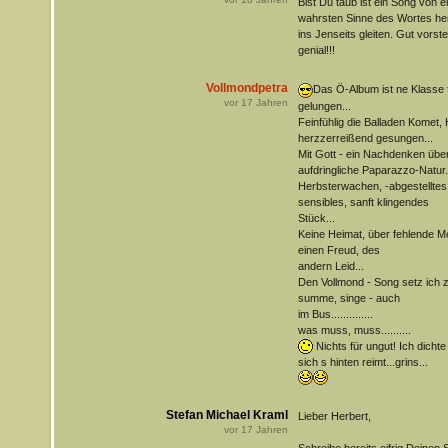
Bist Du taub ist ein Song von 
wahrsten Sinne des Wortes herz
ins Jenseits gleiten. Gut vorst
genial!!!
Vollmondpetra
Das Ö-Album ist ne Klasse f
vor
17
Jahren
gelungen...
Feinfühlig die Balladen Komet, 
herzzerreißend gesungen...
Mit Gott - ein Nachdenken über
aufdringliche Paparazzo-Natur.
Herbsterwachen, -abgestelltes
sensibles, sanft klingendes
Stück...
Keine Heimat, über fehlende Me
einen Freud, des
andern Leid...
Den Vollmond - Song setz ich zu
summe, singe - auch
im Bus..............
was muss, muss..........
Nichts für ungut! Ich dicht
sich s hinten reimt...grins...
Stefan Michael Kraml
Lieber Herbert,
vor
17
Jahren