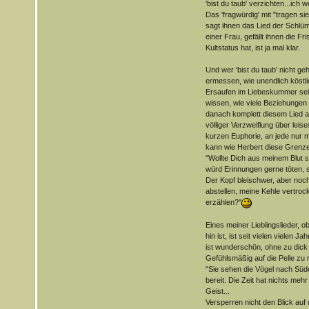
'bist du taub' verzichten...ich wo
Das 'fragwürdig' mit "tragen si
sagt ihnen das Lied der Schlüm
einer Frau, gefällt ihnen die F
Kultstatus hat, ist ja mal klar.
Und wer 'bist du taub' nicht ge
ermessen, wie unendlich köst
Ersaufen im Liebeskummer sein
wissen, wie viele Beziehungen
danach komplett diesem Lied a
völliger Verzweiflung über leise
kurzen Euphorie, an jede nur
kann wie Herbert diese Grenze
"Wollte Dich aus meinem Blut sp
würd Erinnungen gerne töten, 
Der Kopf bleischwer, aber noch 
abstellen, meine Kehle vertrock
erzählen?"
Eines meiner Lieblingslieder, o
hin ist, ist seit vielen vielen 
ist wunderschön, ohne zu dick
Gefühlsmäßig auf die Pelle zu 
"Sie sehen die Vögel nach Süd
bereit. Die Zeit hat nichts mehr 
Geist...
Versperren nicht den Blick auf 