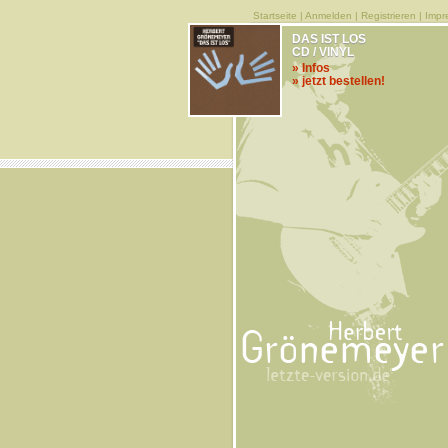
Startseite
|
Anmelden
|
Registrieren
|
Impr
DAS IST LOS
CD / VINYL
» Infos
» jetzt bestellen!