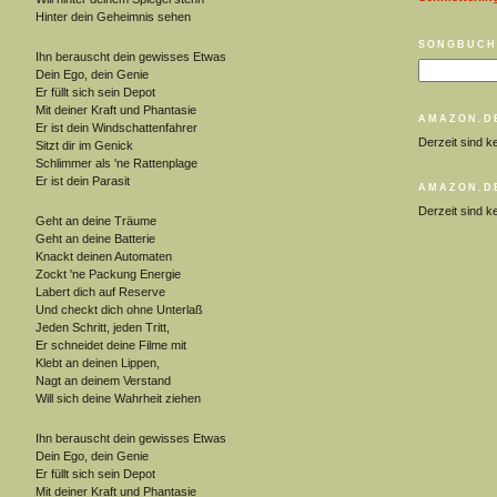
Hinter dein Geheimnis sehen
SONGBUCH
Ihn berauscht dein gewisses Etwas
Dein Ego, dein Genie
Er füllt sich sein Depot
Mit deiner Kraft und Phantasie
AMAZON.D
Er ist dein Windschattenfahrer
Derzeit sind k
Sitzt dir im Genick
Schlimmer als 'ne Rattenplage
Er ist dein Parasit
AMAZON.D
Derzeit sind k
Geht an deine Träume
Geht an deine Batterie
Knackt deinen Automaten
Zockt 'ne Packung Energie
Labert dich auf Reserve
Und checkt dich ohne Unterlaß
Jeden Schritt, jeden Tritt,
Er schneidet deine Filme mit
Klebt an deinen Lippen,
Nagt an deinem Verstand
Will sich deine Wahrheit ziehen
Ihn berauscht dein gewisses Etwas
Dein Ego, dein Genie
Er füllt sich sein Depot
Mit deiner Kraft und Phantasie