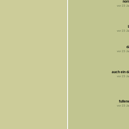
nor
vor
23
Ja
vor
23
Ja
d
vor
23
Ja
auch ein d
vor
23
Ja
fullen
vor
23
Ja