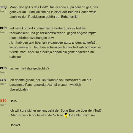
ning
Mann, wie geil is das Lied? Das is sooo supa tierisch geil, das
hren
geht voll ab... und ich find es is einer der Besten Lieder, weils
auch zu den Rockigeren gehört so! Echt herrlich
erin
auf nem konzert kommentierte herbert dieses lied als
hren
"sarkastisch" und gesellschaftskritisch, gegen abgestumpfte
menschliche beziehungen usw.
/ ich hab den text über jahre dagegen agnz anders aufgefaßt.
witzig, ironisch, ..bißchen schwarzer humor halt -ähnlich wie bei
"viertel vor". aber so steckt ja schon ein ganz anderer sinn
dahinter.
erin
tja, wer hätt das gedacht ??
hren
asie
Ich dachte grade, der Text könnte so überspitzt auch auf
hren
bestimmte Fans anspielen.Vampire lauern wirklich
überall.Uahhh!
2510
Hallo!
hren
Ich will kurz sicher gehen, geht der Song Energie über den Tod?
Oder muss ich nochmal in die Schule.
Bitte klärt mich auf!
Danke!