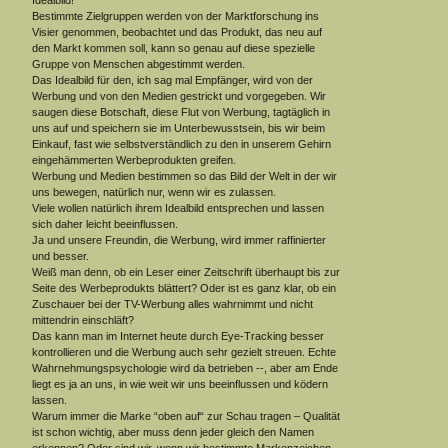
Bestimmte Zielgruppen werden von der Marktforschung ins
Visier genommen, beobachtet und das Produkt, das neu auf
den Markt kommen soll, kann so genau auf diese spezielle
Gruppe von Menschen abgestimmt werden.
Das Idealbild für den, ich sag mal Empfänger, wird von der
Werbung und von den Medien gestrickt und vorgegeben. Wir
saugen diese Botschaft, diese Flut von Werbung, tagtäglich in
uns auf und speichern sie im Unterbewusstsein, bis wir beim
Einkauf, fast wie selbstverständlich zu den in unserem Gehirn
eingehämmerten Werbeprodukten greifen.
Werbung und Medien bestimmen so das Bild der Welt in der wir
uns bewegen, natürlich nur, wenn wir es zulassen.
Viele wollen natürlich ihrem Idealbild entsprechen und lassen
sich daher leicht beeinflussen.
Ja und unsere Freundin, die Werbung, wird immer raffinierter
und besser.
Weiß man denn, ob ein Leser einer Zeitschrift überhaupt bis zur
Seite des Werbeprodukts blättert? Oder ist es ganz klar, ob ein
Zuschauer bei der TV-Werbung alles wahrnimmt und nicht
mittendrin einschläft?
Das kann man im Internet heute durch Eye-Tracking besser
kontrollieren und die Werbung auch sehr gezielt streuen. Echte
Wahrnehmungspsychologie wird da betrieben --, aber am Ende
liegt es ja an uns, in wie weit wir uns beeinflussen und ködern
lassen.
Warum immer die Marke “oben auf“ zur Schau tragen – Qualität
ist schon wichtig, aber muss denn jeder gleich den Namen
erkennen? Oder sind wir, wenn wir bestimmte Markenzeichen