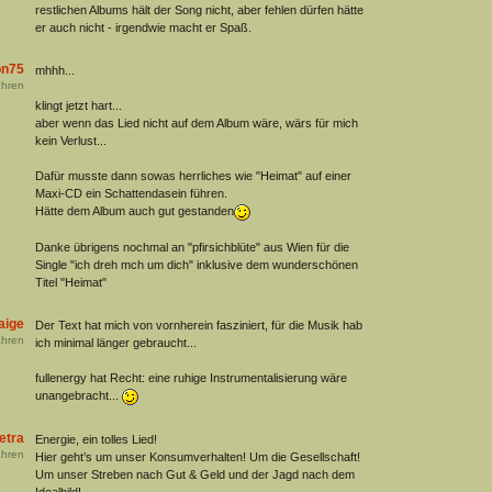
restlichen Albums hält der Song nicht, aber fehlen dürfen hätte
er auch nicht - irgendwie macht er Spaß.
on75
mhhh...
hren
klingt jetzt hart...
aber wenn das Lied nicht auf dem Album wäre, wärs für mich
kein Verlust...
Dafür musste dann sowas herrliches wie "Heimat" auf einer
Maxi-CD ein Schattendasein führen.
Hätte dem Album auch gut gestanden
Danke übrigens nochmal an "pfirsichblüte" aus Wien für die
Single "ich dreh mch um dich" inklusive dem wunderschönen
Titel "Heimat"
aige
Der Text hat mich von vornherein fasziniert, für die Musik hab
hren
ich minimal länger gebraucht...
fullenergy hat Recht: eine ruhige Instrumentalisierung wäre
unangebracht...
etra
Energie, ein tolles Lied!
hren
Hier geht’s um unser Konsumverhalten! Um die Gesellschaft!
Um unser Streben nach Gut & Geld und der Jagd nach dem
Idealbild!