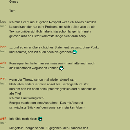
Gruss
Tom
Lee
Ich muss echt mal zugeben Respekt wer sich sowas einfallen
hren
lassen kann der hat echt Probleme mit sich selbst also so ein
Text so unübersichtlich habe ich ja schon lange nicht mehr
gelesen also an Dieter kommste lange nicht dran sorry
chen
.....und so ein unübersichtliches Statement, so ganz ohne Punkt
hren
und Komma, hab ich auch noch nie gesehen
welt
Konsequenter hätte man sein müssen - man hätte auch noch
hren
die Buchstaben weglassen können
on75
wenn der Thread schon mal wieder aktuell ist....
hren
bleibt alles anders ist mein absolutes Lieblingsalbum. Vor
kurzem hab ich noch behauptet mir gefielen dort ausnahmslos
alle Titel.
Ich muss mir korrigieren!
Energie macht dort eine Ausnahme. Das mit Abstand
schwächste Stück auf dem sonst sehr starken Album.
welt
Ich fühle mich zitiert
hren
Mir gefällt Energie schon. Zugegeben, den Standard des