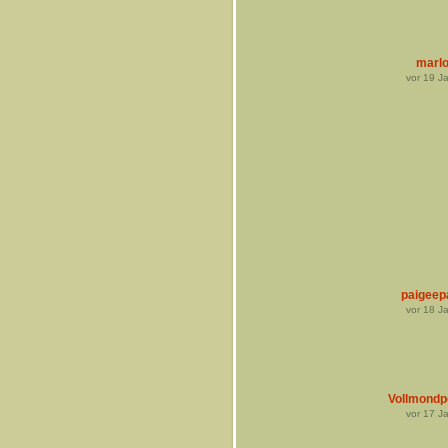
marl
vor
19
Ja
paigeep
vor
18
Ja
Vollmondp
vor
17
Ja