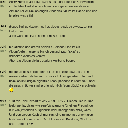
man
Sorry Herbert aber das kannst du sicher besser.Kein wirklich
hren
schlechtes Lied aber auch kein sehr gutes ein einfalsloser
Albumfüller würde ich sagen. Aber das Album ist klasse und das
ist alles was zählt!
Lara
dieses lied ist klasse... es hat dieses gewisse etwas...tut mir
hren
leid, ist so.
auch wenn die frage nach dem wer bleibt
avid
Ich stimme den ersten beiden zu-dieses Lied ist ein
hren
Albumfueller,meistens bin ich versucht,auf "skip" zu
druecken,wenn es kommt.
Aber das Album bleibt trotzdem Herberts bestes!
avid
mir gefällt dieses lied sehr gut. es gab eine gewisse zeit in
hren
meinem leben, da hat es mir wirklich kraft gegeben. die musik
finde ich im übrigen eigentlich recht passend zu dem text, aber
die geschmäcker sind ja offensichtlich (zum glück) verschieden
ergy
"Tut mir Leid Herbert?" WAS SOLL DAS? Dieses Lied ist und
hren
bleibt genial. da es wie eine Vorwarnung für einen Freund, der
nur von jemanden ausgenutzt oder nachgeahmt wird, warnt.
Und von wegen Kopfschmerzen, eine ruhige Instrumentation
hätte wohl kaum dieses Gefühl geweckt. Bis dann, Glück auf
und Tschö mit Ö!!!