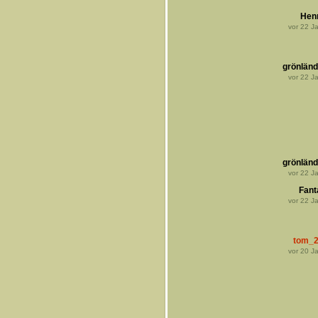
Hen
vor
22
Ja
grönländ
vor
22
Ja
grönländ
vor
22
Ja
Fant
vor
22
Ja
tom_
vor
20
Ja