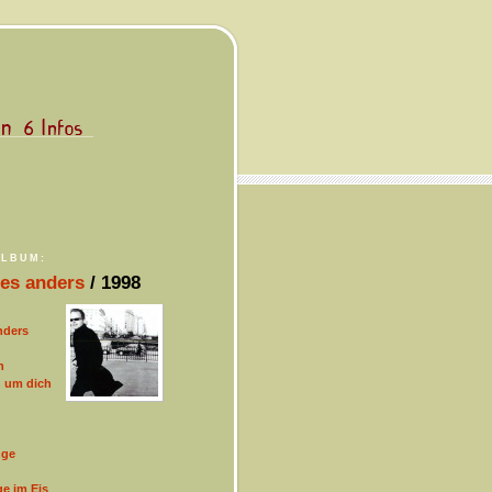
ALBUM:
les anders
/ 1998
nders
n
h um dich
nge
e im Eis