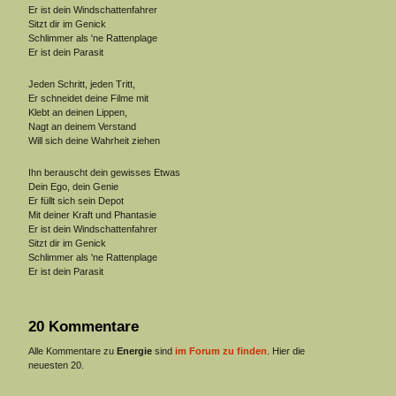
Er ist dein Windschattenfahrer
Sitzt dir im Genick
Schlimmer als 'ne Rattenplage
Er ist dein Parasit
Jeden Schritt, jeden Tritt,
Er schneidet deine Filme mit
Klebt an deinen Lippen,
Nagt an deinem Verstand
Will sich deine Wahrheit ziehen
Ihn berauscht dein gewisses Etwas
Dein Ego, dein Genie
Er füllt sich sein Depot
Mit deiner Kraft und Phantasie
Er ist dein Windschattenfahrer
Sitzt dir im Genick
Schlimmer als 'ne Rattenplage
Er ist dein Parasit
20 Kommentare
Alle Kommentare zu
Energie
sind
im Forum zu finden
. Hier die
neuesten 20.