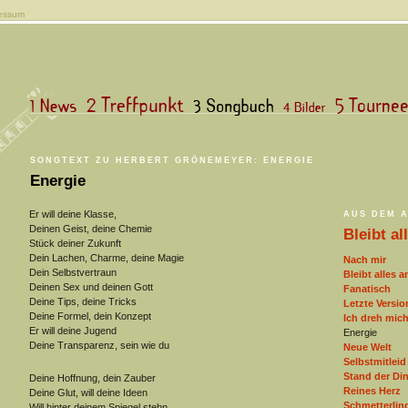
essum
SONGTEXT ZU HERBERT GRÖNEMEYER: ENERGIE
Energie
Er will deine Klasse,
AUS DEM 
Deinen Geist, deine Chemie
Bleibt al
Stück deiner Zukunft
Dein Lachen, Charme, deine Magie
Nach mir
Dein Selbstvertraun
Bleibt alles a
Deinen Sex und deinen Gott
Fanatisch
Deine Tips, deine Tricks
Letzte Versio
Deine Formel, dein Konzept
Ich dreh mic
Er will deine Jugend
Energie
Deine Transparenz, sein wie du
Neue Welt
Selbstmitleid
Stand der Di
Deine Hoffnung, dein Zauber
Reines Herz
Deine Glut, will deine Ideen
Schmetterling
Will hinter deinem Spiegel stehn