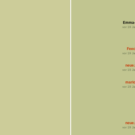
Emma-
vor
19
Ja
Fee
vor
19
Ja
neue.
vor
19
Ja
marl
vor
19
Ja
neue.
vor
19
Ja