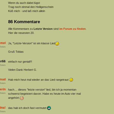
Wenn du auch dabei lügst
Trag noch einmal den Heiligenschein
Küß mich - und laß mich allein
86 Kommentare
Alle Kommentare zu
Letzte Version
sind
im Forum zu finden
.
Hier die neuesten 20.
mmel
Ja, "Letzte-Version" ist ein klasse Lied
hren
Gruß Tobias
er66
einfach nur genial!!!
hren
Vielen Dank Herbert G.
dmud
Hab mich heut mal wieder an das Lied rangetraut
hren
erin
hach.... dieses "letzte version" lied, bin ich ja momentan
hren
schwerst begeistert davon. Habe es heute im Auto vier mal
angehört
ina!
das hab ich doch fast vermutet
hren