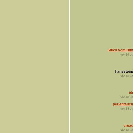
Stück vom Hi
vor
19
Ja
hansstein
vor
18
Ja
i
vor
18
Ja
perlentauch
vor
18
Ja
cread
vor
18
Ja