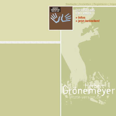
Startseite
|
Anmelden
|
Registrieren
|
Impr
DAS IST LOS
CD / VINYL
» Infos
» jetzt bestellen!