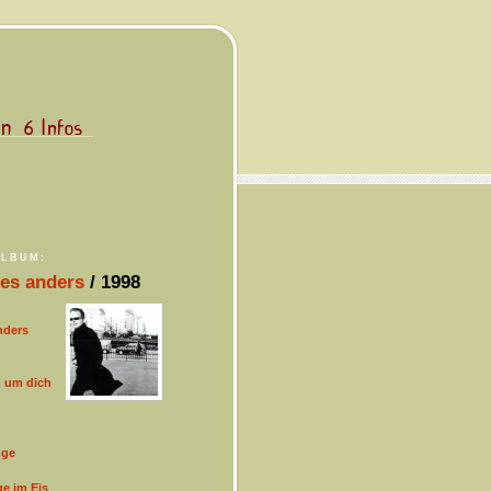
ALBUM:
les anders
/ 1998
nders
h um dich
nge
e im Eis