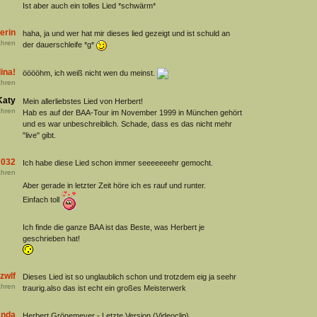
Ist aber auch ein tolles Lied *schwärm*
erin
haha, ja und wer hat mir dieses lied gezeigt und ist schuld an
hren
der dauerschleife *g*
ina!
ööööhm, ich weiß nicht wen du meinst.
hren
Katy
Mein allerliebstes Lied von Herbert!
hren
Hab es auf der BAA-Tour im November 1999 in München gehört
und es war unbeschreiblich. Schade, dass es das nicht mehr
"live" gibt.
7032
Ich habe diese Lied schon immer seeeeeeehr gemocht.
hren
Aber gerade in letzter Zeit höre ich es rauf und runter.
Einfach toll
Ich finde die ganze BAA ist das Beste, was Herbert je
geschrieben hat!
zwlf
Dieses Lied ist so unglaublich schon und trotzdem eig ja seehr
hren
traurig.also das ist echt ein großes Meisterwerk
anda
Herbert Grönemeyer - Letzte Version (Videoclip)