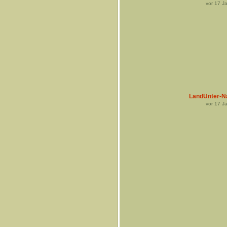
vor
17
Ja
LandUnter-N
vor
17
Ja