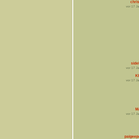
chris
vor
17
Ja
side
vor
17
Ja
K
vor
17
Ja
M
vor
17
Ja
paigeep