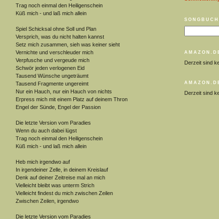
Trag noch einmal den Heiligenschein
Küß mich - und laß mich allein
SONGBUCH
Spiel Schicksal ohne Soll und Plan
Versprich, was du nicht halten kannst
Setz mich zusammen, sieh was keiner sieht
Vernichte und verschleuder mich
AMAZON.D
Verpfusche und vergeude mich
Derzeit sind k
Schwör jeden verlogenen Eid
Tausend Wünsche ungeträumt
AMAZON.D
Tausend Fragmente ungereimt
Nur ein Hauch, nur ein Hauch von nichts
Derzeit sind k
Erpress mich mit einem Platz auf deinem Thron
Engel der Sünde, Engel der Passion
Die letzte Version vom Paradies
Wenn du auch dabei lügst
Trag noch einmal den Heiligenschein
Küß mich - und laß mich allein
Heb mich irgendwo auf
In irgendeiner Zelle, in deinem Kreislauf
Denk auf deiner Zeitreise mal an mich
Vielleicht bleibt was unterm Strich
Vielleicht findest du mich zwischen Zeilen
Zwischen Zeilen, irgendwo
Die letzte Version vom Paradies