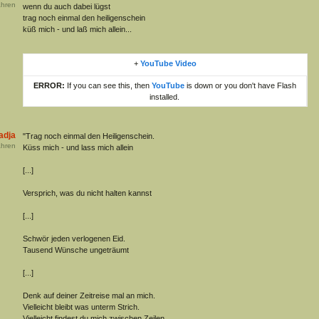
hren
wenn du auch dabei lügst
trag noch einmal den heiligenschein
küß mich - und laß mich allein...
+
YouTube Video
ERROR:
If you can see this, then
YouTube
is down or you don't have Flash
installed.
adja
"Trag noch einmal den Heiligenschein.
hren
Küss mich - und lass mich allein
[...]
Versprich, was du nicht halten kannst
[...]
Schwör jeden verlogenen Eid.
Tausend Wünsche ungeträumt
[...]
Denk auf deiner Zeitreise mal an mich.
Vielleicht bleibt was unterm Strich.
Vielleicht findest du mich zwischen Zeilen