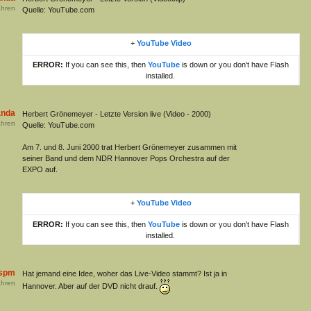
hren
Quelle: YouTube.com
+
YouTube Video
ERROR:
If you can see this, then
YouTube
is down or you don't have Flash
installed.
anda
Herbert Grönemeyer - Letzte Version live (Video - 2000)
hren
Quelle: YouTube.com
Am 7. und 8. Juni 2000 trat Herbert Grönemeyer zusammen mit
seiner Band und dem NDR Hannover Pops Orchestra auf der
EXPO auf.
+
YouTube Video
ERROR:
If you can see this, then
YouTube
is down or you don't have Flash
installed.
spm
Hat jemand eine Idee, woher das Live-Video stammt? Ist ja in
hren
Hannover. Aber auf der DVD nicht drauf.