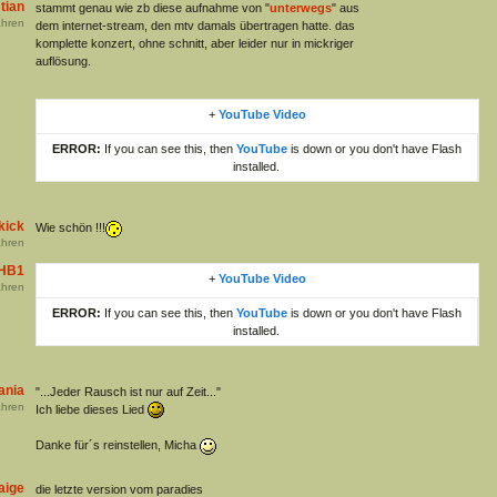
tian
stammt genau wie zb diese aufnahme von "
unterwegs
" aus
hren
dem internet-stream, den mtv damals übertragen hatte. das
komplette konzert, ohne schnitt, aber leider nur in mickriger
auflösung.
+
YouTube Video
ERROR:
If you can see this, then
YouTube
is down or you don't have Flash
installed.
kick
Wie schön !!!
hren
HB1
+
YouTube Video
hren
ERROR:
If you can see this, then
YouTube
is down or you don't have Flash
installed.
ania
"...Jeder Rausch ist nur auf Zeit..."
hren
Ich liebe dieses Lied
Danke für´s reinstellen, Micha
aige
die letzte version vom paradies