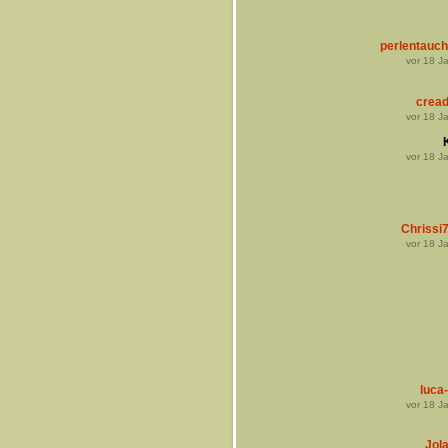
perlentauch
vor
18
Ja
cread
vor
18
Ja
vor
18
Ja
Chrissi
vor
18
Ja
luca-
vor
18
Ja
Jol