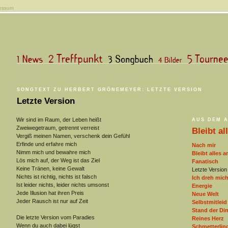
essum
SONGTEXT ZU HERBERT GRÖNEMEYER: LETZTE VERSION
Letzte Version
Wir sind im Raum, der Leben heißt
AUS DEM 
Zweiwegetraum, getrennt verreist
Bleibt al
Vergiß meinen Namen, verschenk dein Gefühl
Erfinde und erfahre mich
Nach mir
Nimm mich und bewahre mich
Bleibt alles a
Lös mich auf, der Weg ist das Ziel
Fanatisch
Keine Tränen, keine Gewalt
Letzte Version
Nichts ist richtig, nichts ist falsch
Ich dreh mic
Ist leider nichts, leider nichts umsonst
Energie
Jede Illusion hat ihren Preis
Neue Welt
Jeder Rausch ist nur auf Zeit
Selbstmitleid
Stand der Di
Die letzte Version vom Paradies
Reines Herz
Wenn du auch dabei lügst
Schmetterling