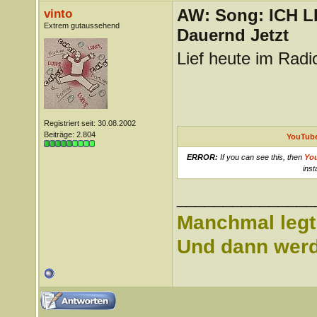
AW: Song: ICH 
vinto
Extrem gutaussehend
Dauernd Jetzt
Lief heute im Radio
Registriert seit: 30.08.2002
Beiträge: 2.804
YouTube
ERROR:
If you can see this, then
Yo
inst
_______________
Manchmal legt 
Und dann werd 