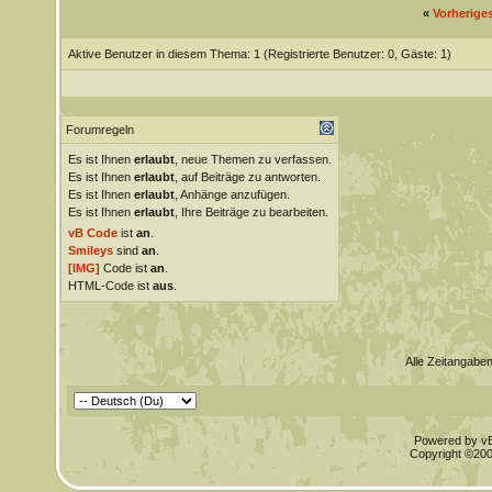
«
Vorherige
Aktive Benutzer in diesem Thema: 1
(Registrierte Benutzer: 0, Gäste: 1)
Forumregeln
Es ist Ihnen
erlaubt
, neue Themen zu verfassen.
Es ist Ihnen
erlaubt
, auf Beiträge zu antworten.
Es ist Ihnen
erlaubt
, Anhänge anzufügen.
Es ist Ihnen
erlaubt
, Ihre Beiträge zu bearbeiten.
vB Code
ist
an
.
Smileys
sind
an
.
[IMG]
Code ist
an
.
HTML-Code ist
aus
.
Alle Zeitangaben
Powered by vBu
Copyright ©2000