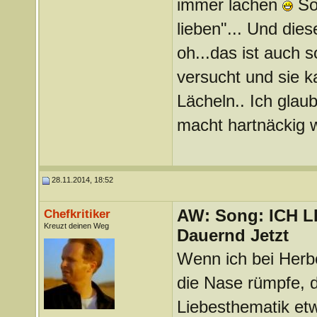
immer lachen
So 
lieben"... Und di
oh...das ist auch s
versucht und sie ka
Lächeln.. Ich glaub
macht hartnäckig w
28.11.2014, 18:52
AW: Song: ICH 
Chefkritiker
Kreuzt deinen Weg
Dauernd Jetzt
Wenn ich bei Herbe
die Nase rümpfe, d
Liebesthematik etw