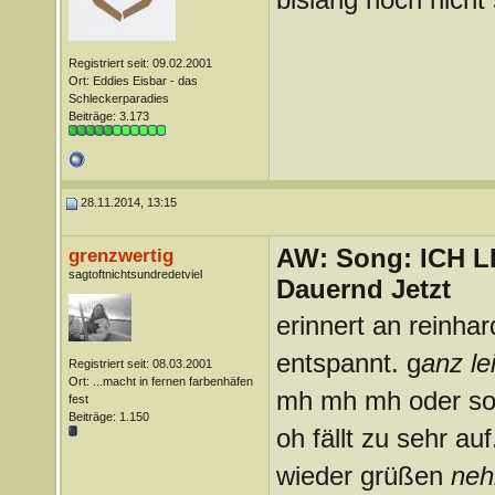
Registriert seit: 09.02.2001
Ort: Eddies Eisbar - das
Schleckerparadies
Beiträge: 3.173
28.11.2014, 13:15
AW: Song: ICH 
grenzwertig
sagtoftnichtsundredetviel
Dauernd Jetzt
erinnert an reinhar
entspannt. g
anz le
Registriert seit: 08.03.2001
Ort: ...macht in fernen farbenhäfen
mh mh mh oder so
fest
Beiträge: 1.150
oh fällt zu sehr a
wieder grüßen
neh