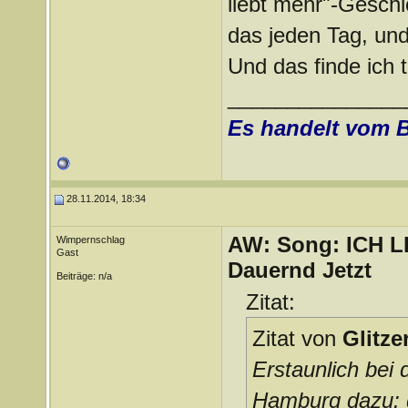
liebt mehr"-Geschic
das jeden Tag, und
Und das finde ich to
_______________
Es handelt vom 
28.11.2014, 18:34
AW: Song: ICH 
Wimpernschlag
Gast
Dauernd Jetzt
Beiträge: n/a
Zitat:
Zitat von
Glitz
Erstaunlich bei
Hamburg dazu: d