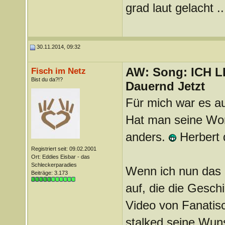
grad laut gelacht .
30.11.2014, 09:32
AW: Song: ICH 
Fisch im Netz
Bist du da?!?
Dauernd Jetzt
Für mich war es au
Hat man seine Wort
anders.
Herbert 
Registriert seit: 09.02.2001
Ort: Eddies Eisbar - das
Schleckerparadies
Wenn ich nun das 
Beiträge: 3.173
auf, die die Gesch
Video von Fanatis
stalked seine Wun