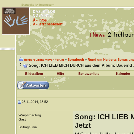
Startseite
|Â
Impressum
DAS IST LOS
CD / VINYL
Â» Infos
Â» jetzt bestellen!
»
Songbuch
»
Rund um Herberts Songs un
Herbert Grönemeyer Forum
Song: ICH LIEB MICH DURCH aus dem Album: Dauernd J
Bilderalben
Hilfe
Benutzerliste
Kalender
23.11.2014, 13:52
Song: ICH LIEB
Wimpernschlag
Gast
Jetzt
Beiträge: n/a