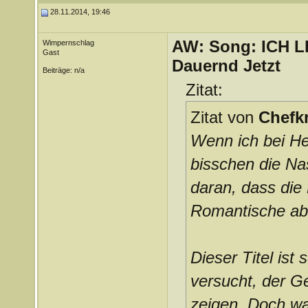
28.11.2014, 19:46
AW: Song: ICH 
Wimpernschlag
Gast
Dauernd Jetzt
Beiträge: n/a
Zitat:
Zitat von
Chefkr
Wenn ich bei He
bisschen die Na
daran, dass die 
Romantische abd
Dieser Titel ist 
versucht, der G
zeigen. Doch was