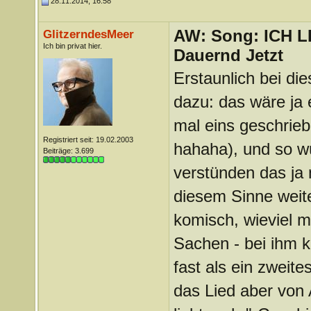
28.11.2014, 16:58
AW: Song: ICH 
GlitzerndesMeer
Ich bin privat hier.
Dauernd Jetzt
Erstaunlich bei d
dazu: das wäre ja 
mal eins geschrie
Registriert seit: 19.02.2003
hahaha), und so w
Beiträge: 3.699
verstünden das ja 
diesem Sinne weite
komisch, wieviel m
Sachen - bei ihm k
fast als ein zweite
das Lied aber von 