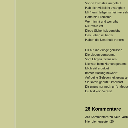
Vor dir Intimstes aufgetaut
Hab dich vielleicht zwanghaft
Mit 'nem Heiligenschein verse
Hatte nie Probleme
Wer nimmt und wer gibt
Nie rivalisiert
Diese Sicherheit versiebt
Das Leben ist härter
Haben die Unschuld verlorn
Dir auf die Zunge gebissen
Die Lippen verspannt
Vom Ehrgeiz zerrissen
Nie was beim Namen genannt
Mich still erduldet
Immer Haltung bewahrt
Auf deine Gelegenheit gewarte
Sie sofort genutzt, knallhart
Dir ging's nur noch um's Mess
Du bist kein Verlust
26 Kommentare
Alle Kommentare zu
Kein Verl
Hier die neuesten 20.