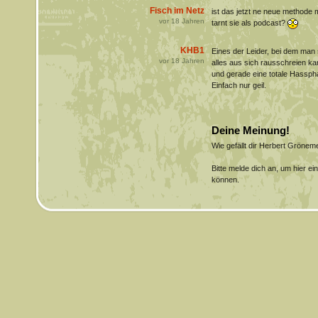
Fisch im Netz
ist das jetzt ne neue methode
vor
18
Jahren
tarnt sie als podcast?
KHB1
Eines der Leider, bei dem man s
vor
18
Jahren
alles aus sich rausschreien 
und gerade eine totale Hassph
Einfach nur geil.
Deine Meinung!
Wie gefällt dir Herbert Gröne
Bitte melde dich an, um hier e
können.