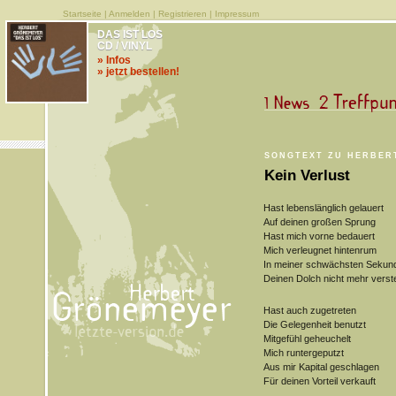
Startseite
|
Anmelden
|
Registrieren
|
Impressum
DAS IST LOS
CD / VINYL
» Infos
» jetzt bestellen!
SONGTEXT ZU HERBER
Kein Verlust
Hast lebenslänglich gelauert
Auf deinen großen Sprung
Hast mich vorne bedauert
Mich verleugnet hintenrum
In meiner schwächsten Sekun
Deinen Dolch nicht mehr verst
Hast auch zugetreten
Die Gelegenheit benutzt
Mitgefühl geheuchelt
Mich runtergeputzt
Aus mir Kapital geschlagen
Für deinen Vorteil verkauft