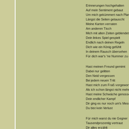
Erinnerungen hochgehalten
Auf mein Sentiment gebaut
Um mich gekümmert nach Pla
Längst die Seiten getauscht
Meine Karten verraten
Am anderen Tisch
Mich mit alten Zeiten geblendet
Dein linkes Spiel gespielt
Endlich nach deinen Regeln
Dich wie ein König gefühlt
In deinem Rausch übersehen
Für dich war's 'ne Nummer zu
Hast meinen Freund gemimt
Dabei nur gelitten
Den Neid vergessen
Bei jedem neuen Tritt
Hast mich zum Fraß vorgewor
Als ich schon längst nicht meh
Hast meine Schwäche genoss
Dein endlicher Kampf
Dir ging es nur noch um's Mes
Du bist kein Verlust
Für mich warst du nie Gegner
Tausendprozentig vertraut
Dir alles erzählt