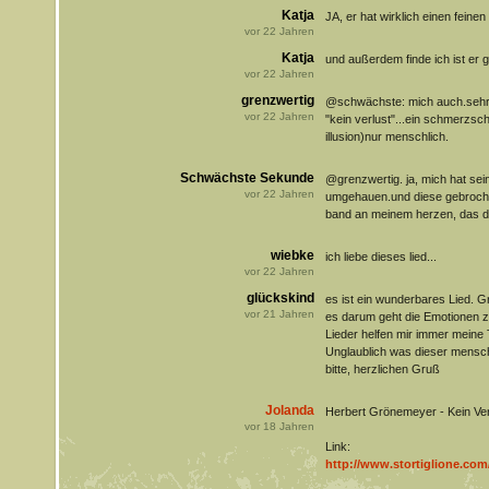
Katja
JA, er hat wirklich einen feinen
vor
22
Jahren
Katja
und außerdem finde ich ist er ge
vor
22
Jahren
grenzwertig
@schwächste: mich auch.sehr
vor
22
Jahren
"kein verlust"...ein schmerzsch
illusion)nur menschlich.
Schwächste Sekunde
@grenzwertig. ja, mich hat sei
vor
22
Jahren
umgehauen.und diese gebroche
band an meinem herzen, das da
wiebke
ich liebe dieses lied...
vor
22
Jahren
glückskind
es ist ein wunderbares Lied. G
vor
21
Jahren
es darum geht die Emotionen 
Lieder helfen mir immer meine 
Unglaublich was dieser mensch 
bitte, herzlichen Gruß
Jolanda
Herbert Grönemeyer - Kein Ver
vor
18
Jahren
Link:
http://www.stortiglione.c