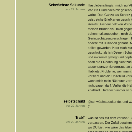
Schwächste Sekunde
Hast lebenslänglich mich auf A
vor
22
Jahren
Wie ein Hund nach mir geschna
wollte. Das Ganze als Scherz g
geistreiche Briefkarten geschri
Realität. Geheuchelt von Vorne,
meinen Bruder als Dolch gegen
schon mal angegeben, mich do
Geringschätzung erschlagen. H
andere mit Illusionen genarrt.
selbst geworfen. Hast mich zu
geschickt, als ich Deinen Schu
und micromal gehegt und gepfle
nach d e r Rechnung nicht zust
tausendprozentig vertraut, an d
Hab jetzt Probleme, wer nimmt 
versiebt und die Unschuld ver
wenn mich mein Nächster ver
nicht sagen darf. Verlier die Ha
knallhart. Und noch immer schre
selbstschuld
@schwächstesekunde: und was 
vor
22
Jahren
?
TrabT
was ist das mit dem verlust? - 
vor
22
Jahren
verpassen. Der Zufall bestimm
wo DU bist, wie wäre das leben 