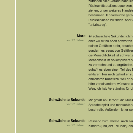
zufrieden bin?!Gerade habe ic
Rückschlüsse/Konsequenzen,di
ziehen, unser weiteres Hande
bestimmen. Ich versuche gera
Rückschlüsse zu finden. Aber 
"anfallsartig".
Marc
@ schwächste Sekunde: ich hab n
vor
22
Jahren
aber will dir nu noch antworten
seinen Gefühlen steht, bescheu
sondern es zeugt von Gefühle
die Menschlichkeit ist schwer 
Menschsein ist so lompliziert d
zu verstehn und zu ergründen.
schafft es eben einen Teil de
erklären! Für mich gehört er zu
ehrlichsten Künstlern, weil er 
hörn voneinandern, wünsche ei
Weg, ich hab Verständnis für d
Schwächste Sekunde
Mir gefällt an Herbert, die Mus
vor
22
Jahren
Sprache spielt und menschlic
beschreibt. Außerdem ist er so 
Schwächste Sekunde
Passend zum Thema: mich nimm
vor
22
Jahren
Kindern (und jezt Freundin) eno