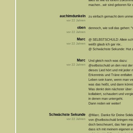
alles ist wie es einem zukom
machen...wir sind geboren für 
auchimdunkeln
zu einfach gemacht dem unmens
vor
22
Jahren
oben
dennoch, wie soll das gehen: "
vor
22
Jahren
Marc
@ SELBSTSCHULD: Allein scho
vor
22
Jahren
weißt glaub ich gar nix..
@ Schwächste Sekunde: Hut a
Marc
Und gleich noch was dazu:
vor
22
Jahren
@selbstschuld un den rest der
dieses Lied hört und mit jeder 
Erkenntnis und Träne entfaltet 
Leben sein kann, wenn man verr
was das heißt, und dann könn
Was denkt dein nächster über di
kollabiert, schaudert und verg
in denen man untergeht.
Dann reden wir weiter!
Schwächste Sekunde
@Marc. Danke für Deine Solida
vor
22
Jahren
von @selbstschuld bringen mic
doch bescheuert, das hier gesc
dass ich mit meinem eigenen e