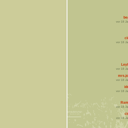
be
vor
18
Ja
cl
vor
18
Ja
Leyl
vor
18
Ja
mrs.j
vor
18
Ja
i
vor
18
Ja
Ram
vor
18
Ja
cl
vor
18
Ja