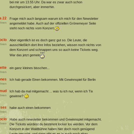
bei mir um 13.55 Uhr. Da war es zwar auch schon
durchgesickert, aber immerhin.
a 22
Frage mich auch langsam warum ich mich für den Newsletter
hren
angemeldet habe. Auch auf der offiziellen Grönemeyer Seite
steht noch nichts vom Konzert.
oclo
Aber eigentlich ist es doch ganz gut so. Die Leute, die
hren
ausschließlich dort ihre Infos beziehen, wissen noch nichts von
dem Konzert und schnappen uns so auch keine Tickets weg.
War das jetzt gemein
ette
ein ganz kleines bisschen...
hren
ones
Ich hab gerade Einen bekommen. Mit Gewinnspiel für Berlin
hren
dmud
Ich hab da mal mitgemacht ... was tu ich nur, wenn ich Tix
hren
gewinne?
ses
habe auch einen bekommen
hren
oclo
Habe auch newsletter bekommen und Gewinnspiel mitgemacht.
hren
Die Tickets würdest du bestimmt locker los werden. Vor dem
Konzert in der Waldbühne haben hier doch noch genügend
Leute gesucht, und dann gibt es es ja auch noch ebay...