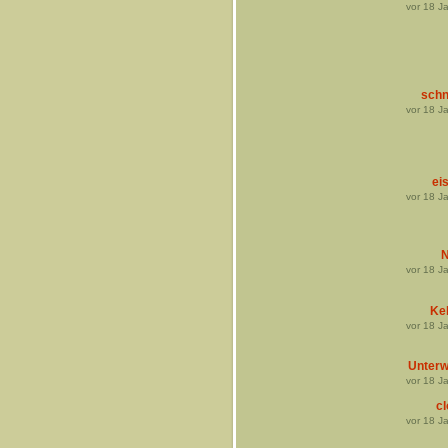
vor
18
Ja
schn
vor
18
Ja
ei
vor
18
Ja
N
vor
18
Ja
Ke
vor
18
Ja
Unter
vor
18
Ja
cl
vor
18
Ja