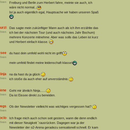
hren
Freiburg und Berlin zum Herbert fahre, meinte sie auch, ich
wäre nicht normal...
Ist ja auch eigentlich egal, Hauptsache wir haben unseren Spaß
urzi
Das sagte mein zukünftiger Mann auch als ich ihm erzählte das
hren
ich bei der nächsten Tour (und auch nächstes Jahr Bochum)
mehrere Konzerte mitnehme. Aber was solls das Leben ist kurz
und Herbert einfach klasse.
ssee
du hast dein umfeld wohl nicht im griff!
hren
mein umfeld findet meine leidenschaft klasse!
inja
na da hast du ja glück
hren
ich stoße da auch eher auf unverständnis
lene
Geht mir ähnlich Ninja.......
hren
Da ist Eissee direkt zu beneiden.
wegs
Ob der Newsletter vielleicht was wichtiges vergessen hat?
hren
oclo
Ich frage mich auch schon seit gestern, wann die denn endlich
hren
mit dieser Neuigkeit ´rausrücken. Dagegen war ja der
Newsletter der o2-Arena geradezu sensationell schnell. Er kam