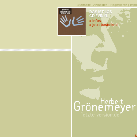
Startseite
|
Anmelden
|
Registrieren
|
Impr
DAS IST LOS
CD / VINYL
» Infos
» jetzt bestellen!
N