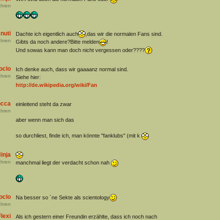
hren
nuti
Dachte ich eigentlich auch
,das wir die normalen Fans sind.
hren
Gibts da noch andere?Bitte melden
!
Und sowas kann man doch nicht vergessen oder????
oclo
Ich denke auch, dass wir gaaaanz normal sind.
hren
Siehe hier:
http://de.wikipedia.org/wiki/Fan
cca
einleitend steht da zwar
hren
aber wenn man sich das
so durchliest, finde ich, man könnte "fanklubs" (mit k
inja
hren
manchmal liegt der verdacht schon nah
oclo
Na besser so ´ne Sekte als scientology
hren
lexi
Als ich gestern einer Freundin erzählte, dass ich noch nach