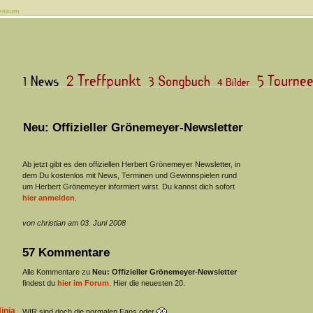
essum
Neu: Offizieller Grönemeyer-Newsletter
Ab jetzt gibt es den offiziellen Herbert Grönemeyer Newsletter, in
dem Du kostenlos mit News, Terminen und Gewinnspielen rund
um Herbert Grönemeyer informiert wirst. Du kannst dich sofort
hier anmelden
.
von christian am 03. Juni 2008
57 Kommentare
Alle Kommentare zu
Neu: Offizieller Grönemeyer-Newsletter
findest du
hier im Forum
. Hier die neuesten 20.
inja
WIR sind doch die normalen Fans oder