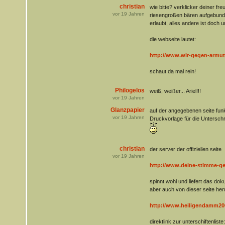
christian
wie bitte? verklicker deiner fre
vor
19
Jahren
riesengroßen bären aufgebunden
erlaubt, alles andere ist doch u
die webseite lautet:
http://www.wir-gegen-armut
schaut da mal rein!
Philogelos
weiß, weißer... Ariel!!!
vor
19
Jahren
Glanzpapier
auf der angegebenen seite funkti
vor
19
Jahren
Druckvorlage für die Unterschrif
christian
der server der offiziellen seite
vor
19
Jahren
http://www.deine-stimme-ge
spinnt wohl und liefert das do
aber auch von dieser seite her
http://www.heiligendamm200
direktlink zur unterschiftenliste: