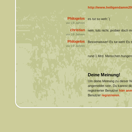
http://www.heiligendamm2007
Philogelos
es tut so weh:´(
vor
19
Jahren
christian
nein, tuts nicht. probier doch ma
vor
19
Jahren
Philogelos
Besserwisser! Es tut weh! Es t
vor
19
Jahren
rund 1 Mrd. Menschen hunger
Deine Meinung!
Um deine Meinung zu dieser 
angemeldet sein. Du kannst dic
registrierter Benutzer
hier an
Benutzer
registrieren
.