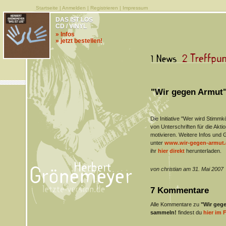
Startseite
|
Anmelden
|
Registrieren
|
Impressum
DAS IST LOS
CD / VINYL
» Infos
» jetzt bestellen!
"Wir gegen Armut"
Die Initiative "Wer wird Stim
von Unterschriften für die Akt
motivieren. Weitere Infos und 
unter
www.wir-gegen-armut.
ihr
hier direkt
herunterladen.
von christian am 31. Mai 2007
7 Kommentare
Alle Kommentare zu
"Wir gege
sammeln!
findest du
hier im