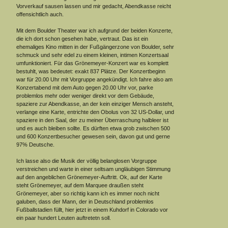
Vorverkauf sausen lassen und mir gedacht, Abendkasse reicht
offensichtlich auch.
Mit dem Boulder Theater war ich aufgrund der beiden Konzerte,
die ich dort schon gesehen habe, vertraut. Das ist ein
ehemaliges Kino mitten in der Fußgängerzone von Boulder, sehr
schmuck und sehr edel zu einem kleinen, intimen Konzertsaal
umfunktioniert. Für das Grönemeyer-Konzert war es komplett
bestuhlt, was bedeutet: exakt 837 Plätze. Der Konzertbeginn
war für 20.00 Uhr mit Vorgruppe angekündigt. Ich fahre also am
Konzertabend mit dem Auto gegen 20.00 Uhr vor, parke
problemlos mehr oder weniger direkt vor dem Gebäude,
spaziere zur Abendkasse, an der kein einziger Mensch ansteht,
verlange eine Karte, entrichte den Obolus von 32 US-Dollar, und
spaziere in den Saal, der zu meiner Überraschung halbleer ist
und es auch bleiben sollte. Es dürften etwa grob zwischen 500
und 600 Konzertbesucher gewesen sein, davon gut und gerne
97% Deutsche.
Ich lasse also die Musik der völlig belanglosen Vorgruppe
verstreichen und warte in einer seltsam ungläubigen Stimmung
auf den angeblichen Grönemeyer-Auftritt. Ok, auf der Karte
steht Grönemeyer, auf dem Marquee draußen steht
Grönemeyer, aber so richtig kann ich es immer noch nicht
galuben, dass der Mann, der in Deutschland problemlos
Fußballstadien füllt, hier jetzt in einem Kuhdorf in Colorado vor
ein paar hundert Leuten auftretetn soll.