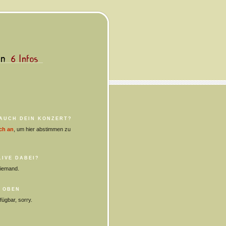
 AUCH
DEIN
KONZERT?
ch an
, um hier abstimmen zu
IVE DABEI?
niemand.
 OBEN
fügbar, sorry.