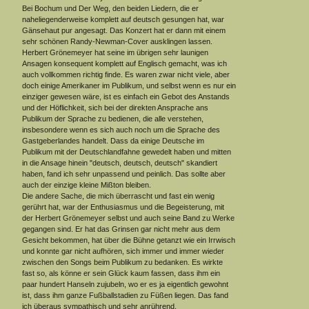
Bei Bochum und Der Weg, den beiden Liedern, die er
naheliegenderweise komplett auf deutsch gesungen hat, war
Gänsehaut pur angesagt. Das Konzert hat er dann mit einem
sehr schönen Randy-Newman-Cover ausklingen lassen.
Herbert Grönemeyer hat seine im übrigen sehr launigen
Ansagen konsequent komplett auf Englisch gemacht, was ich
auch vollkommen richtig finde. Es waren zwar nicht viele, aber
doch einige Amerikaner im Publikum, und selbst wenn es nur ein
einziger gewesen wäre, ist es einfach ein Gebot des Anstands
und der Höflichkeit, sich bei der direkten Ansprache ans
Publikum der Sprache zu bedienen, die alle verstehen,
insbesondere wenn es sich auch noch um die Sprache des
Gastgeberlandes handelt. Dass da einige Deutsche im
Publikum mit der Deutschlandfahne gewedelt haben und mitten
in die Ansage hinein "deutsch, deutsch, deutsch" skandiert
haben, fand ich sehr unpassend und peinlich. Das sollte aber
auch der einzige kleine Mißton bleiben.
Die andere Sache, die mich überrascht und fast ein wenig
gerührt hat, war der Enthusiasmus und die Begeisterung, mit
der Herbert Grönemeyer selbst und auch seine Band zu Werke
gegangen sind. Er hat das Grinsen gar nicht mehr aus dem
Gesicht bekommen, hat über die Bühne getanzt wie ein Irrwisch
und konnte gar nicht aufhören, sich immer und immer wieder
zwischen den Songs beim Publikum zu bedanken. Es wirkte
fast so, als könne er sein Glück kaum fassen, dass ihm ein
paar hundert Hanseln zujubeln, wo er es ja eigentlich gewohnt
ist, dass ihm ganze Fußballstadien zu Füßen liegen. Das fand
ich überaus sympathisch und sehr anrührend.