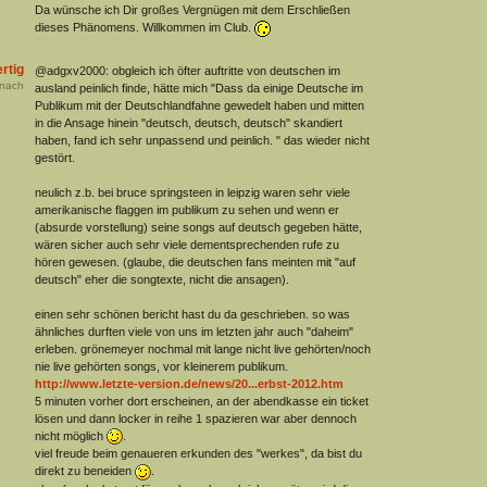
Da wünsche ich Dir großes Vergnügen mit dem Erschließen
dieses Phänomens. Willkommen im Club.
rtig
@adgxv2000: obgleich ich öfter auftritte von deutschen im
nach
ausland peinlich finde, hätte mich "Dass da einige Deutsche im
Publikum mit der Deutschlandfahne gewedelt haben und mitten
in die Ansage hinein "deutsch, deutsch, deutsch" skandiert
haben, fand ich sehr unpassend und peinlich. " das wieder nicht
gestört.
neulich z.b. bei bruce springsteen in leipzig waren sehr viele
amerikanische flaggen im publikum zu sehen und wenn er
(absurde vorstellung) seine songs auf deutsch gegeben hätte,
wären sicher auch sehr viele dementsprechenden rufe zu
hören gewesen. (glaube, die deutschen fans meinten mit "auf
deutsch" eher die songtexte, nicht die ansagen).
einen sehr schönen bericht hast du da geschrieben. so was
ähnliches durften viele von uns im letzten jahr auch "daheim"
erleben. grönemeyer nochmal mit lange nicht live gehörten/noch
nie live gehörten songs, vor kleinerem publikum.
http://www.letzte-version.de/news/20...erbst-2012.htm
5 minuten vorher dort erscheinen, an der abendkasse ein ticket
lösen und dann locker in reihe 1 spazieren war aber dennoch
nicht möglich
.
viel freude beim genaueren erkunden des "werkes", da bist du
direkt zu beneiden
.