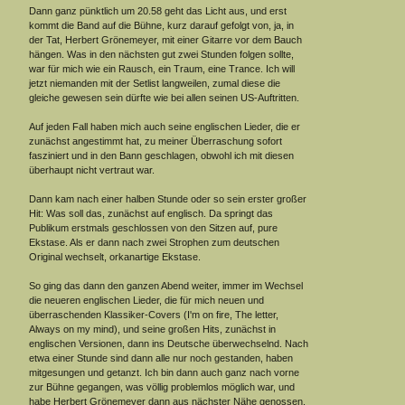
Dann ganz pünktlich um 20.58 geht das Licht aus, und erst
kommt die Band auf die Bühne, kurz darauf gefolgt von, ja, in
der Tat, Herbert Grönemeyer, mit einer Gitarre vor dem Bauch
hängen. Was in den nächsten gut zwei Stunden folgen sollte,
war für mich wie ein Rausch, ein Traum, eine Trance. Ich will
jetzt niemanden mit der Setlist langweilen, zumal diese die
gleiche gewesen sein dürfte wie bei allen seinen US-Auftritten.
Auf jeden Fall haben mich auch seine englischen Lieder, die er
zunächst angestimmt hat, zu meiner Überraschung sofort
fasziniert und in den Bann geschlagen, obwohl ich mit diesen
überhaupt nicht vertraut war.
Dann kam nach einer halben Stunde oder so sein erster großer
Hit: Was soll das, zunächst auf englisch. Da springt das
Publikum erstmals geschlossen von den Sitzen auf, pure
Ekstase. Als er dann nach zwei Strophen zum deutschen
Original wechselt, orkanartige Ekstase.
So ging das dann den ganzen Abend weiter, immer im Wechsel
die neueren englischen Lieder, die für mich neuen und
überraschenden Klassiker-Covers (I'm on fire, The letter,
Always on my mind), und seine großen Hits, zunächst in
englischen Versionen, dann ins Deutsche überwechselnd. Nach
etwa einer Stunde sind dann alle nur noch gestanden, haben
mitgesungen und getanzt. Ich bin dann auch ganz nach vorne
zur Bühne gegangen, was völlig problemlos möglich war, und
habe Herbert Grönemeyer dann aus nächster Nähe genossen.