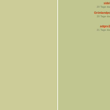
side
20
Tage da
Grönlandp
20
Tage da
adgxv
21
Tage da