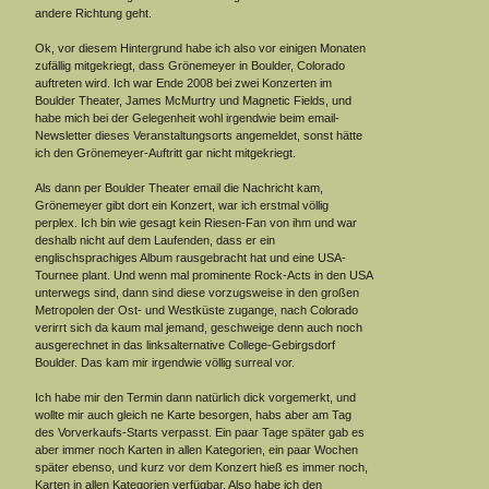
andere Richtung geht.
Ok, vor diesem Hintergrund habe ich also vor einigen Monaten
zufällig mitgekriegt, dass Grönemeyer in Boulder, Colorado
auftreten wird. Ich war Ende 2008 bei zwei Konzerten im
Boulder Theater, James McMurtry und Magnetic Fields, und
habe mich bei der Gelegenheit wohl irgendwie beim email-
Newsletter dieses Veranstaltungsorts angemeldet, sonst hätte
ich den Grönemeyer-Auftritt gar nicht mitgekriegt.
Als dann per Boulder Theater email die Nachricht kam,
Grönemeyer gibt dort ein Konzert, war ich erstmal völlig
perplex. Ich bin wie gesagt kein Riesen-Fan von ihm und war
deshalb nicht auf dem Laufenden, dass er ein
englischsprachiges Album rausgebracht hat und eine USA-
Tournee plant. Und wenn mal prominente Rock-Acts in den USA
unterwegs sind, dann sind diese vorzugsweise in den großen
Metropolen der Ost- und Westküste zugange, nach Colorado
verirrt sich da kaum mal jemand, geschweige denn auch noch
ausgerechnet in das linksalternative College-Gebirgsdorf
Boulder. Das kam mir irgendwie völlig surreal vor.
Ich habe mir den Termin dann natürlich dick vorgemerkt, und
wollte mir auch gleich ne Karte besorgen, habs aber am Tag
des Vorverkaufs-Starts verpasst. Ein paar Tage später gab es
aber immer noch Karten in allen Kategorien, ein paar Wochen
später ebenso, und kurz vor dem Konzert hieß es immer noch,
Karten in allen Kategorien verfügbar. Also habe ich den