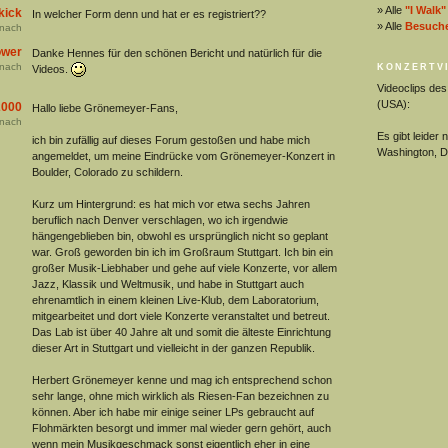
» Alle
"I Walk"
kick
In welcher Form denn und hat er es registriert??
» Alle
Besucher
nach
ower
Danke Hennes für den schönen Bericht und natürlich für die
nach
KONZERTV
Videos.
Videoclips de
(USA):
2000
Hallo liebe Grönemeyer-Fans,
nach
Es gibt leider
ich bin zufällig auf dieses Forum gestoßen und habe mich
Washington, D
angemeldet, um meine Eindrücke vom Grönemeyer-Konzert in
Boulder, Colorado zu schildern.
Kurz um Hintergrund: es hat mich vor etwa sechs Jahren
beruflich nach Denver verschlagen, wo ich irgendwie
hängengeblieben bin, obwohl es ursprünglich nicht so geplant
war. Groß geworden bin ich im Großraum Stuttgart. Ich bin ein
großer Musik-Liebhaber und gehe auf viele Konzerte, vor allem
Jazz, Klassik und Weltmusik, und habe in Stuttgart auch
ehrenamtlich in einem kleinen Live-Klub, dem Laboratorium,
mitgearbeitet und dort viele Konzerte veranstaltet und betreut.
Das Lab ist über 40 Jahre alt und somit die älteste Einrichtung
dieser Art in Stuttgart und vielleicht in der ganzen Republik.
Herbert Grönemeyer kenne und mag ich entsprechend schon
sehr lange, ohne mich wirklich als Riesen-Fan bezeichnen zu
können. Aber ich habe mir einige seiner LPs gebraucht auf
Flohmärkten besorgt und immer mal wieder gern gehört, auch
wenn mein Musikgeschmack sonst eigentlich eher in eine