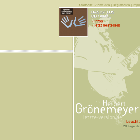
Startseite
|
Anmelden
|
Registrieren
|
Impr
DAS IST LOS
CD / VINYL
» Infos
» jetzt bestellen!
Leucht
20
Tage da