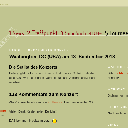
essum
HERBERT GRÖNEMEYER KONZERT
Washington, DC (USA) am 13. September 2013
Die Setlist des Konzerts
WAR DIES
Bislang gibt es für dieses Konzert leider keine Setlist. Falls du
Bitte
melde di
eine hast, wäre es schön, wenn du sie uns zukommen lassen
können!
würdest!
WER WAR L
133 Kommentare zum Konzert
Bislang noch 
Alle Kommentare findest du
im Forum
. Hier die neuesten 20.
BLICK VON
turm
Vielen Dank für den tollen Bericht!!!
Noch nicht ver
nach
DAS kommt mir bekannt vor....
LINKS