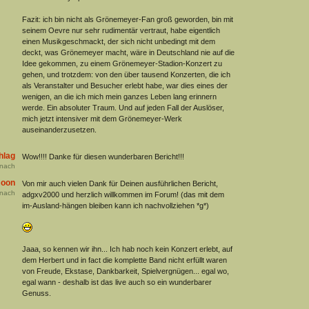
Fazit: ich bin nicht als Grönemeyer-Fan groß geworden, bin mit
seinem Oevre nur sehr rudimentär vertraut, habe eigentlich
einen Musikgeschmackt, der sich nicht unbedingt mit dem
deckt, was Grönemeyer macht, wäre in Deutschland nie auf die
Idee gekommen, zu einem Grönemeyer-Stadion-Konzert zu
gehen, und trotzdem: von den über tausend Konzerten, die ich
als Veranstalter und Besucher erlebt habe, war dies eines der
wenigen, an die ich mich mein ganzes Leben lang erinnern
werde. Ein absoluter Traum. Und auf jeden Fall der Auslöser,
mich jetzt intensiver mit dem Grönemeyer-Werk
auseinanderzusetzen.
hlag
Wow!!!! Danke für diesen wunderbaren Bericht!!!
nach
moon
Von mir auch vielen Dank für Deinen ausführlichen Bericht,
nach
adgxv2000 und herzlich willkommen im Forum! (das mit dem
im-Ausland-hängen bleiben kann ich nachvollziehen *g*)
Jaaa, so kennen wir ihn... Ich hab noch kein Konzert erlebt, auf
dem Herbert und in fact die komplette Band nicht erfüllt waren
von Freude, Ekstase, Dankbarkeit, Spielvergnügen... egal wo,
egal wann - deshalb ist das live auch so ein wunderbarer
Genuss.