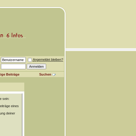
Angemeldet bleiben?
ige Beiträge
Suchen
e sein:
eiträge eines
rung deiner