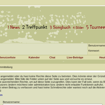
Benutzername
Kennwort
Benutzerliste
Kalender
Chat
Live-Beiträge
Heut
mmitteilung
t angemeldet oder du hast keine Rechte diese Seite zu betreten. Dies könnte einer der Gründ
t angemeldet. Bitte fülle die Felder unten auf der Seite aus und versuche es erneut.
e ausreichenden Rechte, um auf diese Seite zuzugreifen. Dies kann der Fall sein, wenn du B
tzers ändern möchtest oder administrative bzw. andere nicht erlaubte Funktionen aufrufst.
 einen Beitrag zu verfassen und hast keine Schreibrechte oder wartest noch auf die Aktivie
g.
en
Benutzername: