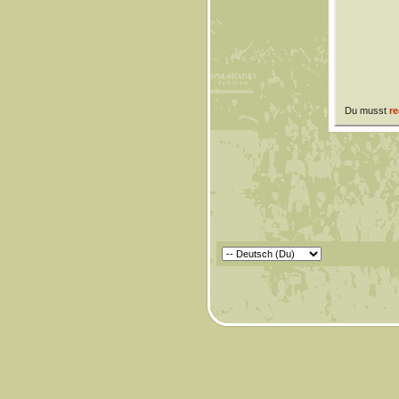
Du musst
re