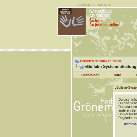
Startseite
|Â
Impressum
DAS IST LOS
CD / VINYL
Â» Infos
Â» jetzt bestellen!
Herbert Grönemeyer Forum
vBulletin-Systemmitteilung
Bilderalben
Hilfe
vBulletin-Syste
Du bist nich
Du bist nich
Du hast kein
anderen Benu
Du versuchst
Registrierun
Anmeld