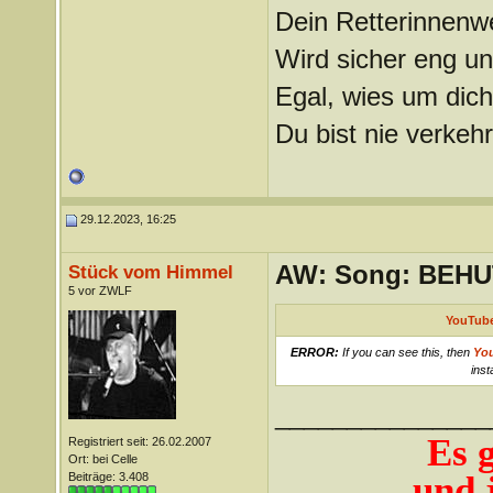
Dein Retterinnenw
Wird sicher eng u
Egal, wies um dich
Du bist nie verkehr
29.12.2023, 16:25
AW: Song: BEHUT
Stück vom Himmel
5 vor ZWLF
YouTube
ERROR:
If you can see this, then
Yo
inst
_______________
Es 
Registriert seit: 26.02.2007
Ort: bei Celle
und j
Beiträge: 3.408