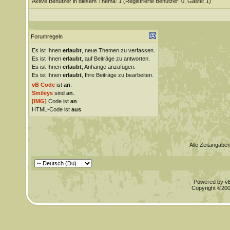
Aktive Benutzer in diesem Thema: 1
(Registrierte Benutzer: 0, Gäste: 1)
Forumregeln
Es ist Ihnen
erlaubt
, neue Themen zu verfassen.
Es ist Ihnen
erlaubt
, auf Beiträge zu antworten.
Es ist Ihnen
erlaubt
, Anhänge anzufügen.
Es ist Ihnen
erlaubt
, Ihre Beiträge zu bearbeiten.
vB Code
ist
an
.
Smileys
sind
an
.
[IMG]
Code ist
an
.
HTML-Code ist
aus
.
Alle Zeitangaben
Powered by vBu
Copyright ©2000