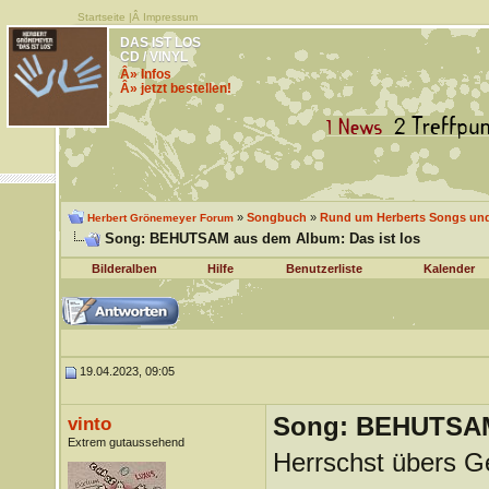
Startseite
|Â
Impressum
DAS IST LOS
CD / VINYL
Â» Infos
Â» jetzt bestellen!
»
Songbuch
»
Rund um Herberts Songs un
Herbert Grönemeyer Forum
Song: BEHUTSAM aus dem Album: Das ist los
Bilderalben
Hilfe
Benutzerliste
Kalender
19.04.2023, 09:05
Song: BEHUTSAM 
vinto
Extrem gutaussehend
Herrschst übers G