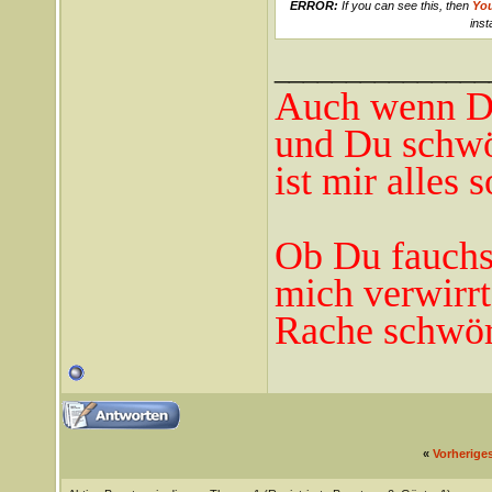
ERROR:
If you can see this, then
Yo
inst
_______________
Auch wenn Du
und Du schwö
ist mir alles 
Ob Du fauchst
mich verwirrt
Rache schwör
«
Vorherige