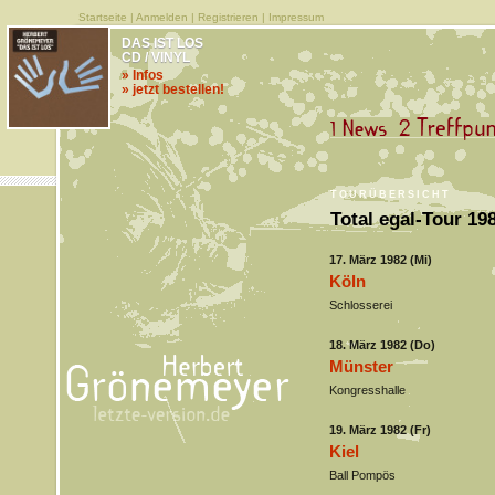
Startseite
|
Anmelden
|
Registrieren
|
Impressum
DAS IST LOS
CD / VINYL
» Infos
» jetzt bestellen!
TOURÜBERSICHT
Total egal-Tour 19
17. März 1982 (Mi)
Köln
Schlosserei
18. März 1982 (Do)
Münster
Kongresshalle
19. März 1982 (Fr)
Kiel
Ball Pompös