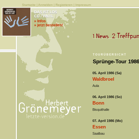
Startseite
|
Anmelden
|
Registrieren
|
Impressum
DAS IST LOS
CD / VINYL
» Infos
» jetzt bestellen!
TOURÜBERSICHT
Sprünge-Tour 1986
05. April 1986 (Sa)
Waldbroel
Aula
06. April 1986 (So)
Bonn
Bisquithalle
07. April 1986 (Mo)
Essen
Saalbau