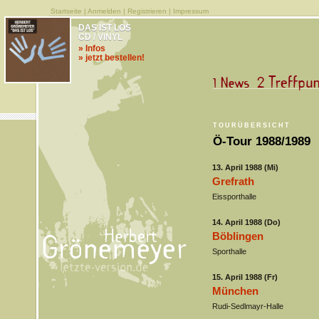
Startseite
|
Anmelden
|
Registrieren
|
Impressum
DAS IST LOS
CD / VINYL
» Infos
» jetzt bestellen!
TOURÜBERSICHT
Ö-Tour 1988/1989
13. April 1988 (Mi)
Grefrath
Eissporthalle
14. April 1988 (Do)
Böblingen
Sporthalle
15. April 1988 (Fr)
München
Rudi-Sedlmayr-Halle