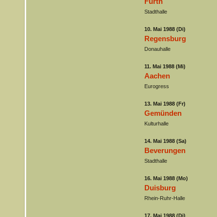
Fürth
Stadthalle
10. Mai 1988 (Di)
Regensburg
Donauhalle
11. Mai 1988 (Mi)
Aachen
Eurogress
13. Mai 1988 (Fr)
Gemünden
Kulturhalle
14. Mai 1988 (Sa)
Beverungen
Stadthalle
16. Mai 1988 (Mo)
Duisburg
Rhein-Ruhr-Halle
17. Mai 1988 (Di)