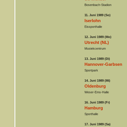
Bosenbach-Stadion
11. Juni 1989 (So)
Iserlohn
Eissporthalle
12. Juni 1989 (Mo)
Utrecht (NL)
Musiekcentrum
13. Juni 1989 (Di)
Hannover-Garbsen
Sportpark
14. Juni 1989 (Mi)
Oldenburg
Weser-Ems-Halle
16. Juni 1989 (Fr)
Hamburg
Sporthalle
17. Juni 1989 (Sa)