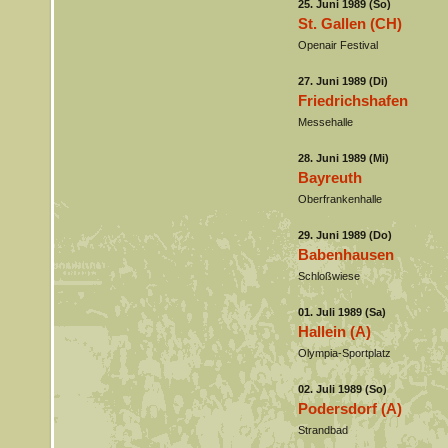
25. Juni 1989 (So)
St. Gallen (CH)
Openair Festival
27. Juni 1989 (Di)
Friedrichshafen
Messehalle
28. Juni 1989 (Mi)
Bayreuth
Oberfrankenhalle
29. Juni 1989 (Do)
Babenhausen
Schloßwiese
01. Juli 1989 (Sa)
Hallein (A)
Olympia-Sportplatz
02. Juli 1989 (So)
Podersdorf (A)
Strandbad