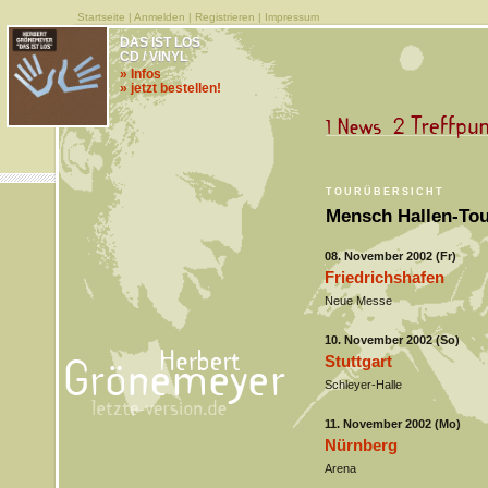
Startseite
|
Anmelden
|
Registrieren
|
Impressum
DAS IST LOS
CD / VINYL
» Infos
» jetzt bestellen!
TOURÜBERSICHT
Mensch Hallen-Tou
08. November 2002 (Fr)
Friedrichshafen
Neue Messe
10. November 2002 (So)
Stuttgart
Schleyer-Halle
11. November 2002 (Mo)
Nürnberg
Arena