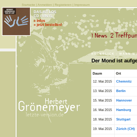
Startseite
|
Anmelden
|
Registrieren
|
Impressum
DAS IST LOS
CD / VINYL
» Infos
» jetzt bestellen!
RÜCKBLICK - WANN W
Der Mond ist aufg
Daum
Ort
12. Mai 2015
Chemnitz
13. Mai 2015
Berlin
15. Mai 2015
Hannover
16. Mai 2015
Hamburg
18. Mai 2015
Stuttgart
19. Mai 2015
Zürich (CH)