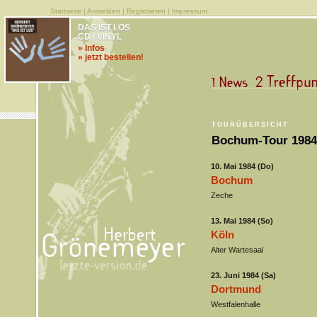
Startseite
|
Anmelden
|
Registrieren
|
Impressum
DAS IST LOS
CD / VINYL
» Infos
» jetzt bestellen!
TOURÜBERSICHT
Bochum-Tour 1984
10. Mai 1984 (Do)
Bochum
Zeche
13. Mai 1984 (So)
Köln
Alter Wartesaal
23. Juni 1984 (Sa)
Dortmund
Westfalenhalle