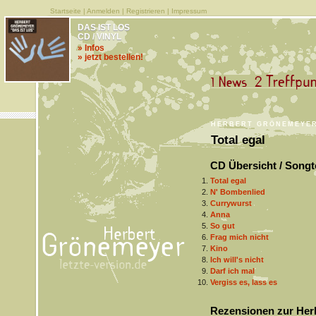
Startseite
|
Anmelden
|
Registrieren
|
Impressum
DAS IST LOS
CD / VINYL
» Infos
» jetzt bestellen!
HERBERT GRÖNEMEYE
Total egal
CD Übersicht / Songt
Total egal
N' Bombenlied
Currywurst
Anna
So gut
Frag mich nicht
Kino
Ich will's nicht
Darf ich mal
Vergiss es, lass es
Rezensionen zur Herb