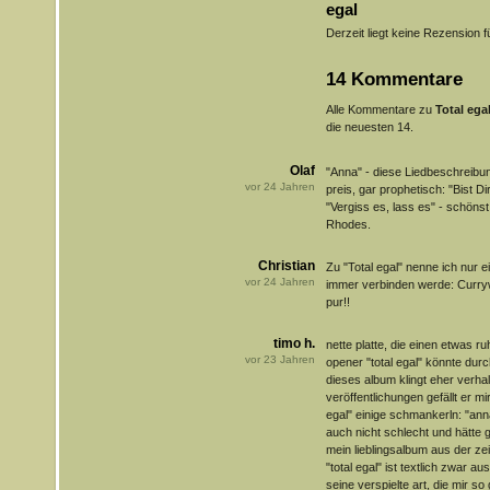
egal
Derzeit liegt keine Rezension f
14 Kommentare
Alle Kommentare zu
Total ega
die neuesten 14.
Olaf
"Anna" - diese Liedbeschreibung
vor
24
Jahren
preis, gar prophetisch: "Bist Dir
"Vergiss es, lass es" - schöns
Rhodes.
Christian
Zu "Total egal" nenne ich nur e
vor
24
Jahren
immer verbinden werde: Curryw
pur!!
timo h.
nette platte, die einen etwas r
vor
23
Jahren
opener "total egal" könnte durc
dieses album klingt eher verhal
veröffentlichungen gefällt er mi
egal" einige schmankerln: "anna"
auch nicht schlecht und hätte 
mein lieblingsalbum aus der ze
"total egal" ist textlich zwar a
seine verspielte art, die mir so 