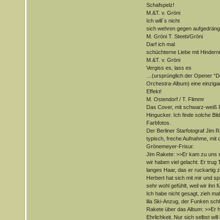
Schafspelz!
M.&T. v. Gröni
Ich will´s nicht
sich wehren gegen aufgedrängt
M. Gröni T. Steeb/Gröni
Darf ich mal
schüchterne Liebe mit Hindern
M.&T. v. Gröni
Vergiss es, lass es
…(ursprünglich der Opener “D
Orchestra-Album) eine einzigar
Effekt!
M. Ostendorf / T. Flimmr
Das Cover, mit schwarz-weiß Fo
Hingucker. Ich finde solche Bilde
Farbfotos.
Der Berliner Starfotograf Jim R
typisch, freche Aufnahme, mit
Grönemeyer-Frisur.
Jim Rakete: >>Er kam zu uns na
wir haben viel gelacht. Er trug
langes Haar, das er ruckartig
Herbert hat sich mit mir und sp
sehr wohl gefühlt, weil wir ihn
Ich habe nicht gesagt, zieh ma
lila Ski-Anzug, der Funken sch
Rakete über das Album: >>Er ha
Ehrlichkeit. Nur sich selbst wil