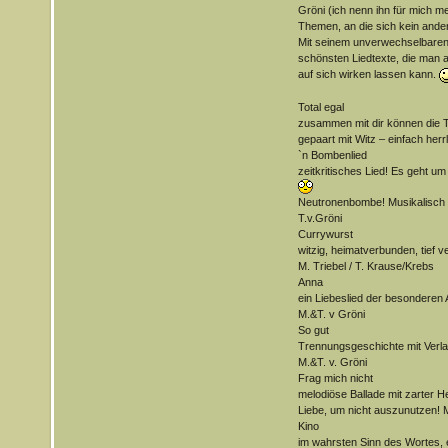
Gröni (ich nenn ihn für mich me
Themen, an die sich kein ande
Mit seinem unverwechselbaren
schönsten Liedtexte, die man 
auf sich wirken lassen kann.
Total egal
zusammen mit dir können die To
gepaart mit Witz – einfach herrl
`n Bombenlied
zeitkritisches Lied! Es geht um 
Neutronenbombe! Musikalisch so
T.v.Gröni
Currywurst
witzig, heimatverbunden, tief v
M. Triebel / T. Krause/Krebs
Anna
ein Liebeslied der besonderen A
M.&T. v Gröni
So gut
Trennungsgeschichte mit Verl
M.&T. v. Gröni
Frag mich nicht
melodiöse Ballade mit zarter H
Liebe, um nicht auszunutzen! M
Kino
im wahrsten Sinn des Wortes, 