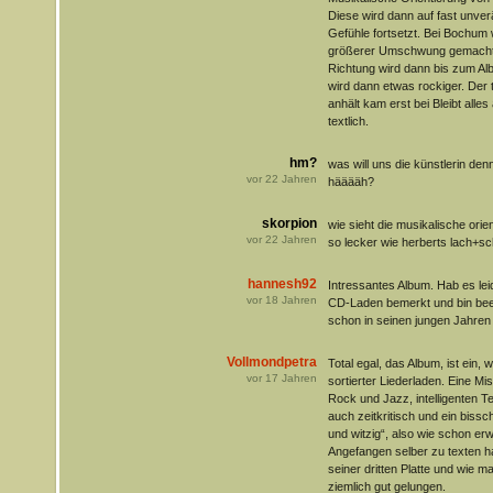
Diese wird dann auf fast unve
Gefühle fortsetzt. Bei Bochum 
größerer Umschwung gemacht a
Richtung wird dann bis zum A
wird dann etwas rockiger. Der
anhält kam erst bei Bleibt alle
textlich.
hm?
was will uns die künstlerin de
vor
22
Jahren
hääääh?
skorpion
wie sieht die musikalische orie
vor
22
Jahren
so lecker wie herberts lach+s
hannesh92
Intressantes Album. Hab es lei
vor
18
Jahren
CD-Laden bemerkt und bin bee
schon in seinen jungen Jahren
Vollmondpetra
Total egal, das Album, ist ein, 
vor
17
Jahren
sortierter Liederladen. Eine M
Rock und Jazz, intelligenten T
auch zeitkritisch und ein bissc
und witzig“, also wie schon er
Angefangen selber zu texten hat
seiner dritten Platte und wie 
ziemlich gut gelungen.