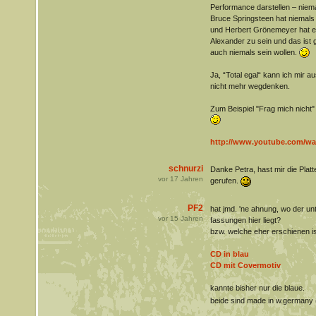
Performance darstellen – niem
Bruce Springsteen hat niemals
und Herbert Grönemeyer hat eb
Alexander zu sein und das ist 
auch niemals sein wollen.
Ja, “Total egal“ kann ich mir
nicht mehr wegdenken.
Zum Beispiel "Frag mich nicht" 
http://www.youtube.com/w
schnurzi
Danke Petra, hast mir die Plat
vor
17
Jahren
gerufen.
PF2
hat jmd. 'ne ahnung, wo der u
vor
15
Jahren
fassungen hier liegt?
bzw. welche eher erschienen is
CD in blau
CD mit Covermotiv
kannte bisher nur die blaue.
beide sind made in w.germany 