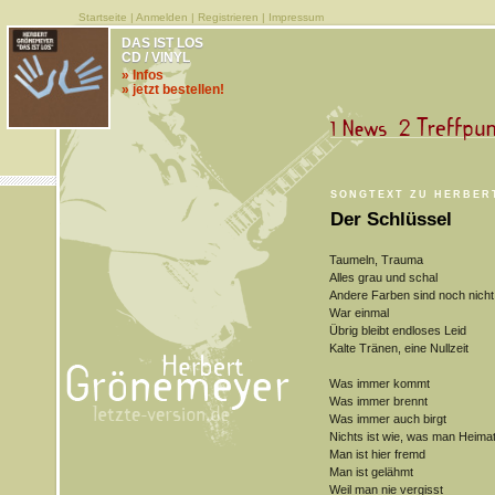
Startseite
|
Anmelden
|
Registrieren
|
Impressum
DAS IST LOS
CD / VINYL
» Infos
» jetzt bestellen!
SONGTEXT ZU HERBER
Der Schlüssel
Taumeln, Trauma
Alles grau und schal
Andere Farben sind noch nicht
War einmal
Übrig bleibt endloses Leid
Kalte Tränen, eine Nullzeit
Was immer kommt
Was immer brennt
Was immer auch birgt
Nichts ist wie, was man Heima
Man ist hier fremd
Man ist gelähmt
Weil man nie vergisst