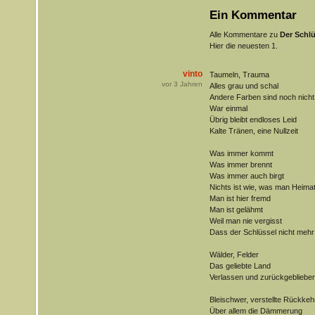
Ein Kommentar
Alle Kommentare zu
Der Schlü
Hier die neuesten 1.
vinto
Taumeln, Trauma
vor
3
Jahren
Alles grau und schal
Andere Farben sind noch nicht
War einmal
Übrig bleibt endloses Leid
Kalte Tränen, eine Nullzeit
Was immer kommt
Was immer brennt
Was immer auch birgt
Nichts ist wie, was man Heima
Man ist hier fremd
Man ist gelähmt
Weil man nie vergisst
Dass der Schlüssel nicht mehr 
Wälder, Felder
Das geliebte Land
Verlassen und zurückgebliebe
Bleischwer, verstellte Rückkeh
Über allem die Dämmerung