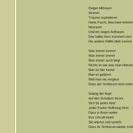
Ewiger Albtraum
Sirenen
Träume explodieren
Harte Flucht, Abschied nehme
Neuraum
Und ein wages Aufbauen
Das halbe Herz kümmert sich
Die andere Hälfte blieb zurück
Was immer kommt
Was immer brennt
Was immer auch birgt
Nichts ist wie was man Heimat
Man ist hier fremd
Man ist gelähmt
Weil man nie vergisst
Dass der Schlüssel nicht mehr 
Solang der Kopf
Auf den Schultern thront
Sich für jedes Kind
Jeder Funke Hoffnung lohnt
Dass in ihnen weiter
Ihre Urkraft keimt
Sie wächst und sprießt
Dass ihr Schlüssel wieder schl