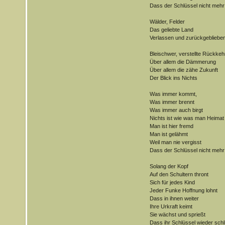
Dass der Schlüssel nicht mehr 
Wälder, Felder
Das geliebte Land
Verlassen und zurückgebliebe
Bleischwer, verstellte Rückkeh
Über allem die Dämmerung
Über allem die zähe Zukunft
Der Blick ins Nichts
Was immer kommt,
Was immer brennt
Was immer auch birgt
Nichts ist wie was man Heimat
Man ist hier fremd
Man ist gelähmt
Weil man nie vergisst
Dass der Schlüssel nicht mehr 
Solang der Kopf
Auf den Schultern thront
Sich für jedes Kind
Jeder Funke Hoffnung lohnt
Dass in ihnen weiter
Ihre Urkraft keimt
Sie wächst und sprießt
Dass ihr Schlüssel wieder schl