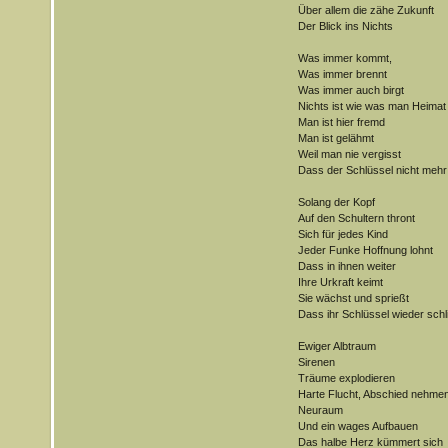
Über allem die zähe Zukunft
Der Blick ins Nichts
Was immer kommt,
Was immer brennt
Was immer auch birgt
Nichts ist wie was man Heimat
Man ist hier fremd
Man ist gelähmt
Weil man nie vergisst
Dass der Schlüssel nicht mehr 
Solang der Kopf
Auf den Schultern thront
Sich für jedes Kind
Jeder Funke Hoffnung lohnt
Dass in ihnen weiter
Ihre Urkraft keimt
Sie wächst und sprießt
Dass ihr Schlüssel wieder schl
Ewiger Albtraum
Sirenen
Träume explodieren
Harte Flucht, Abschied nehme
Neuraum
Und ein wages Aufbauen
Das halbe Herz kümmert sich