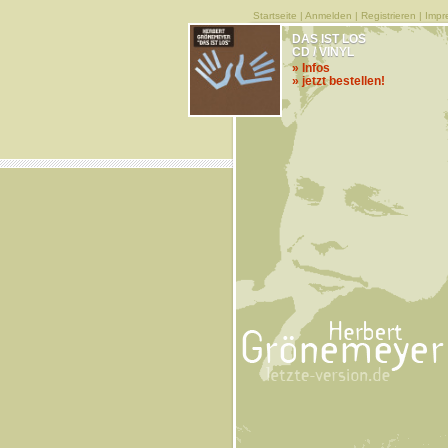
Startseite
|
Anmelden
|
Registrieren
|
Impr
DAS IST LOS
CD / VINYL
» Infos
» jetzt bestellen!