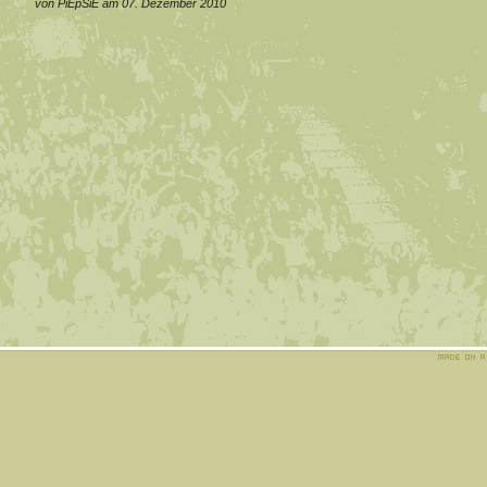
von PiEpSiE am 07. Dezember 2010