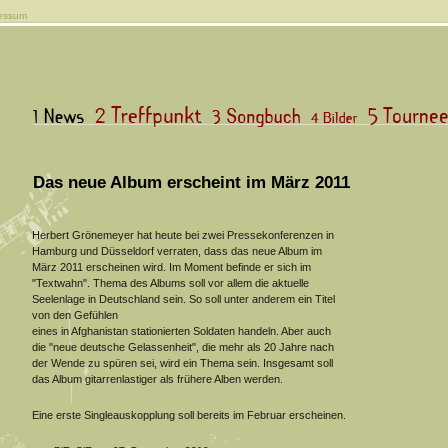
essum
Das neue Album erscheint im März 2011
Herbert Grönemeyer hat heute bei zwei Pressekonferenzen in
Hamburg und Düsseldorf verraten, dass das neue Album im
März 2011 erscheinen wird. Im Moment befinde er sich im
"Textwahn". Thema des Albums soll vor allem die aktuelle
Seelenlage in Deutschland sein. So soll unter anderem ein Titel
von den Gefühlen
eines in Afghanistan stationierten Soldaten handeln. Aber auch
die "neue deutsche Gelassenheit", die mehr als 20 Jahre nach
der Wende zu spüren sei, wird ein Thema sein. Insgesamt soll
das Album gitarrenlastiger als frühere Alben werden.
Eine erste Singleauskopplung soll bereits im Februar erscheinen.