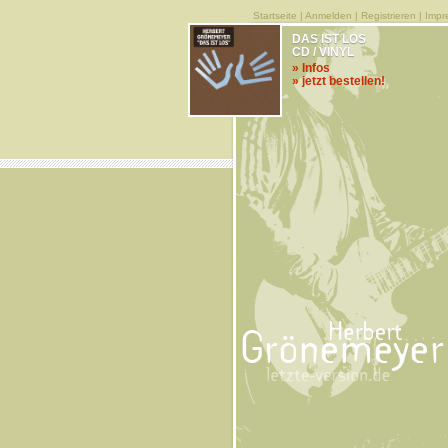
Startseite
|
Anmelden
|
Registrieren
|
Impr
DAS IST LOS
CD / VINYL
» Infos
» jetzt bestellen!