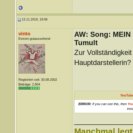
13.11.2019, 19:06
AW: Song: MEIN
vinto
Extrem gutaussehend
Tumult
Zur Vollständigkei
Hauptdarstellerin?
Registriert seit: 30.08.2002
Beiträge: 2.804
YouTube
ERROR:
If you can see this, then
Yo
inst
_______________
Manchmal legt 