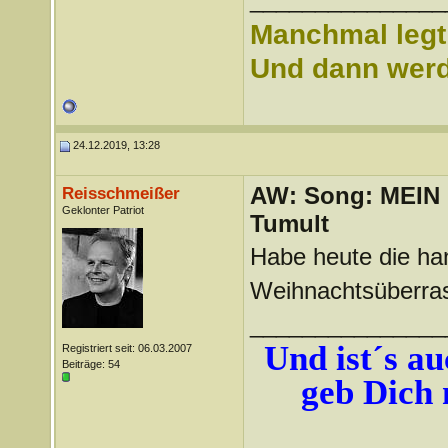
Manchmal legt 
Und dann werd 
24.12.2019, 13:28
AW: Song: MEIN
Reisschmeißer
Geklonter Patriot
Tumult
Habe heute die han
Weihnachtsüberras
_______________
Und ist´s auc
Registriert seit: 06.03.2007
Beiträge: 54
geb Dich 