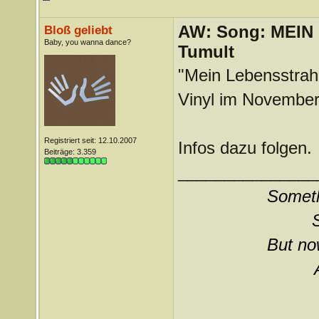
AW: Song: MEIN
Bloß geliebt
Baby, you wanna dance?
Tumult
"Mein Lebensstrahle
Vinyl im November 
Registriert seit: 12.10.2007
Infos dazu folgen.
Beiträge: 3.359
_______________
Somethi
But now