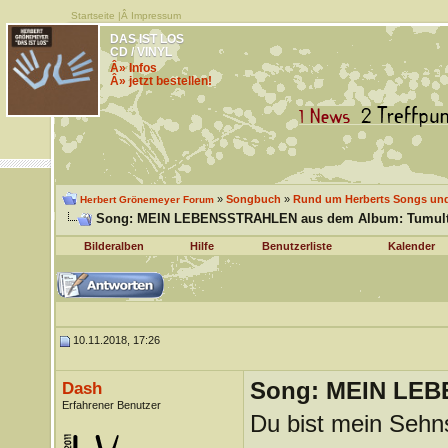
Startseite
|Â
Impressum
DAS IST LOS
CD / VINYL
Â» Infos
Â» jetzt bestellen!
»
Songbuch
»
Rund um Herberts Songs un
Herbert Grönemeyer Forum
Song: MEIN LEBENSSTRAHLEN aus dem Album: Tumul
Bilderalben
Hilfe
Benutzerliste
Kalender
10.11.2018, 17:26
Song: MEIN LEB
Dash
Erfahrener Benutzer
Du bist mein Sehn