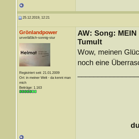
25.12.2019, 12:21
AW: Song: MEIN
Grönlandpower
urverläßlich-sonnig-stur
Tumult
Wow, meinen Glück
noch eine Überra
_______________
Registriert seit: 21.01.2009
Ort: in meiner Welt - da kennt man
mich
Beiträge: 1.163
du