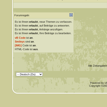
Forumregeln
Es ist Ihnen
erlaubt
, neue Themen zu verfassen.
Es ist Ihnen
erlaubt
, auf Beiträge zu antworten.
Es ist Ihnen
erlaubt
, Anhänge anzufügen.
Es ist Ihnen
erlaubt
, Ihre Beiträge zu bearbeiten.
vB Code
ist
an
.
Smileys
sind
an
.
[IMG]
Code ist
an
.
HTML-Code ist
aus
.
Alle Zeitangaben
Powered by vBu
Copyright ©2000