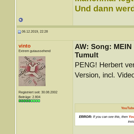
Und dann werd 
06.12.2019, 22:28
AW: Song: MEIN
vinto
Extrem gutaussehend
Tumult
PENG! Herbert verö
Version, incl. Vide
Registriert seit: 30.08.2002
Beiträge: 2.804
YouTube
ERROR:
If you can see this, then
Yo
inst
_______________