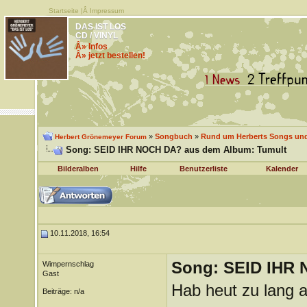
Startseite
|Â
Impressum
DAS IST LOS
CD / VINYL
Â» Infos
Â» jetzt bestellen!
»
Songbuch
»
Rund um Herberts Songs un
Herbert Grönemeyer Forum
Song: SEID IHR NOCH DA? aus dem Album: Tumult
Bilderalben
Hilfe
Benutzerliste
Kalender
10.11.2018, 16:54
Song: SEID IHR 
Wimpernschlag
Gast
Hab heut zu lang a
Beiträge: n/a