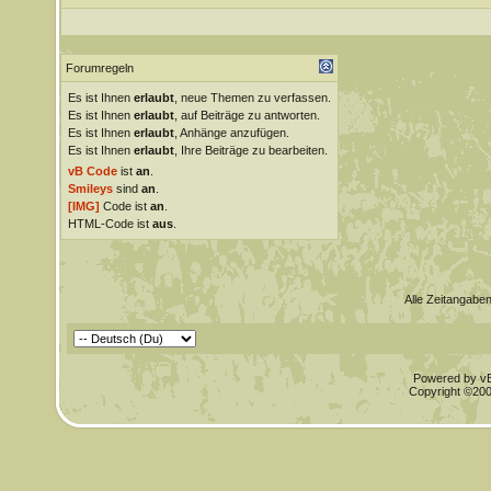
Forumregeln
Es ist Ihnen
erlaubt
, neue Themen zu verfassen.
Es ist Ihnen
erlaubt
, auf Beiträge zu antworten.
Es ist Ihnen
erlaubt
, Anhänge anzufügen.
Es ist Ihnen
erlaubt
, Ihre Beiträge zu bearbeiten.
vB Code
ist
an
.
Smileys
sind
an
.
[IMG]
Code ist
an
.
HTML-Code ist
aus
.
Alle Zeitangaben
Powered by vBu
Copyright ©2000