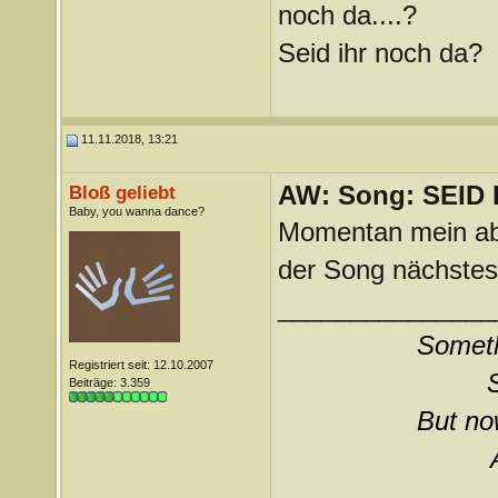
noch da....?
Seid ihr noch da?
11.11.2018, 13:21
AW: Song: SEID
Bloß geliebt
Baby, you wanna dance?
Momentan mein abs
der Song nächstes J
_______________
Somethi
Registriert seit: 12.10.2007
Beiträge: 3.359
But now