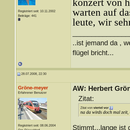
konzert von h
warten auf da
Registriert seit: 10.11.2002
Beiträge: 441
leute, wir seh
_______________
..ist jemand da , 
flügel bricht...
28.07.2008, 22:30
AW: Herbert Grö
Gröne-meyer
Erfahrener Benutzer
Zitat:
Zitat von
viertel vor
na da wirds doch mal zeit,
Registriert seit: 08.06.2004
Stimmt...lange ist 