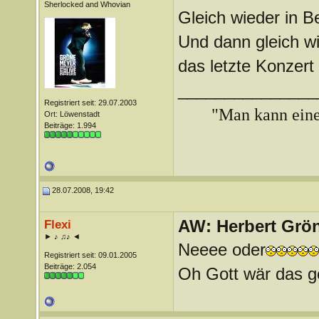
Sherlocked and Whovian
Gleich wieder in Be
Und dann gleich w
das letzte Konzert
_______________
Registriert seit: 29.07.2003
"Man kann ein
Ort: Löwenstadt
Beiträge: 1.994
28.07.2008, 19:42
AW: Herbert Grö
Flexi
► ♪ ♫♪ ◄
Neeee oder
Registriert seit: 09.01.2005
Beiträge: 2.054
Oh Gott wär das ge