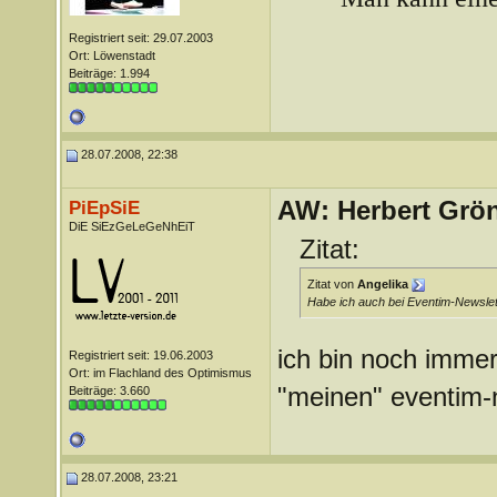
Registriert seit: 29.07.2003
Ort: Löwenstadt
Beiträge: 1.994
28.07.2008, 22:38
AW: Herbert Grö
PiEpSiE
DiE SiEzGeLeGeNhEiT
Zitat:
Zitat von
Angelika
Habe ich auch bei Eventim-Newslet
ich bin noch imme
Registriert seit: 19.06.2003
Ort: im Flachland des Optimismus
"meinen" eventim-
Beiträge: 3.660
28.07.2008, 23:21