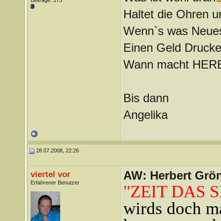
Beiträge: 173
Haltet die Ohren un
Wenn`s was Neues g
Einen Geld Drucker
Wann macht HERB
Bis dann
Angelika
28.07.2008, 22:26
AW: Herbert Grö
viertel vor
Erfahrener Benutzer
"ZEIT DAS 
wirds doch ma