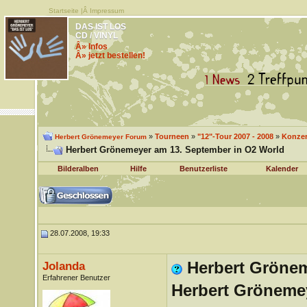
Startseite
|Â
Impressum
DAS IST LOS
CD / VINYL
Â» Infos
Â» jetzt bestellen!
»
Tourneen
»
"12"-Tour 2007 - 2008
»
Konzer
Herbert Grönemeyer Forum
Herbert Grönemeyer am 13. September in O2 World
Bilderalben
Hilfe
Benutzerliste
Kalender
28.07.2008, 19:33
Herbert Grönem
Jolanda
Erfahrener Benutzer
Herbert Gröneme