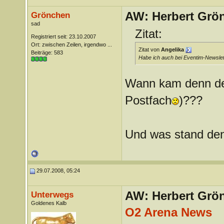
AW: Herbert Grö
Grönchen
sad
Zitat:
Registriert seit: 23.10.2007
Ort: zwischen Zeilen, irgendwo ...
Zitat von
Angelika
Beiträge: 583
Habe ich auch bei Eventim-Newslet
Wann kam denn de
Postfach
)???
Und was stand den
29.07.2008, 05:24
AW: Herbert Grö
Unterwegs
Goldenes Kalb
O2 Arena News