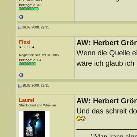
Ort: Düsseldorf
Beiträge: 2.345
28.07.2008, 22:31
AW: Herbert Grö
Flexi
► ♪ ♫♪ ◄
Wenn die Quelle e
Registriert seit: 09.01.2005
Beiträge: 2.054
wäre ich glaub ich 
28.07.2008, 22:31
AW: Herbert Grö
Laurel
Sherlocked and Whovian
Und das schreit d
_______________
"Man kann ein