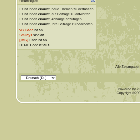
Forumregeln
Es ist Ihnen
erlaubt
, neue Themen zu verfassen.
Es ist Ihnen
erlaubt
, auf Beiträge zu antworten.
Es ist Ihnen
erlaubt
, Anhänge anzufügen.
Es ist Ihnen
erlaubt
, Ihre Beiträge zu bearbeiten.
vB Code
ist
an
.
Smileys
sind
an
.
[IMG]
Code ist
an
.
HTML-Code ist
aus
.
Alle Zeitangaben
Powered by vBu
Copyright ©2000