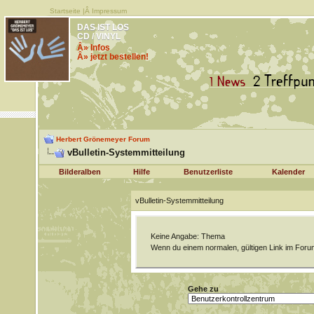
Startseite
|Â
Impressum
DAS IST LOS
CD / VINYL
Â» Infos
Â» jetzt bestellen!
Herbert Grönemeyer Forum
vBulletin-Systemmitteilung
Bilderalben
Hilfe
Benutzerliste
Kalender
vBulletin-Systemmitteilung
Keine Angabe: Thema
Wenn du einem normalen, gültigen Link im Forum
Gehe zu