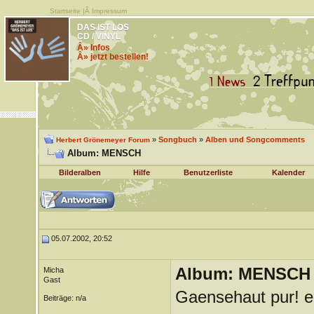
Startseite
|Â
Impressum
DAS IST LOS
CD / VINYL
Â» Infos
Â» jetzt bestellen!
»
Songbuch
»
Alben und Songcomments
Herbert Grönemeyer Forum
Album: MENSCH
Bilderalben
Hilfe
Benutzerliste
Kalender
05.07.2002, 20:52
Album: MENSCH
Micha
Gast
Gaensehaut pur! ei
Beiträge: n/a