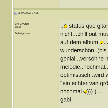
06.07.2002, 17:05
grenzwertig
..
status quo gita
Gast
nicht...chill out mu
Beiträge: n/a
auf dem album
.
wunderschön..(bis 
genial...versöhne 
melodie..nochmal..
optimistisch..wird
"ein echter van gr
nochmal
))) )...
gabi