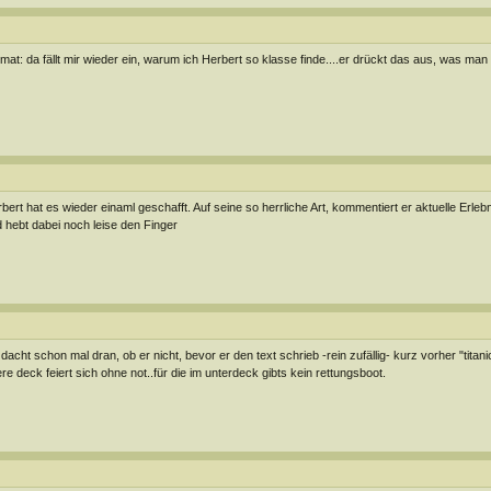
mat: da fällt mir wieder ein, warum ich Herbert so klasse finde....er drückt das aus, was man 
bert hat es wieder einaml geschafft. Auf seine so herrliche Art, kommentiert er aktuelle Erl
 hebt dabei noch leise den Finger
 dacht schon mal dran, ob er nicht, bevor er den text schrieb -rein zufällig- kurz vorher "titan
re deck feiert sich ohne not..für die im unterdeck gibts kein rettungsboot.