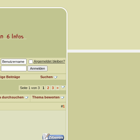
Angemeldet bleiben?
ige Beiträge
Suchen
Seite 1 von 3
1
2
3
>
 durchsuchen
Thema bewerten
#
1