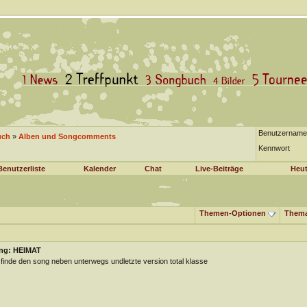
Benutzername
uch
»
Alben und Songcomments
Kennwort
Benutzerliste
Kalender
Chat
Live-Beiträge
Heut
Themen-Optionen
Thema
ng: HEIMAT
 finde den song neben unterwegs undletzte version total klasse