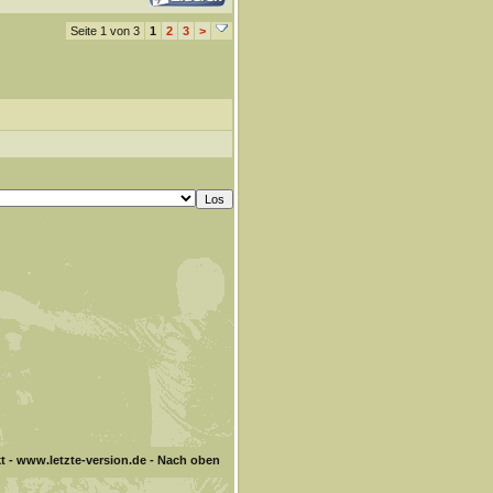
Seite 1 von 3
1
2
3
>
t
-
www.letzte-version.de
-
Nach oben