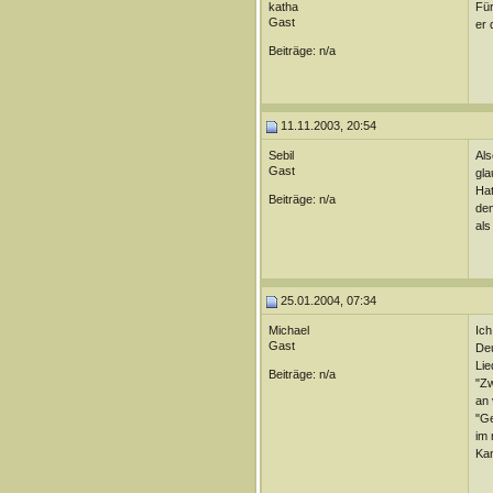
katha
Für
Gast
er 
Beiträge: n/a
11.11.2003, 20:54
Sebil
Als
Gast
gla
Hat
Beiträge: n/a
dem
als
25.01.2004, 07:34
Michael
Ich
Gast
Deu
Lie
Beiträge: n/a
"Zw
an 
"Ge
im 
Kan