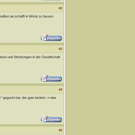
#
2
selbst nie schafft in Worte zu fassen.
#
3
ebnisse und Strömungen in der Gesellschaft
#
4
ic" geguckt hat, der gute herbert. >>das
#
5