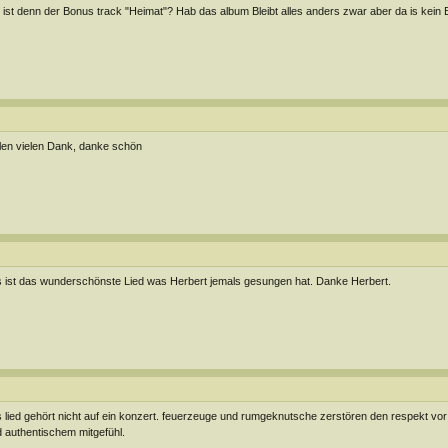
ist denn der Bonus track "Heimat"? Hab das album Bleibt alles anders zwar aber da is kein B
len vielen Dank, danke schön
 ist das wunderschönste Lied was Herbert jemals gesungen hat. Danke Herbert.
 lied gehört nicht auf ein konzert. feuerzeuge und rumgeknutsche zerstören den respekt vor
 authentischem mitgefühl.