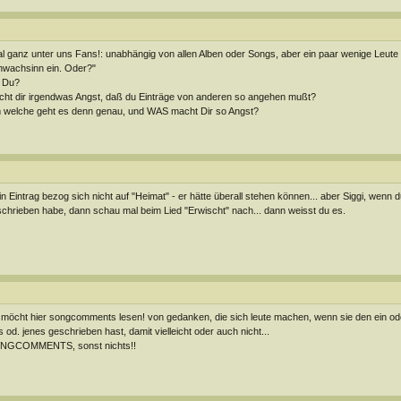
l ganz unter uns Fans!: unabhängig von allen Alben oder Songs, aber ein paar wenige Leute 
wachsinn ein. Oder?"
 Du?
ht dir irgendwas Angst, daß du Einträge von anderen so angehen mußt?
welche geht es denn genau, und WAS macht Dir so Angst?
n Eintrag bezog sich nicht auf "Heimat" - er hätte überall stehen können... aber Siggi, wenn d
chrieben habe, dann schau mal beim Lied "Erwischt" nach... dann weisst du es.
 möcht hier songcomments lesen! von gedanken, die sich leute machen, wenn sie den ein od
s od. jenes geschrieben hast, damit vielleicht oder auch nicht...
NGCOMMENTS, sonst nichts!!