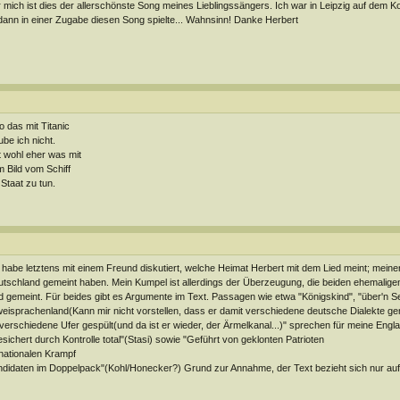
 mich ist dies der allerschönste Song meines Lieblingssängers. Ich war in Leipzig auf dem K
dann in einer Zugabe diesen Song spielte... Wahnsinn! Danke Herbert
o das mit Titanic
ube ich nicht.
 wohl eher was mit
 Bild vom Schiff
 Staat zu tun.
 habe letztens mit einem Freund diskutiert, welche Heimat Herbert mit dem Lied meint; meine
tschland gemeint haben. Mein Kumpel ist allerdings der Überzeugung, die beiden ehemalig
d gemeint. Für beides gibt es Argumente im Text. Passagen wie etwa "Königskind", "über'n 
eisprachenland(Kann mir nicht vorstellen, dass er damit verschiedene deutsche Dialekte gem
verschiedene Ufer gespült(und da ist er wieder, der Ärmelkanal...)" sprechen für meine Engla
sichert durch Kontrolle total"(Stasi) sowie "Geführt von geklonten Patrioten
nationalen Krampf
didaten im Doppelpack"(Kohl/Honecker?) Grund zur Annahme, der Text bezieht sich nur auf