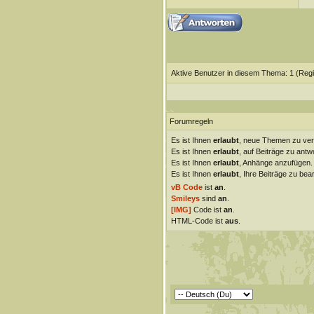
Aktive Benutzer in diesem Thema: 1
(Regi
Forumregeln
Es ist Ihnen
erlaubt
, neue Themen zu ver
Es ist Ihnen
erlaubt
, auf Beiträge zu antw
Es ist Ihnen
erlaubt
, Anhänge anzufügen.
Es ist Ihnen
erlaubt
, Ihre Beiträge zu bear
vB Code
ist
an
.
Smileys
sind
an
.
[IMG]
Code ist
an
.
HTML-Code ist
aus
.