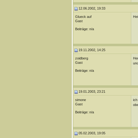
12.06.2002, 19:33
Glueck auf
Hei
Gast
Beiträge: n/a
19.11.2002, 14:25
zoidberg
Her
Gast
und
Beiträge: n/a
19.01.2003, 23:21
simone
ich
Gast
obe
Beiträge: n/a
05.02.2003, 19:05