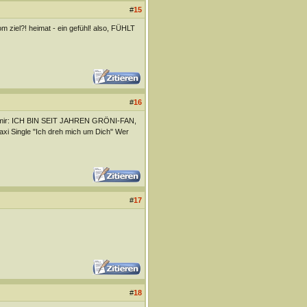
#
15
m ziel?! heimat - ein gefühl! also, FÜHLT
#
16
ubt mir: ICH BIN SEIT JAHREN GRÖNI-FAN,
 Maxi Single "Ich dreh mich um Dich" Wer
#
17
#
18