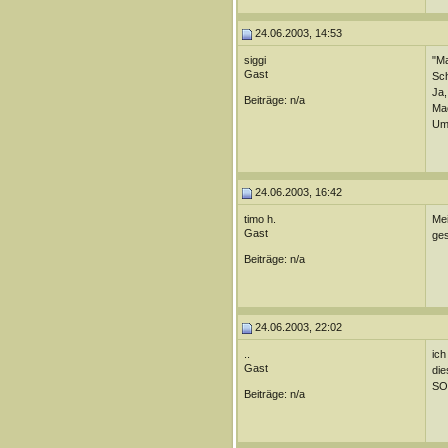
24.06.2003, 14:53
siggi
"Ma
Gast
Sch
Ja,
Beiträge: n/a
Mac
Um 
24.06.2003, 16:42
timo h.
Mei
Gast
ges
Beiträge: n/a
24.06.2003, 22:02
..
ich
Gast
die
SO
Beiträge: n/a