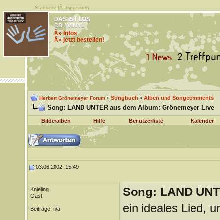
Startseite
|Â
Impressum
DAS IST LOS
CD / VINYL
Â» Infos
Â» jetzt bestellen!
»
Songbuch
»
Alben und Songcomments
Herbert Grönemeyer Forum
Song: LAND UNTER aus dem Album: Grönemeyer Live
Bilderalben
Hilfe
Benutzerliste
Kalender
03.06.2002, 15:49
Song: LAND UNT
Knieling
Gast
ein ideales Lied, 
Beiträge: n/a