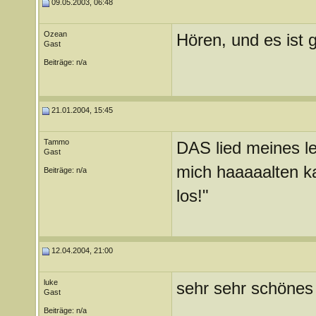
09.05.2003, 06:48
Ozean
Hören, und es ist g
Gast
Beiträge: n/a
21.01.2004, 15:45
Tammo
DAS lied meines le
Gast
mich haaaaalten k
Beiträge: n/a
los!"
12.04.2004, 21:00
luke
sehr sehr schönes l
Gast
Beiträge: n/a