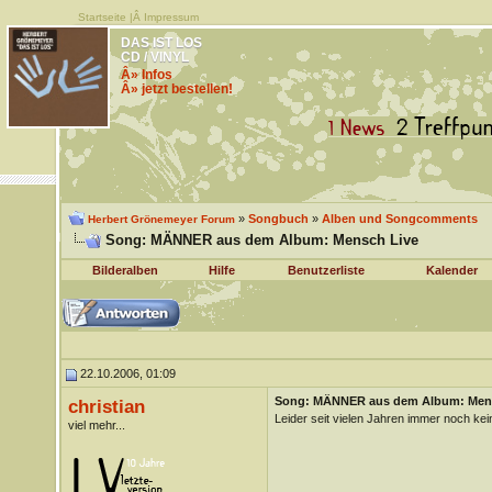
Startseite
|Â
Impressum
DAS IST LOS
CD / VINYL
Â» Infos
Â» jetzt bestellen!
»
Songbuch
»
Alben und Songcomments
Herbert Grönemeyer Forum
Song: MÄNNER aus dem Album: Mensch Live
Bilderalben
Hilfe
Benutzerliste
Kalender
22.10.2006, 01:09
Song: MÄNNER aus dem Album: Men
christian
Leider seit vielen Jahren immer noch ke
viel mehr...